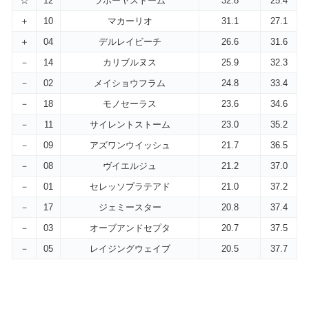
☆
12
ラホーヤストーム
32.8
25.4
＋
10
マカーリオ
31.1
27.1
＋
04
デルレイビーチ
26.6
31.6
－
14
カリブルヌス
25.9
32.3
－
02
メイショウフラム
24.8
33.4
－
18
モノセーラス
23.6
34.6
－
11
サイレントストーム
23.0
35.2
－
09
アズワンウイッシュ
21.7
36.5
－
08
ヴイエルジュ
21.2
37.0
－
01
セレッソプラテアド
21.0
37.2
－
17
ジェミースター
20.8
37.4
－
03
オーブアンドセプタ
20.7
37.5
－
05
レイジングウェイブ
20.5
37.7