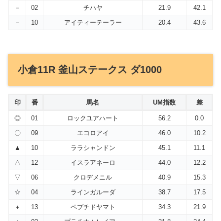
－
02
チハヤ
21.9
42.1
－
10
アイティーテーラー
20.4
43.6
小倉11R 釜山ステークス ダ1000
印
番
馬名
UM指数
差
◎
01
ロックユアハート
56.2
0.0
〇
09
エコロアイ
46.0
10.2
▲
10
ララシャンドン
45.1
11.1
△
12
イスラアネーロ
44.0
12.2
▽
06
クロデメニル
40.9
15.3
☆
04
ラインガルーダ
38.7
17.5
＋
13
ペプチドヤマト
34.3
21.9