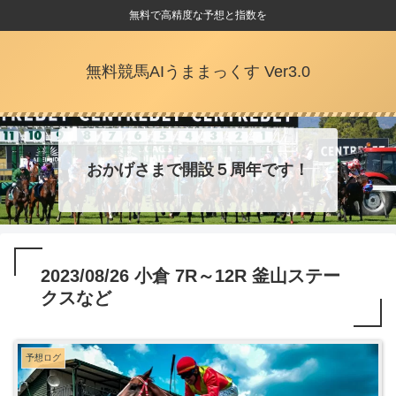
無料で高精度な予想と指数を
無料競馬AIうままっくす Ver3.0
おかげさまで開設５周年です！
2023/08/26 小倉 7R～12R 釜山ステー
クスなど
予想ログ