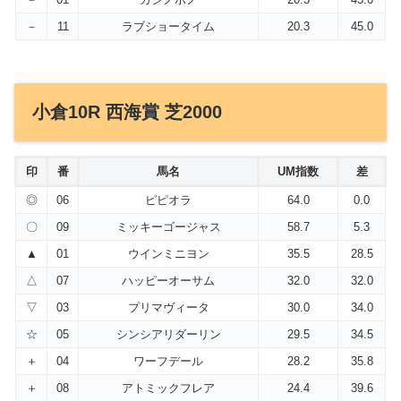
－
11
ラブショータイム
20.3
45.0
小倉10R 西海賞 芝2000
印
番
馬名
UM指数
差
◎
06
ピピオラ
64.0
0.0
〇
09
ミッキーゴージャス
58.7
5.3
▲
01
ウインミニヨン
35.5
28.5
△
07
ハッピーオーサム
32.0
32.0
▽
03
プリマヴィータ
30.0
34.0
☆
05
シンシアリダーリン
29.5
34.5
＋
04
ワーフデール
28.2
35.8
＋
08
アトミックフレア
24.4
39.6