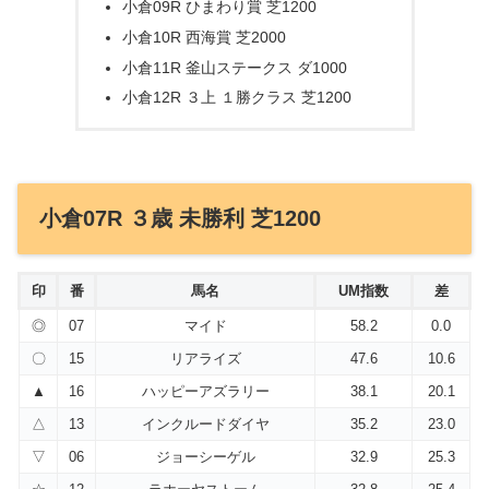
小倉09R ひまわり賞 芝1200
小倉10R 西海賞 芝2000
小倉11R 釜山ステークス ダ1000
小倉12R ３上 １勝クラス 芝1200
小倉07R ３歳 未勝利 芝1200
印
番
馬名
UM指数
差
◎
07
マイド
58.2
0.0
〇
15
リアライズ
47.6
10.6
▲
16
ハッピーアズラリー
38.1
20.1
△
13
インクルードダイヤ
35.2
23.0
▽
06
ジョーシーゲル
32.9
25.3