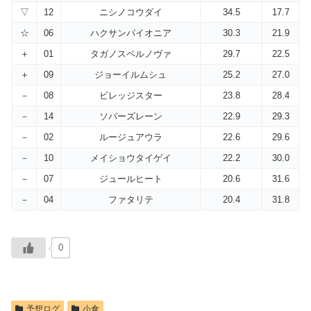
▽
12
ニシノコウダイ
34.5
17.7
☆
06
ハクサンパイオニア
30.3
21.9
＋
01
タガノスペルノヴァ
29.7
22.5
＋
09
ジョーイルムシュ
25.2
27.0
－
08
ビレッジスター
23.8
28.4
－
14
ソパーズレーン
22.9
29.3
－
02
ルージュアウラ
22.6
29.6
－
10
メイショウタイゲイ
22.2
30.0
－
07
ジュールヒート
20.6
31.6
－
04
ファタリテ
20.4
31.8
0
予想ログ
小倉