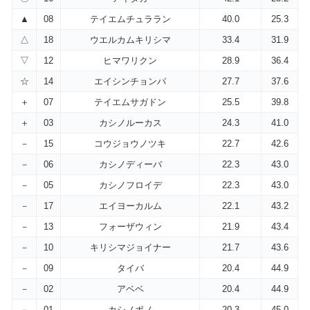
▲
08
テイエムチュララン
40.0
25.3
△
18
ウエルカムキリシマ
33.4
31.9
▽
12
ヒマワリクン
28.9
36.4
☆
14
エイシンチョンパ
27.7
37.6
＋
07
テイエムサガドン
25.5
39.8
＋
03
カシノルーカス
24.3
41.0
－
15
コウジョウノツキ
22.7
42.6
－
06
カシノディーバ
22.3
43.0
－
05
カシノフロイデ
22.3
43.0
－
17
エイヨーカルム
22.1
43.2
－
13
フォーザウィン
21.9
43.4
－
10
キリシマジョイナー
21.7
43.6
－
09
タイバ
20.4
44.9
－
02
アベベ
20.4
44.9
－
01
カシノポノ
20.3
45.0