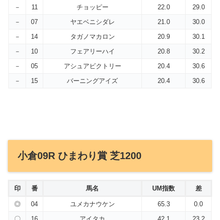
－
11
チョッピー
22.0
29.0
－
07
ヤエベニシダレ
21.0
30.0
－
14
タガノマカロン
20.9
30.1
－
10
フェアリーハイ
20.8
30.2
－
05
アシュアビクトリー
20.4
30.6
－
15
バーニングアイズ
20.4
30.6
小倉09R ひまわり賞 芝1200
印
番
馬名
UM指数
差
◎
04
ユメカナウケン
65.3
0.0
〇
16
アイタカ
42.1
23.2