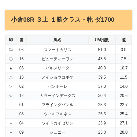
小倉08R ３上 １勝クラス・牝 ダ1700
印
番
馬名
UM指数
差
◎
06
スマートカリス
51.0
0.0
〇
16
ビューティーワン
43.5
7.5
▲
03
パルメリータ
40.3
10.7
△
13
メイショウコボケ
39.5
11.5
▽
02
バンボーレ
37.0
14.0
☆
12
カラーインデックス
30.4
20.6
＋
01
フライングバレル
28.3
22.7
＋
08
ウィルフルネス
25.6
25.4
－
04
ワイドカイゼリン
23.9
27.1
－
09
シュニー
23.0
28.0