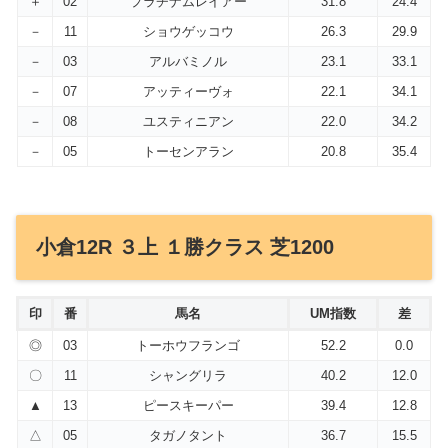
＋
02
プラチナムレイアー
31.8
24.4
－
11
ショウゲッコウ
26.3
29.9
－
03
アルバミノル
23.1
33.1
－
07
アッティーヴォ
22.1
34.1
－
08
ユスティニアン
22.0
34.2
－
05
トーセンアラン
20.8
35.4
小倉12R ３上 １勝クラス 芝1200
印
番
馬名
UM指数
差
◎
03
トーホウフランゴ
52.2
0.0
〇
11
シャングリラ
40.2
12.0
▲
13
ピースキーパー
39.4
12.8
△
05
タガノタント
36.7
15.5