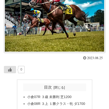
2023.08.25
0
目次
小倉07R ３歳 未勝利 芝1200
小倉08R ３上 １勝クラス・牝 ダ1700