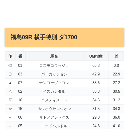
福島09R 横手特別 ダ1700
印
番
馬名
UM指数
差
◎
01
コスモコラッジョ
65.8
0.0
〇
03
パーカッション
42.9
22.9
▲
07
ナンヨーヴィヨレ
38.6
27.2
△
02
イスカンダル
35.3
30.5
▽
10
エスティメート
34.6
31.2
☆
15
ホウオウセレシオン
31.5
34.3
＋
06
サトノアレックス
29.8
36.0
＋
05
ロードバルドル
24.8
41.0