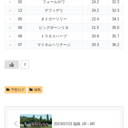
－
02
フォールロワ
24.2
32.3
－
13
デフィデリ
24.2
32.3
－
05
タイガーリリー
22.4
34.1
－
08
ビッグボーンリタ
21.5
35.0
－
09
トラネスハープ
20.8
35.7
－
07
マイネルヘリテージ
20.3
36.2
0
予想ログ
福島
2023/07/23 福島 1R～6R