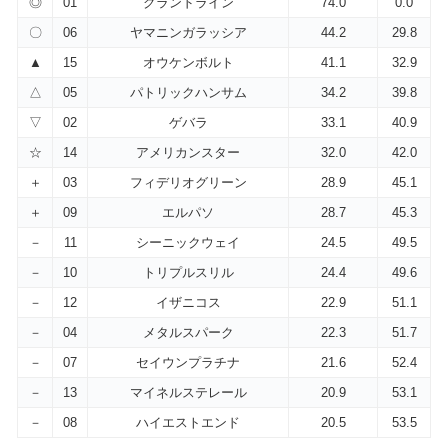
◎
01
グランドライン
74.0
0.0
〇
06
ヤマニンガラッシア
44.2
29.8
▲
15
オウケンボルト
41.1
32.9
△
05
パトリックハンサム
34.2
39.8
▽
02
ゲバラ
33.1
40.9
☆
14
アメリカンスター
32.0
42.0
＋
03
フィデリオグリーン
28.9
45.1
＋
09
エルパソ
28.7
45.3
－
11
シーニックウェイ
24.5
49.5
－
10
トリプルスリル
24.4
49.6
－
12
イザニコス
22.9
51.1
－
04
メタルスパーク
22.3
51.7
－
07
セイウンプラチナ
21.6
52.4
－
13
マイネルステレール
20.9
53.1
－
08
ハイエストエンド
20.5
53.5