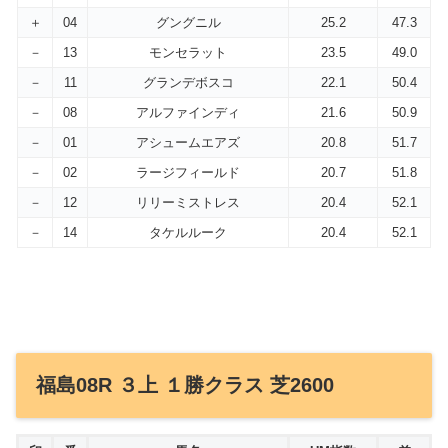
＋
04
グングニル
25.2
47.3
－
13
モンセラット
23.5
49.0
－
11
グランデボスコ
22.1
50.4
－
08
アルファインディ
21.6
50.9
－
01
アシュームエアズ
20.8
51.7
－
02
ラージフィールド
20.7
51.8
－
12
リリーミストレス
20.4
52.1
－
14
タケルルーク
20.4
52.1
福島08R ３上 １勝クラス 芝2600