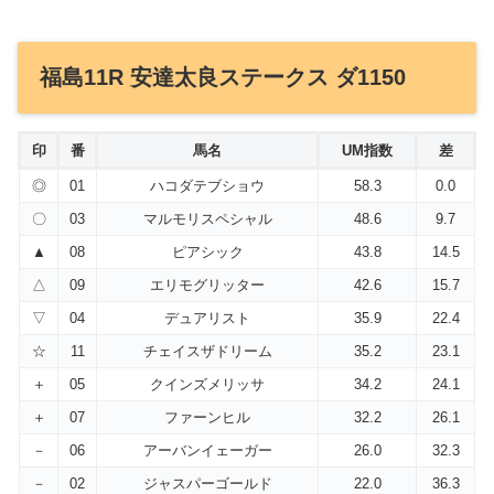
福島11R 安達太良ステークス ダ1150
印
番
馬名
UM指数
差
◎
01
ハコダテブショウ
58.3
0.0
〇
03
マルモリスペシャル
48.6
9.7
▲
08
ピアシック
43.8
14.5
△
09
エリモグリッター
42.6
15.7
▽
04
デュアリスト
35.9
22.4
☆
11
チェイスザドリーム
35.2
23.1
＋
05
クインズメリッサ
34.2
24.1
＋
07
ファーンヒル
32.2
26.1
－
06
アーバンイェーガー
26.0
32.3
－
02
ジャスパーゴールド
22.0
36.3