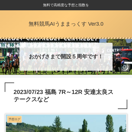
無料で高精度な予想と指数を
無料競馬AIうままっくす Ver3.0
おかげさまで開設５周年です！
2023/07/23 福島 7R～12R 安達太良ス
テークスなど
予想ログ