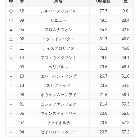
印
番
馬名
UM指数
差
◎
12
シルバーティムール
77.7
0.0
〇
09
リニュー
49.3
28.4
▲
05
フロムナウオン
45.2
32.5
△
02
エクスインパクト
31.7
46.0
▽
11
ティズグロリアス
31.1
46.6
☆
14
マコトヴィクラント
29.6
48.1
＋
03
ペリプルス
29.6
48.1
＋
10
エバーハンティング
26.7
51.0
－
13
スピアヘッド
23.2
54.5
－
08
オウケンムーンアイ
21.6
56.1
－
01
ニシノファンフェア
21.4
56.3
－
06
ウインステイトリー
20.9
56.8
－
07
ヴァイオルナ
20.5
57.2
－
04
セイハロートゥユー
20.5
57.2