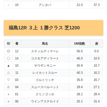
－
10
アシタバ
21.0
37.3
福島12R ３上 １勝クラス 芝1200
印
番
馬名
UM指数
差
◎
12
スティルディマーレ
56.5
0.0
〇
14
コスモアディラート
46.0
10.5
▲
10
サウザンサニー
45.8
10.7
△
11
レイカットスルー
40.3
16.2
▽
03
ゴルトリッチ
35.8
20.7
☆
04
スムースベルベット
29.4
27.1
＋
01
クリノゴッホ
28.1
28.4
＋
06
ウインアステロイド
25.1
31.4