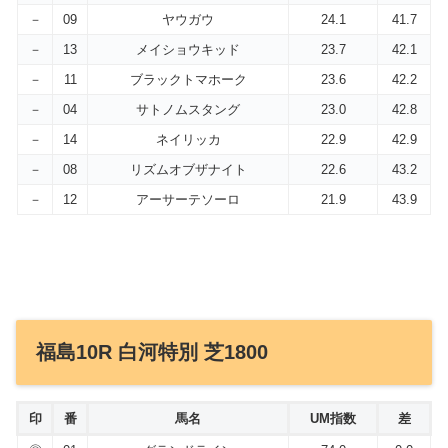
－
09
ヤウガウ
24.1
41.7
－
13
メイショウキッド
23.7
42.1
－
11
ブラックトマホーク
23.6
42.2
－
04
サトノムスタング
23.0
42.8
－
14
ネイリッカ
22.9
42.9
－
08
リズムオブザナイト
22.6
43.2
－
12
アーサーテソーロ
21.9
43.9
福島10R 白河特別 芝1800
印
番
馬名
UM指数
差