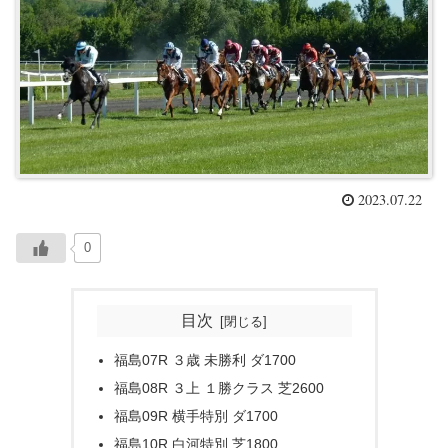
2023.07.22
0
目次
福島07R ３歳 未勝利 ダ1700
福島08R ３上 １勝クラス 芝2600
福島09R 横手特別 ダ1700
福島10R 白河特別 芝1800