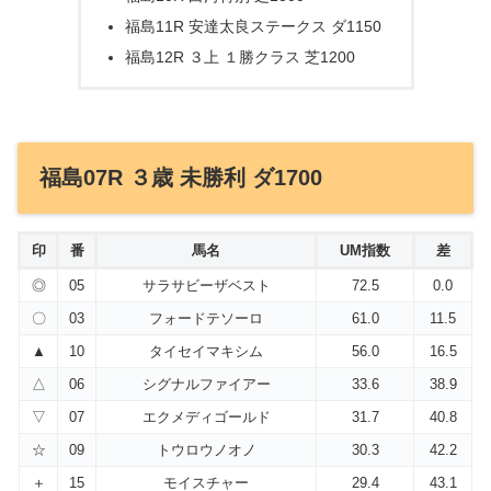
福島11R 安達太良ステークス ダ1150
福島12R ３上 １勝クラス 芝1200
福島07R ３歳 未勝利 ダ1700
印
番
馬名
UM指数
差
◎
05
サラサビーザベスト
72.5
0.0
〇
03
フォードテソーロ
61.0
11.5
▲
10
タイセイマキシム
56.0
16.5
△
06
シグナルファイアー
33.6
38.9
▽
07
エクメディゴールド
31.7
40.8
☆
09
トウロウノオノ
30.3
42.2
＋
15
モイスチャー
29.4
43.1