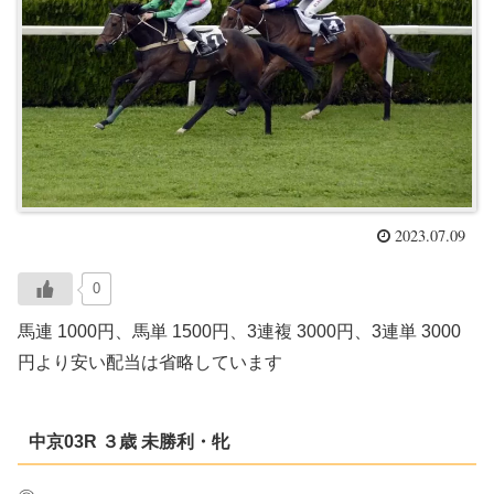
2023.07.09
0
馬連 1000円、馬単 1500円、3連複 3000円、3連単 3000
円より安い配当は省略しています
中京03R ３歳 未勝利・牝