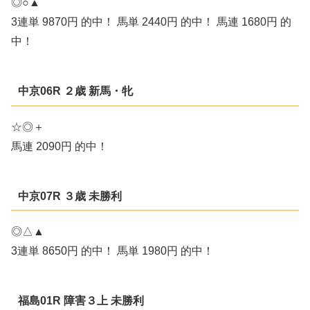
◎○▲
3連単 9870円 的中！ 馬単 2440円 的中！ 馬連 1680円 的
中！
中京06R ２歳 新馬・牝
☆◎＋
馬連 2090円 的中！
中京07R ３歳 未勝利
◎△▲
3連単 8650円 的中！ 馬単 1980円 的中！
福島01R 障害３上 未勝利