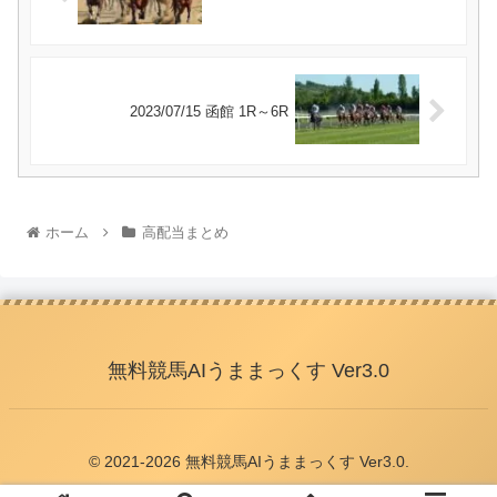
2023/07/15 函館 1R～6R
ホーム
高配当まとめ
無料競馬AIうままっくす Ver3.0
© 2021-2026 無料競馬AIうままっくす Ver3.0.