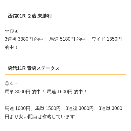
函館01R ２歳 未勝利
☆◎▲
3連複 3380円 的中！ 馬連 5180円 的中！ ワイド 1350円
的中！
函館11R 青函ステークス
◎☆－
馬単 3000円 的中！ 馬連 1600円 的中！
馬連 1000円、馬単 1500円、3連複 3000円、3連単 3000
円より安い配当は省略しています