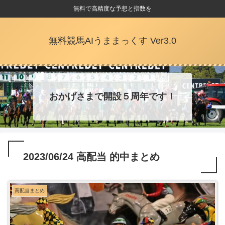
無料で高精度な予想と指数を
無料競馬AIうままっくす Ver3.0
おかげさまで開設５周年です！
2023/06/24 高配当 的中まとめ
高配当まとめ