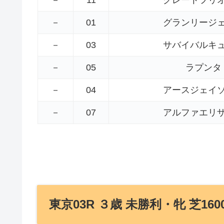
－
01
グランリージ
－
03
サバイバルキ
－
05
ラプンタ
－
04
アースジェイ
－
07
アルファエリ
東京03R ３歳 未勝利・牝 芝160