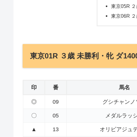
東京05R ２
東京06R ２
東京01R ３歳 未勝利・牝 ダ140
印
番
馬名
◎
09
グシチャンノ
〇
05
メダルラッ
▲
13
オリビアジュ