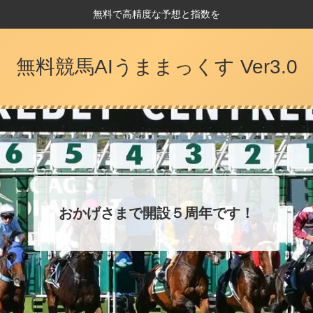
無料で高精度な予想と指数を
無料競馬AIうままっくす Ver3.0
おかげさまで開設５周年です！