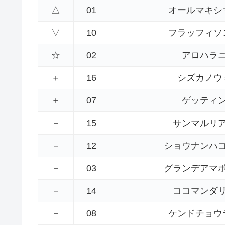
△
01
オールマキシ
▽
10
フラッフィソ
☆
02
アロハラ
＋
16
シズカノウ
＋
07
ゲッティ
－
15
サンマルリ
－
12
ショウナンハ
－
03
グランデアマ
－
14
ココマンダ
－
08
ケンドチョウ