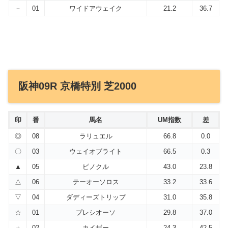
－
01
ワイドアウェイク
21.2
36.7
阪神09R 京橋特別 芝2000
印
番
馬名
UM指数
差
◎
08
ラリュエル
66.8
0.0
〇
03
ウェイオブライト
66.5
0.3
▲
05
ピノクル
43.0
23.8
△
06
テーオーソロス
33.2
33.6
▽
04
ダディーズトリップ
31.0
35.8
☆
01
プレシオーソ
29.8
37.0
＋
02
カイザー
24.3
42.5