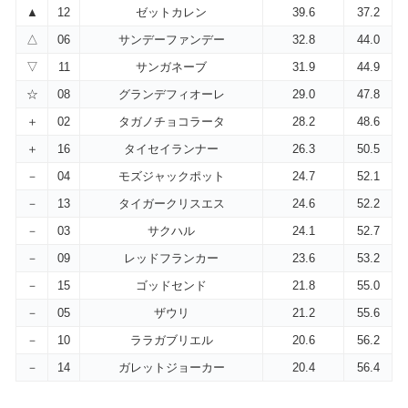
▲
12
ゼットカレン
39.6
37.2
△
06
サンデーファンデー
32.8
44.0
▽
11
サンガネーブ
31.9
44.9
☆
08
グランデフィオーレ
29.0
47.8
＋
02
タガノチョコラータ
28.2
48.6
＋
16
タイセイランナー
26.3
50.5
－
04
モズジャックポット
24.7
52.1
－
13
タイガークリスエス
24.6
52.2
－
03
サクハル
24.1
52.7
－
09
レッドフランカー
23.6
53.2
－
15
ゴッドセンド
21.8
55.0
－
05
ザウリ
21.2
55.6
－
10
ララガブリエル
20.6
56.2
－
14
ガレットジョーカー
20.4
56.4