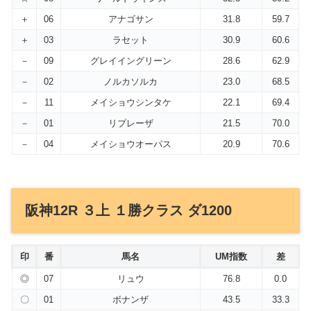
＋
06
アナゴサン
31.8
59.7
＋
03
ラセット
30.9
60.6
－
09
グレイイングリーン
28.6
62.9
－
02
ノルカソルカ
23.0
68.5
－
11
メイショウシンタケ
22.1
69.4
－
01
リプレーザ
21.5
70.0
－
04
メイショウオーパス
20.9
70.6
阪神12R ３上 １勝クラス ダ1200
印
番
馬名
UM指数
差
◎
07
リュウ
76.8
0.0
〇
01
ボナンザ
43.5
33.3