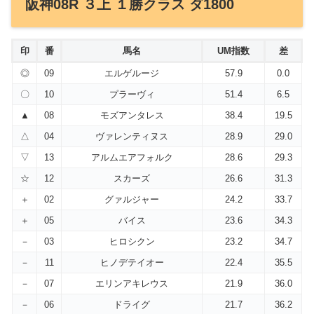
阪神08R ３上 １勝クラス ダ1800
印
番
馬名
UM指数
差
◎
09
エルゲルージ
57.9
0.0
〇
10
プラーヴィ
51.4
6.5
▲
08
モズアンタレス
38.4
19.5
△
04
ヴァレンティヌス
28.9
29.0
▽
13
アルムエアフォルク
28.6
29.3
☆
12
スカーズ
26.6
31.3
＋
02
グァルジャー
24.2
33.7
＋
05
バイス
23.6
34.3
－
03
ヒロシクン
23.2
34.7
－
11
ヒノデテイオー
22.4
35.5
－
07
エリンアキレウス
21.9
36.0
－
06
ドライグ
21.7
36.2