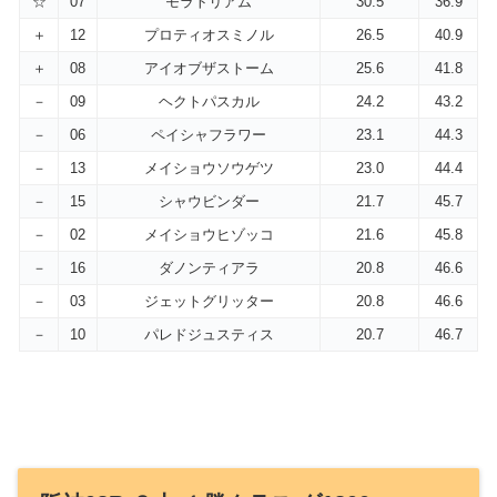
☆
07
モラトリアム
30.5
36.9
＋
12
プロティオスミノル
26.5
40.9
＋
08
アイオブザストーム
25.6
41.8
－
09
ヘクトパスカル
24.2
43.2
－
06
ペイシャフラワー
23.1
44.3
－
13
メイショウソウゲツ
23.0
44.4
－
15
シャウビンダー
21.7
45.7
－
02
メイショウヒゾッコ
21.6
45.8
－
16
ダノンティアラ
20.8
46.6
－
03
ジェットグリッター
20.8
46.6
－
10
パレドジュスティス
20.7
46.7