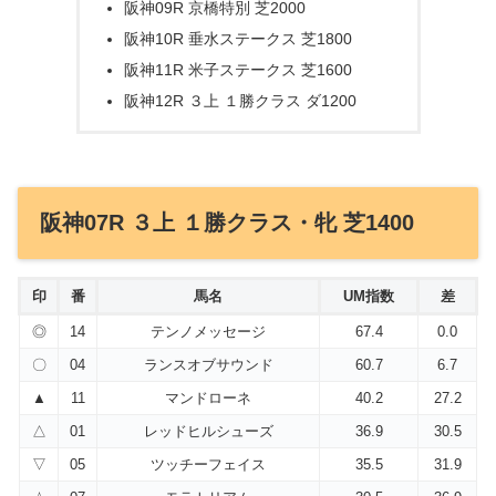
阪神09R 京橋特別 芝2000
阪神10R 垂水ステークス 芝1800
阪神11R 米子ステークス 芝1600
阪神12R ３上 １勝クラス ダ1200
阪神07R ３上 １勝クラス・牝 芝1400
印
番
馬名
UM指数
差
◎
14
テンノメッセージ
67.4
0.0
〇
04
ランスオブサウンド
60.7
6.7
▲
11
マンドローネ
40.2
27.2
△
01
レッドヒルシューズ
36.9
30.5
▽
05
ツッチーフェイス
35.5
31.9