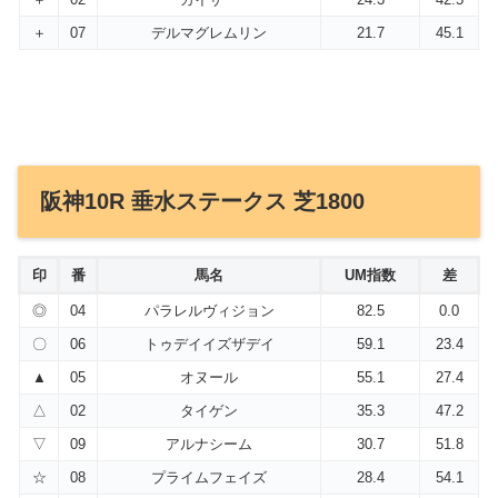
＋
07
デルマグレムリン
21.7
45.1
阪神10R 垂水ステークス 芝1800
印
番
馬名
UM指数
差
◎
04
パラレルヴィジョン
82.5
0.0
〇
06
トゥデイイズザデイ
59.1
23.4
▲
05
オヌール
55.1
27.4
△
02
タイゲン
35.3
47.2
▽
09
アルナシーム
30.7
51.8
☆
08
プライムフェイズ
28.4
54.1