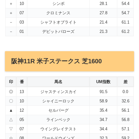
＋
10
シンボ
28.1
54.4
＋
07
クロミナンス
27.8
54.7
－
03
シャフトオブライト
21.4
61.1
－
01
デビットバローズ
21.3
61.2
阪神11R 米子ステークス 芝1600
印
番
馬名
UM指数
差
◎
13
ジャスティンスカイ
91.5
0.0
〇
10
シャイニーロック
58.9
32.6
▲
12
セルバーグ
35.4
56.1
△
05
ラインベック
34.7
56.8
▽
07
ウイングレイテスト
34.4
57.1
☆
08
ワールドウインズ
32.3
59.2