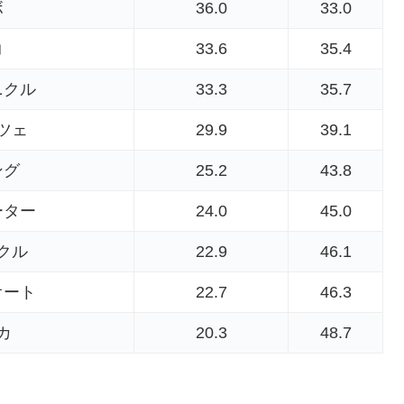
ボ
36.0
33.0
コ
33.6
35.4
ニクル
33.3
35.7
ツェ
29.9
39.1
ング
25.2
43.8
ーター
24.0
45.0
クル
22.9
46.1
オート
22.7
46.3
カ
20.3
48.7