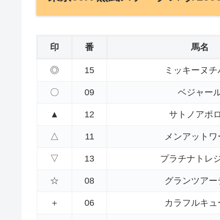
印
番
馬名
◎
15
ミッキーヌチ
〇
09
ベジャー
▲
12
サトノアポ
△
11
メンアットワ
▽
13
プラチナトレ
☆
08
グランツアー
＋
06
カラフルキュ