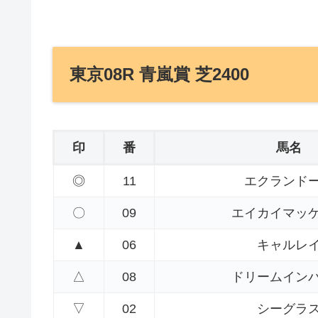
東京08R 青嵐賞 芝2400
印
番
馬名
◎
11
エクランド
〇
09
エイカイマッ
▲
06
キャルレ
△
08
ドリームイン
▽
02
シーグラ