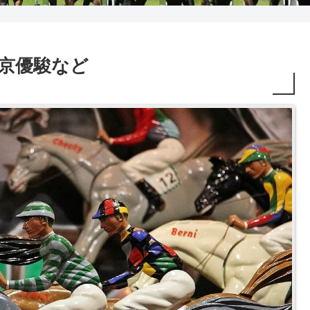
R 東京優駿など