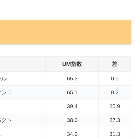
UM指数
差
ール
65.3
0.0
ケンロ
65.1
0.2
イ
39.4
25.9
パクト
38.0
27.3
ス
34.0
31.3