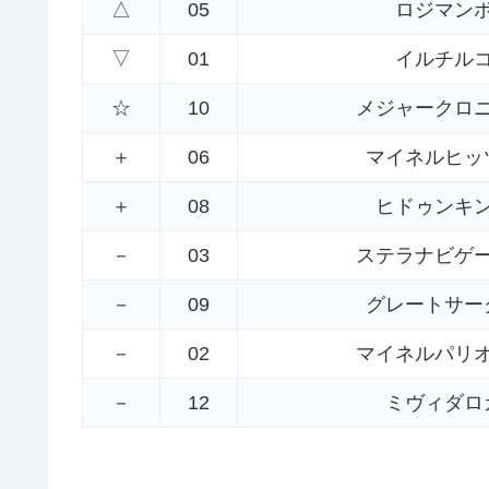
△
05
ロジマン
▽
01
イルチル
☆
10
メジャークロ
＋
06
マイネルヒッ
＋
08
ヒドゥンキ
－
03
ステラナビゲ
－
09
グレートサー
－
02
マイネルパリ
－
12
ミヴィダロ