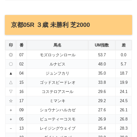
京都05R ３歳 未勝利 芝2000
印
番
馬名
UM指数
差
◎
07
モズロックンロール
53.7
0.0
〇
02
ルナビス
48.0
5.7
▲
04
ジュンフカリ
35.0
18.7
△
15
ゴッドスピードレオ
33.8
19.9
▽
16
コステロアスール
29.6
24.1
☆
17
ミマンキ
29.2
24.5
＋
09
ショウナンハルカゼ
27.6
26.1
＋
05
ビューティーコスモ
26.9
26.8
－
13
レイジングウェイブ
25.4
28.3