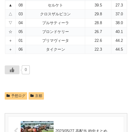
▲
08
セルケト
39.5
27.3
△
03
クロスザルビコン
29.8
37.0
▽
04
プルサティーラ
28.8
38.0
☆
05
ブロンドケリー
26.7
40.1
＋
01
プリマヴィータ
22.6
44.2
＋
06
タイクーン
22.3
44.5
0
予想ログ
京都
2023/05/27 高配当 的中まとめ