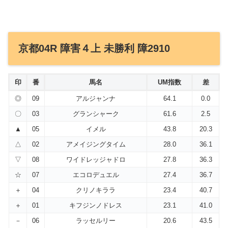
京都04R 障害４上 未勝利 障2910
印
番
馬名
UM指数
差
◎
09
アルジャンナ
64.1
0.0
〇
03
グランシャーク
61.6
2.5
▲
05
イメル
43.8
20.3
△
02
アメイジングタイム
28.0
36.1
▽
08
ワイドレッジャドロ
27.8
36.3
☆
07
エコロデュエル
27.4
36.7
＋
04
クリノキララ
23.4
40.7
＋
01
キフジンノドレス
23.1
41.0
－
06
ラッセルリー
20.6
43.5