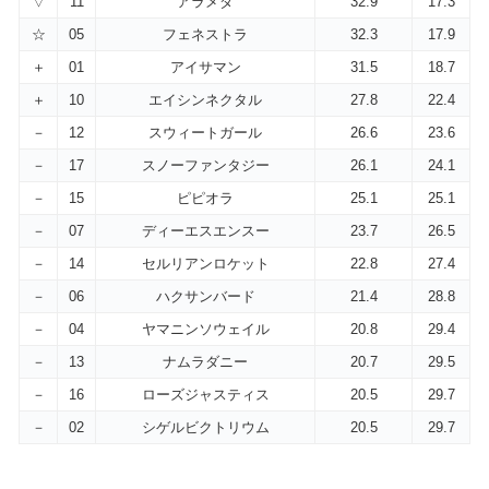
▽
11
アラメダ
32.9
17.3
☆
05
フェネストラ
32.3
17.9
＋
01
アイサマン
31.5
18.7
＋
10
エイシンネクタル
27.8
22.4
－
12
スウィートガール
26.6
23.6
－
17
スノーファンタジー
26.1
24.1
－
15
ピピオラ
25.1
25.1
－
07
ディーエスエンスー
23.7
26.5
－
14
セルリアンロケット
22.8
27.4
－
06
ハクサンバード
21.4
28.8
－
04
ヤマニンソウェイル
20.8
29.4
－
13
ナムラダニー
20.7
29.5
－
16
ローズジャスティス
20.5
29.7
－
02
シゲルビクトリウム
20.5
29.7