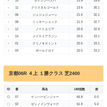
－
10
ダイシンベスパ
23.9
29.8
－
11
クリスタルゴールド
23.6
30.1
－
06
ジュジュジューン
21.6
32.1
－
08
ミッキーショック
21.0
32.7
－
12
ノートエリア
20.8
32.9
－
14
メイケイアラジン
20.6
33.1
－
01
クリノキスミント
20.6
33.1
－
03
ボールドロイ
20.5
33.2
京都06R ４上 １勝クラス 芝2400
印
番
馬名
UM指数
差
◎
07
ケンハービンジャー
66.8
0.0
〇
02
ゼンノインヴォーク
61.8
5.0