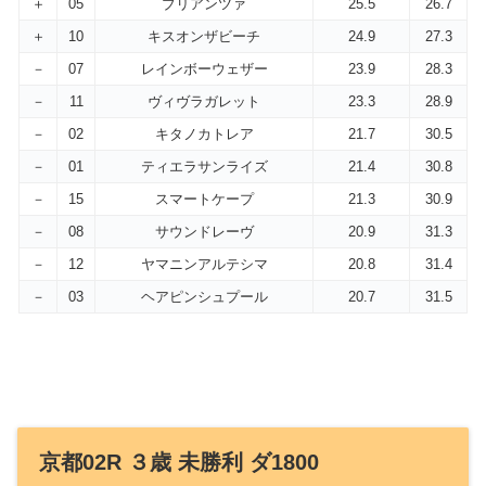
＋
05
ブリアンツァ
25.5
26.7
＋
10
キスオンザビーチ
24.9
27.3
－
07
レインボーウェザー
23.9
28.3
－
11
ヴィヴラガレット
23.3
28.9
－
02
キタノカトレア
21.7
30.5
－
01
ティエラサンライズ
21.4
30.8
－
15
スマートケープ
21.3
30.9
－
08
サウンドレーヴ
20.9
31.3
－
12
ヤマニンアルテシマ
20.8
31.4
－
03
ヘアピンシュプール
20.7
31.5
京都02R ３歳 未勝利 ダ1800