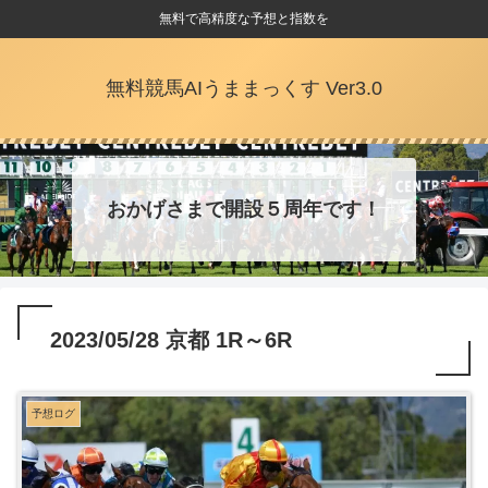
無料で高精度な予想と指数を
無料競馬AIうままっくす Ver3.0
おかげさまで開設５周年です！
2023/05/28 京都 1R～6R
予想ログ