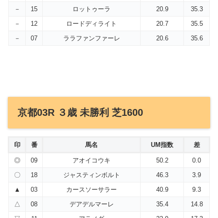
－
15
ロットゥーラ
20.9
35.3
－
12
ロードディライト
20.7
35.5
－
07
ララファンファーレ
20.6
35.6
京都03R ３歳 未勝利 芝1600
印
番
馬名
UM指数
差
◎
09
アオイコウキ
50.2
0.0
〇
18
ジャスティンボルト
46.3
3.9
▲
03
カースソーサラー
40.9
9.3
△
08
デアデルマーレ
35.4
14.8