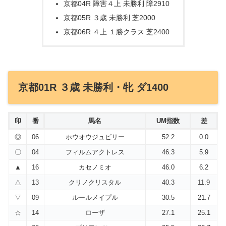
京都04R 障害４上 未勝利 障2910
京都05R ３歳 未勝利 芝2000
京都06R ４上 １勝クラス 芝2400
京都01R ３歳 未勝利・牝 ダ1400
印
番
馬名
UM指数
差
◎
06
ホウオウジュビリー
52.2
0.0
〇
04
フィルムアクトレス
46.3
5.9
▲
16
カセノミオ
46.0
6.2
△
13
クリノクリスタル
40.3
11.9
▽
09
ルールメイプル
30.5
21.7
☆
14
ローザ
27.1
25.1