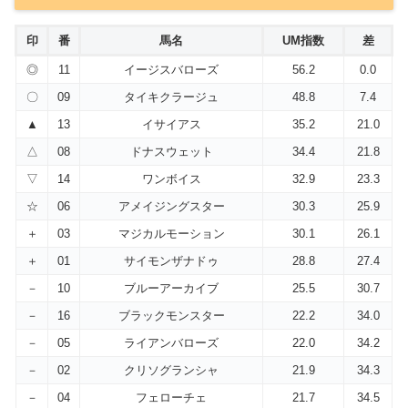
印
番
馬名
UM指数
差
◎
11
イージスバローズ
56.2
0.0
〇
09
タイキクラージュ
48.8
7.4
▲
13
イサイアス
35.2
21.0
△
08
ドナスウェット
34.4
21.8
▽
14
ワンボイス
32.9
23.3
☆
06
アメイジングスター
30.3
25.9
＋
03
マジカルモーション
30.1
26.1
＋
01
サイモンザナドゥ
28.8
27.4
－
10
ブルーアーカイブ
25.5
30.7
－
16
ブラックモンスター
22.2
34.0
－
05
ライアンバローズ
22.0
34.2
－
02
クリソグランシャ
21.9
34.3
－
04
フェローチェ
21.7
34.5