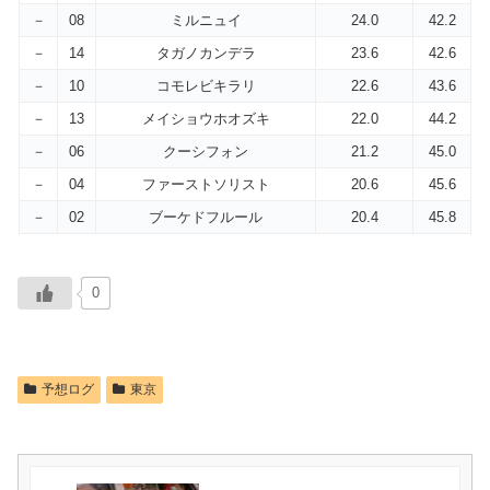
－
08
ミルニュイ
24.0
42.2
－
14
タガノカンデラ
23.6
42.6
－
10
コモレビキラリ
22.6
43.6
－
13
メイショウホオズキ
22.0
44.2
－
06
クーシフォン
21.2
45.0
－
04
ファーストソリスト
20.6
45.6
－
02
ブーケドフルール
20.4
45.8
0
予想ログ
東京