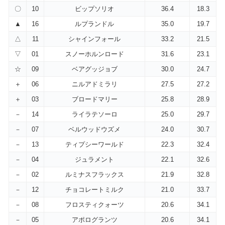
〇
10
ビップソリオ
36.4
18.3
▲
16
ルプランドル
35.0
19.7
△
11
シャインフォール
33.2
21.5
▽
01
スノーホルンロード
31.6
23.1
☆
09
ベアグッジョブ
30.0
24.7
＋
06
ニルアドミラリ
27.5
27.2
＋
03
ブロードマリー
25.8
28.9
－
14
ライラテソーロ
25.0
29.7
－
07
ベルウッドウズメ
24.0
30.7
－
13
ティプシーワールド
22.3
32.4
－
04
ジュラメント
22.1
32.6
－
02
ルミナスフラックス
21.9
32.8
－
12
チョコレートミルク
21.0
33.7
－
08
フロスティクォーツ
20.6
34.1
－
05
アポログランツ
20.6
34.1