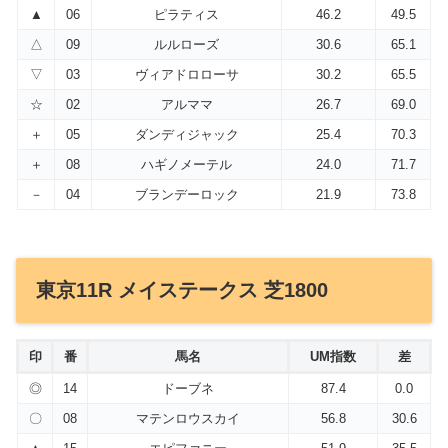
▲
06
ピラティス
46.2
49.5
△
09
ルルローズ
30.6
65.1
▽
03
ヴィアドロローサ
30.2
65.5
☆
02
アルママ
26.7
69.0
＋
05
ダンディジャック
25.4
70.3
＋
08
ハギノメーテル
24.0
71.7
－
04
ブランデーロック
21.9
73.8
東京11R メイステークス 芝1800
印
番
馬名
UM指数
差
◎
14
ドーブネ
87.4
0.0
〇
08
マテンロウスカイ
56.8
30.6