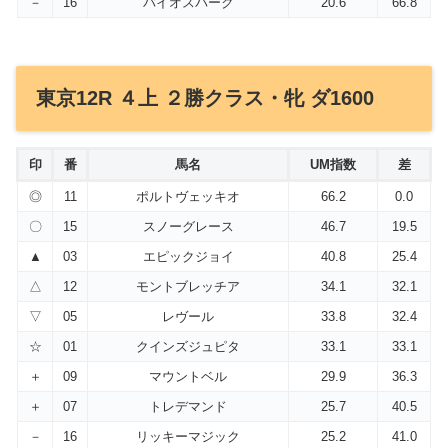
－
16
バイオスパーク
20.6
66.8
東京12R ４上 ２勝クラス・牝 ダ1600
印
番
馬名
UM指数
差
◎
11
ポルトヴェッキオ
66.2
0.0
〇
15
スノーグレース
46.7
19.5
▲
03
エピックジョイ
40.8
25.4
△
12
モントブレッチア
34.1
32.1
▽
05
レヴール
33.8
32.4
☆
01
クインズジュピタ
33.1
33.1
＋
09
マウントベル
29.9
36.3
＋
07
トレデマンド
25.7
40.5
－
16
リッキーマジック
25.2
41.0