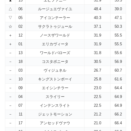
▲
15
エピファニー
51.9
35.5
△
06
ルージュエヴァイユ
48.4
39.0
▽
05
アイコンテーラー
40.3
47.1
☆
02
サクラトゥジュール
37.1
50.3
＋
12
ノースザワールド
31.9
55.5
＋
01
エリカヴィータ
31.9
55.5
－
13
ワールドバローズ
31.8
55.6
－
18
コスタボニータ
30.5
56.9
－
03
ヴィジュネル
26.7
60.7
－
10
キングストンボーイ
25.8
61.6
－
09
エイシンチラー
23.0
64.4
－
04
スライリー
22.5
64.9
－
07
インテンスライト
22.5
64.9
－
11
ジェットモーション
21.2
66.2
－
17
アンセッドヴァウ
21.0
66.4