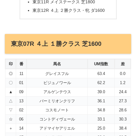
東京11R メイステークス 芝1800
東京12R ４上 ２勝クラス・牝 ダ1600
東京07R ４上 １勝クラス 芝1600
印
番
馬名
UM指数
差
◎
11
グレイスフル
63.4
0.0
〇
01
ビジュノワール
62.2
1.2
▲
09
アルゲンテウス
39.0
24.4
△
13
バーミリオンクリフ
36.1
27.3
▽
02
コスモノート
34.8
28.6
☆
06
コントディヴェール
33.1
30.3
＋
14
アドマイヤアリエル
25.0
38.4