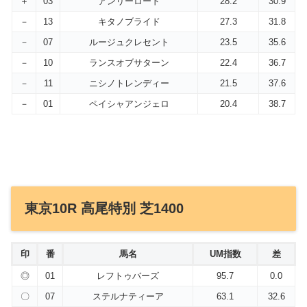
＋
03
アンリーロード
28.2
30.9
－
13
キタノブライド
27.3
31.8
－
07
ルージュクレセント
23.5
35.6
－
10
ランスオブサターン
22.4
36.7
－
11
ニシノトレンディー
21.5
37.6
－
01
ペイシャアンジェロ
20.4
38.7
東京10R 高尾特別 芝1400
印
番
馬名
UM指数
差
◎
01
レフトゥバーズ
95.7
0.0
〇
07
ステルナティーア
63.1
32.6