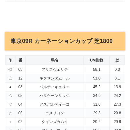
東京09R カーネーションカップ 芝1800
印
番
馬名
UM指数
差
◎
09
アリスヴェリテ
59.1
0.0
〇
12
キタサンダムール
51.0
8.1
▲
08
パルティキュリエ
45.2
13.9
△
05
ハリケーンリッジ
34.9
24.2
▽
04
アスパルディーコ
31.8
27.3
☆
06
エメリヨン
29.3
29.8
＋
02
クインズカムイ
29.2
29.9