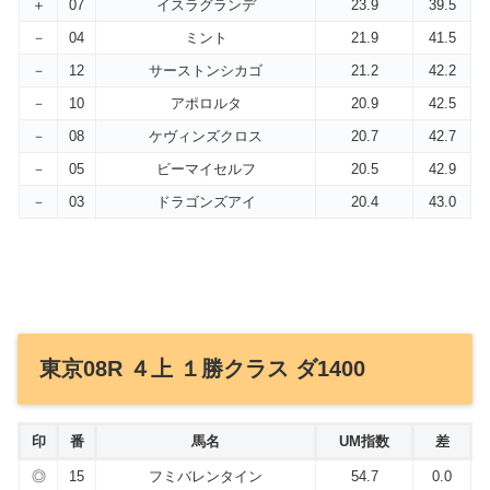
＋
07
イスラグランデ
23.9
39.5
－
04
ミント
21.9
41.5
－
12
サーストンシカゴ
21.2
42.2
－
10
アポロルタ
20.9
42.5
－
08
ケヴィンズクロス
20.7
42.7
－
05
ビーマイセルフ
20.5
42.9
－
03
ドラゴンズアイ
20.4
43.0
東京08R ４上 １勝クラス ダ1400
印
番
馬名
UM指数
差
◎
15
フミバレンタイン
54.7
0.0