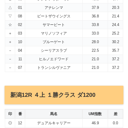
△
01
アナレンマ
37.9
20.3
▽
08
ビートザウイングス
36.8
21.4
☆
02
サマービート
33.8
24.4
＋
03
マリノソフィア
33.0
25.2
＋
10
ブルーゲート
28.0
30.2
－
04
シーリアスラブ
22.5
35.7
－
11
ヒルノエドワード
21.0
37.2
－
07
トランシルヴァニア
21.0
37.2
新潟12R ４上 １勝クラス ダ1200
印
番
馬名
UM指数
差
◎
12
デュアルキャリアー
46.9
0.0