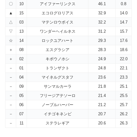
〇
10
アイファーリンクス
46.1
0.8
▲
15
エコログロリアス
32.9
14.0
△
03
マテンロウボイス
32.2
14.7
▽
13
ワンダーヘイルネス
31.2
15.7
☆
14
ロックユアハート
29.3
17.6
＋
08
エスグラシア
28.3
18.6
＋
02
キボウノホシ
24.9
22.0
－
01
トランザクト
24.8
22.1
－
04
マイネルグスタフ
23.6
23.3
－
09
サンマルカーラ
21.8
25.1
－
05
フリージアテソーロ
21.4
25.5
－
06
ノーブルハーバー
21.2
25.7
－
07
イチゴキネンビ
20.7
26.2
－
11
ステラレギア
20.6
26.3