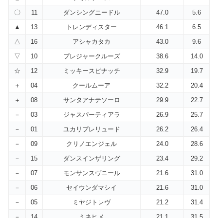
〇
11
ダンシングニードル
47.0
5.6
▲
13
トレンディスター
46.1
6.5
△
16
アシャカタカ
43.0
9.6
▽
10
プレジャークルーズ
38.6
14.0
☆
12
ミッキースピナッチ
32.9
19.7
＋
04
クールムーア
32.2
20.4
＋
08
サンタアナテソーロ
29.9
22.7
－
03
ジャスパーティアラ
26.9
25.7
－
01
ユカリプレリュード
26.2
26.4
－
09
クリノエンジェル
24.0
28.6
－
15
ダンスインザリング
23.4
29.2
－
07
モンサンスヴニール
21.6
31.0
－
06
セイウンダマシイ
21.6
31.0
－
05
ミヤジトレヴ
21.2
31.4
－
14
ミネヒメ
21.1
31.5