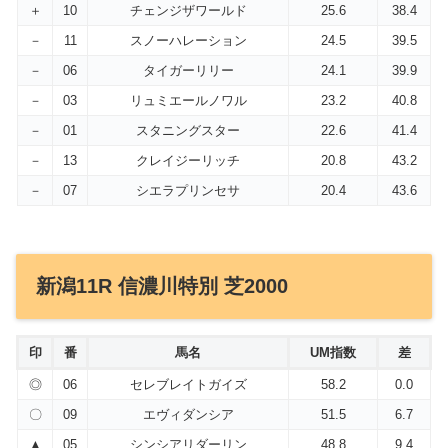
＋
10
チェンジザワールド
25.6
38.4
－
11
スノーハレーション
24.5
39.5
－
06
タイガーリリー
24.1
39.9
－
03
リュミエールノワル
23.2
40.8
－
01
スタニングスター
22.6
41.4
－
13
クレイジーリッチ
20.8
43.2
－
07
シエラプリンセサ
20.4
43.6
新潟11R 信濃川特別 芝2000
印
番
馬名
UM指数
差
◎
06
セレブレイトガイズ
58.2
0.0
〇
09
エヴィダンシア
51.5
6.7
▲
05
シンシアリダーリン
48.8
9.4