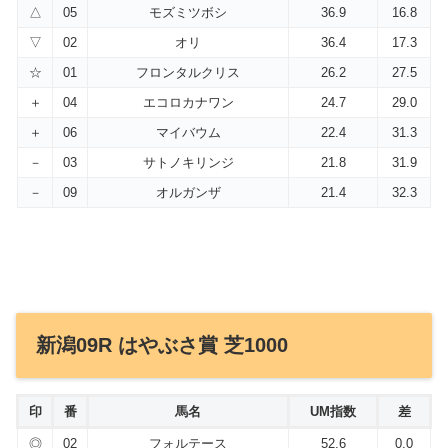
△
05
モズミツボシ
36.9
16.8
▽
02
オリ
36.4
17.3
☆
01
フロンタルクリス
26.2
27.5
＋
04
エコロカナワン
24.7
29.0
＋
06
マイバウム
22.4
31.3
－
03
サトノキリンジ
21.8
31.9
－
09
オルガンザ
21.4
32.3
新潟09R はやぶさ賞 芝1000
印
番
馬名
UM指数
差
◎
02
フォルテース
52.6
0.0