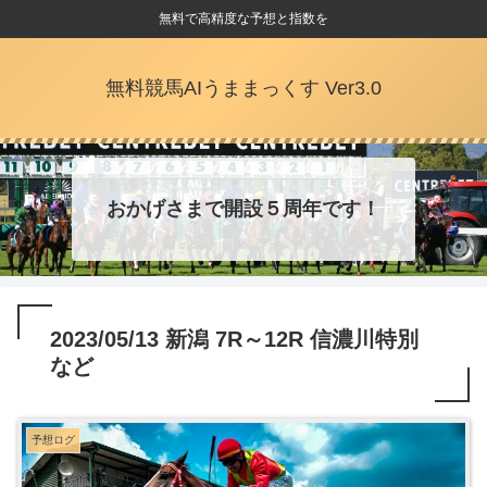
無料で高精度な予想と指数を
無料競馬AIうままっくす Ver3.0
おかげさまで開設５周年です！
2023/05/13 新潟 7R～12R 信濃川特別
など
予想ログ