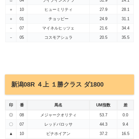
☆
04
ライブインステラ
31.9
24.1
＋
10
ヒューミリティ
27.9
28.1
＋
01
チョッピー
24.9
31.1
－
07
マイネルヒッツェ
21.6
34.4
－
05
コスモアシュラ
20.5
35.5
新潟08R ４上 １勝クラス ダ1800
印
番
馬名
UM指数
差
◎
08
メジャークオリティ
53.7
0.0
〇
07
レッドバロッサ
44.3
9.4
▲
10
ビナホイアン
37.2
16.5