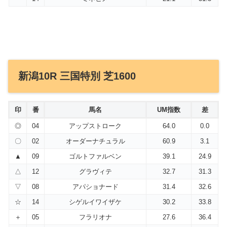
新潟10R 三国特別 芝1600
印
番
馬名
UM指数
差
◎
04
アップストローク
64.0
0.0
〇
02
オーダーナチュラル
60.9
3.1
▲
09
ゴルトファルベン
39.1
24.9
△
12
グラヴィテ
32.7
31.3
▽
08
アパショナード
31.4
32.6
☆
14
シゲルイワイザケ
30.2
33.8
＋
05
フラリオナ
27.6
36.4