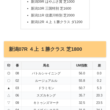
新潟09R はやぶさ賞 芝1000
新潟10R 三国特別 芝1600
新潟11R 信濃川特別 芝2000
新潟12R ４上 １勝クラス ダ1200
新潟07R ４上 １勝クラス 芝1800
印
番
馬名
UM指数
差
◎
08
バトルシャイニング
56.0
0.0
〇
02
ルージュアルル
55.8
0.2
▲
03
ドラミモン
50.7
5.3
△
06
スズカキング
35.7
20.3
▽
09
キトゥンズマーチ
32.5
23.5