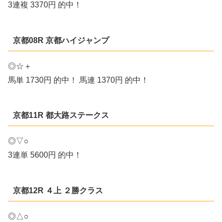
3連複 3370円 的中！
京都08R 京都ハイジャンプ
◎☆＋
馬単 1730円 的中！ 馬連 1370円 的中！
京都11R 都大路ステークス
◎▽○
3連単 5600円 的中！
京都12R ４上 ２勝クラス
◎△○