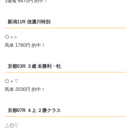
3連複 6470円 的中！
新潟11R 信濃川特別
◎＋○
馬単 1780円 的中！
京都03R ３歳 未勝利・牝
◎＋▽
馬単 2030円 的中！
京都07R ４上 ２勝クラス
△◎▽