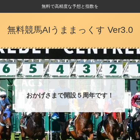
無料で高精度な予想と指数を
無料競馬AIうままっくす Ver3.0
おかげさまで開設５周年です！