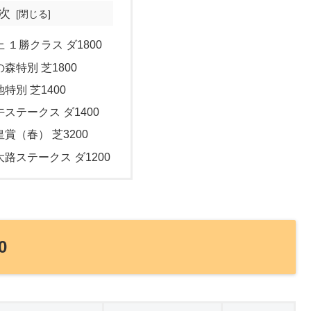
次
上 １勝クラス ダ1800
の森特別 芝1800
池特別 芝1400
午ステークス ダ1400
皇賞（春） 芝3200
大路ステークス ダ1200
0