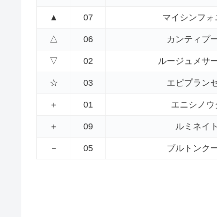
▲
07
マイシンフォ
△
06
カンティプ
▽
02
ルージュメサ
☆
03
エピプラン
＋
01
エニシノウ
＋
09
ルミネイ
－
05
ブルトンク