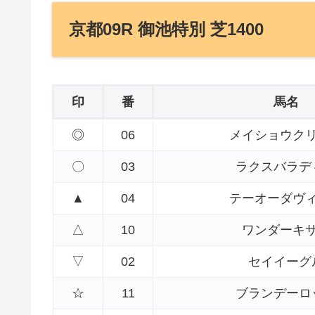
京都09R 御池特別 芝1400
印
番
馬名
◎
06
メイショウク
〇
03
ラクスバラデ
▲
04
テーオーダヴ
△
10
ワンダーキ
▽
02
セイイーグ
☆
11
ブランデーロ