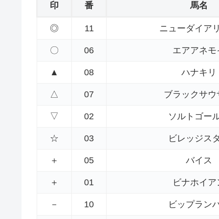
印
番
馬名
◎
11
ニューダイア
〇
06
エアアネモ
▲
08
ハナキリ
△
07
ブラックサウ
▽
02
ソルトゴー
☆
03
ビレッジス
＋
05
バイス
＋
01
ビナホイア
－
10
ビップラン