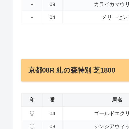
－
09
カライカマウ
－
04
メリーセン
京都08R 糺の森特別 芝1800
印
番
馬名
◎
04
ゴールドエク
〇
08
シンシアウィ