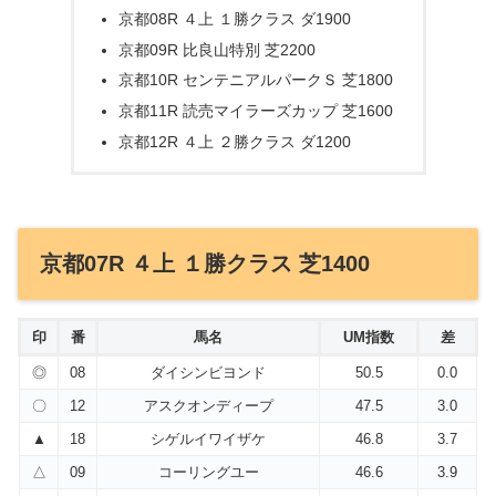
京都08R ４上 １勝クラス ダ1900
京都09R 比良山特別 芝2200
京都10R センテニアルパークＳ 芝1800
京都11R 読売マイラーズカップ 芝1600
京都12R ４上 ２勝クラス ダ1200
京都07R ４上 １勝クラス 芝1400
印
番
馬名
UM指数
差
◎
08
ダイシンビヨンド
50.5
0.0
〇
12
アスクオンディープ
47.5
3.0
▲
18
シゲルイワイザケ
46.8
3.7
△
09
コーリングユー
46.6
3.9