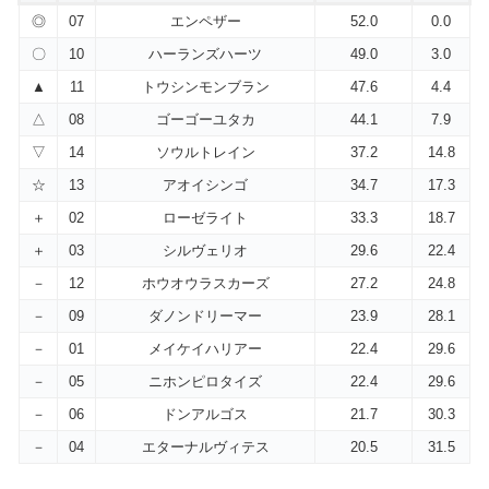
◎
07
エンペザー
52.0
0.0
〇
10
ハーランズハーツ
49.0
3.0
▲
11
トウシンモンブラン
47.6
4.4
△
08
ゴーゴーユタカ
44.1
7.9
▽
14
ソウルトレイン
37.2
14.8
☆
13
アオイシンゴ
34.7
17.3
＋
02
ローゼライト
33.3
18.7
＋
03
シルヴェリオ
29.6
22.4
－
12
ホウオウラスカーズ
27.2
24.8
－
09
ダノンドリーマー
23.9
28.1
－
01
メイケイハリアー
22.4
29.6
－
05
ニホンピロタイズ
22.4
29.6
－
06
ドンアルゴス
21.7
30.3
－
04
エターナルヴィテス
20.5
31.5