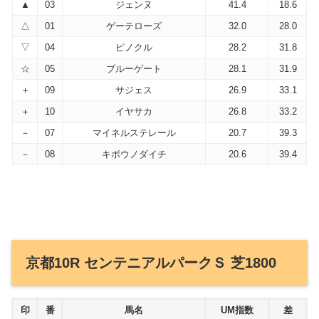
▲
03
ジェンヌ
41.4
18.6
△
01
ゲーテローズ
32.0
28.0
▽
04
ピノクル
28.2
31.8
☆
05
ブルーゲート
28.1
31.9
＋
09
サジェス
26.9
33.1
＋
10
イヤサカ
26.8
33.2
－
07
マイネルステレール
20.7
39.3
－
08
キボウノダイチ
20.6
39.4
京都10R センテニアルパークＳ 芝1800
印
番
馬名
UM指数
差