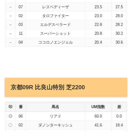
－
07
レスペディーザ
23.5
27.5
－
02
タロファイター
23.0
28.0
－
03
エルデスペラード
22.8
28.2
－
11
スーパーショット
20.8
30.2
－
04
ココロノエンジェル
20.4
30.6
京都09R 比良山特別 芝2200
印
番
馬名
UM指数
差
◎
06
リアド
60.0
0.0
〇
02
ダノンターキッシュ
41.6
18.4