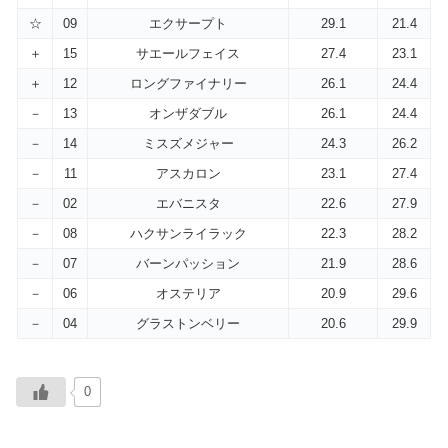
☆
09
エクサープト
29.1
21.4
＋
15
サエールフェイス
27.4
23.1
＋
12
ロングファイナリー
26.1
24.4
－
13
オンザダブル
26.1
24.4
－
14
ミスズメジャー
24.3
26.2
－
11
アスカロン
23.1
27.4
－
02
エバニスタ
22.6
27.9
－
08
ハクサンライラック
22.3
28.2
－
07
バーンパッション
21.9
28.6
－
06
オステリア
20.9
29.6
－
04
グラストンベリー
20.6
29.9
0