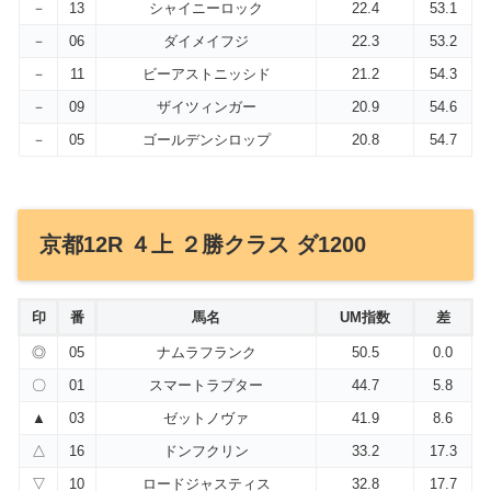
－
13
シャイニーロック
22.4
53.1
－
06
ダイメイフジ
22.3
53.2
－
11
ビーアストニッシド
21.2
54.3
－
09
ザイツィンガー
20.9
54.6
－
05
ゴールデンシロップ
20.8
54.7
京都12R ４上 ２勝クラス ダ1200
印
番
馬名
UM指数
差
◎
05
ナムラフランク
50.5
0.0
〇
01
スマートラプター
44.7
5.8
▲
03
ゼットノヴァ
41.9
8.6
△
16
ドンフクリン
33.2
17.3
▽
10
ロードジャスティス
32.8
17.7