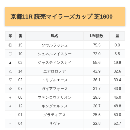
京都11R 読売マイラーズカップ 芝1600
印
番
馬名
UM指数
差
◎
15
ソウルラッシュ
75.5
0.0
〇
10
シュネルマイスター
72.0
3.5
▲
03
ジャスティンスカイ
55.6
19.9
△
14
エアロロノア
42.9
32.6
▽
02
トリプルエース
36.1
39.4
☆
07
ガイアフォース
31.7
43.8
＋
08
マテンロウオリオン
29.5
46.0
＋
12
キングエルメス
26.7
48.8
－
01
グラティアス
25.5
50.0
－
04
サヴァ
22.8
52.7