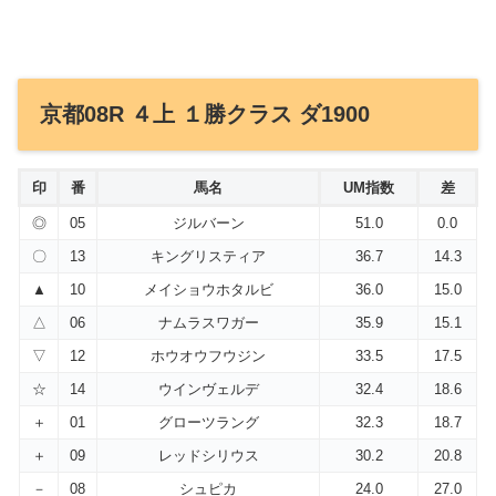
京都08R ４上 １勝クラス ダ1900
印
番
馬名
UM指数
差
◎
05
ジルバーン
51.0
0.0
〇
13
キングリスティア
36.7
14.3
▲
10
メイショウホタルビ
36.0
15.0
△
06
ナムラスワガー
35.9
15.1
▽
12
ホウオウフウジン
33.5
17.5
☆
14
ウインヴェルデ
32.4
18.6
＋
01
グローツラング
32.3
18.7
＋
09
レッドシリウス
30.2
20.8
－
08
シュピカ
24.0
27.0