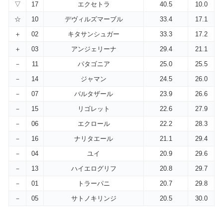
▽
17
エクセトラ
40.5
10.0
☆
10
デヴィルズマーブル
33.4
17.1
＋
02
キタサンシュガー
33.3
17.2
＋
03
アンジェリーナ
29.4
21.1
－
11
パタゴニア
25.0
25.5
－
14
ジャマン
24.5
26.0
－
07
バルタザール
23.9
26.6
－
15
リゴレット
22.6
27.9
－
06
エクロール
22.2
28.3
－
16
ナリタエール
21.1
29.4
－
04
ユイ
20.9
29.6
－
13
ハイエログリフ
20.8
29.7
－
01
トラーパニ
20.7
29.8
－
05
サトノキリンジ
20.5
30.0