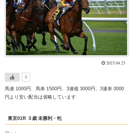
2023.04.23
0
馬連 1000円、馬単 1500円、3連複 3000円、3連単 3000
円より安い配当は省略しています
東京01R ３歳 未勝利・牝