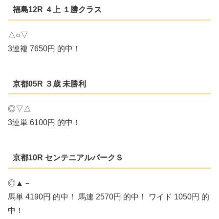
福島12R ４上 １勝クラス
△○▽
3連複 7650円 的中！
京都05R ３歳 未勝利
◎▽△
3連単 6100円 的中！
京都10R センテニアルパークＳ
◎▲－
馬単 4190円 的中！ 馬連 2570円 的中！ ワイド 1050円 的
中！