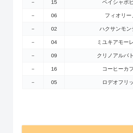
－
15
ペイシャボ
－
06
フィオリー
－
02
ハクサンモン
－
04
ミユキアモー
－
09
クリノアルバ
－
16
コーヒーカ
－
05
ロデオフリ