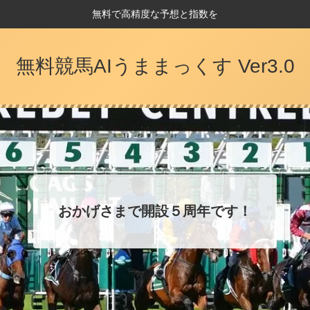
無料で高精度な予想と指数を
無料競馬AIうままっくす Ver3.0
おかげさまで開設５周年です！