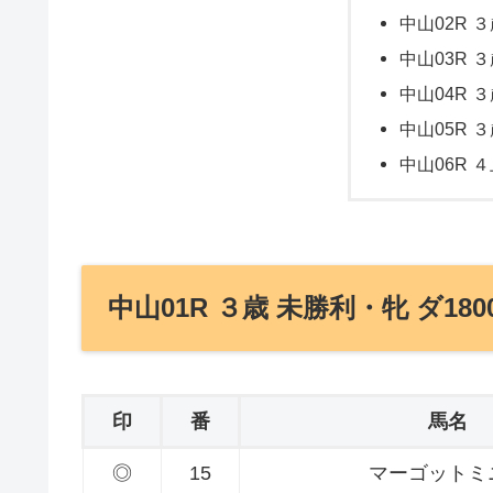
中山02R ３
中山03R ３
中山04R ３
中山05R ３
中山06R ４
中山01R ３歳 未勝利・牝 ダ180
印
番
馬名
◎
15
マーゴットミ