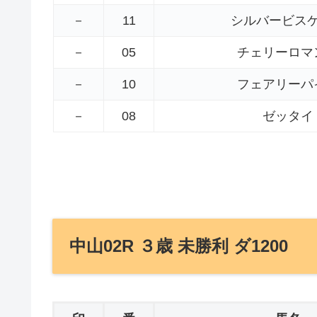
－
11
シルバービス
－
05
チェリーロマ
－
10
フェアリーパ
－
08
ゼッタイ
中山02R ３歳 未勝利 ダ1200