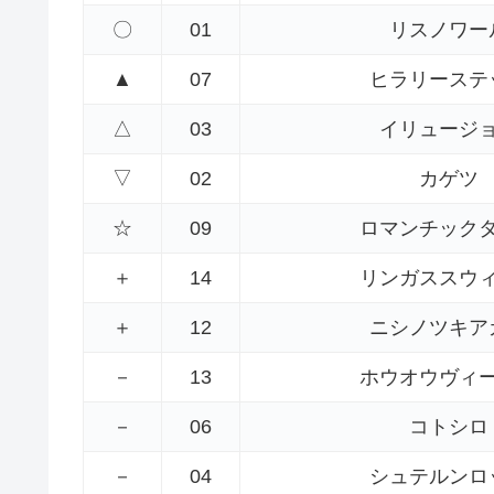
〇
01
リスノワー
▲
07
ヒラリーステ
△
03
イリュージ
▽
02
カゲツ
☆
09
ロマンチック
＋
14
リンガススウ
＋
12
ニシノツキア
－
13
ホウオウヴィ
－
06
コトシロ
－
04
シュテルンロ