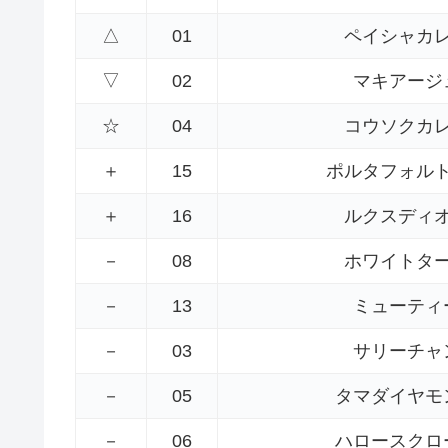
△
01
ペイシャカ
▽
02
マキアージ
☆
04
コウソクカ
＋
15
ポルタフォル
＋
16
ルクスディ
－
08
ホワイトタ
－
13
ミューティ
－
03
サリーチャ
－
05
タマダイヤモ
－
06
ハロースクロ