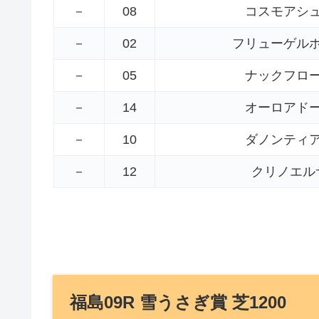
－
08
コスモアシ
－
02
フリューゲル
－
05
ナックフロ
－
14
オーロアド
－
10
ダノンティ
－
12
クリノエル
福島09R 雪うさぎ賞 芝1200