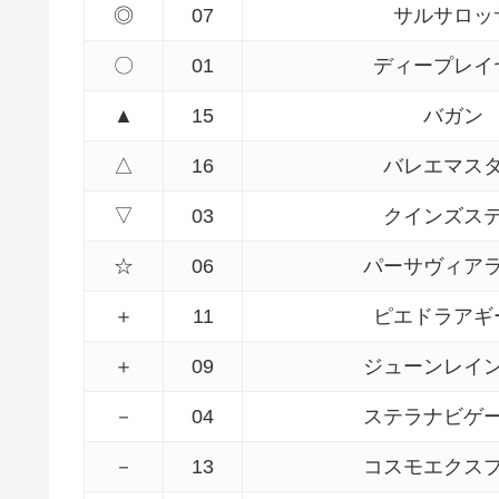
◎
07
サルサロッ
〇
01
ディープレイ
▲
15
バガン
△
16
バレエマス
▽
03
クインズス
☆
06
パーサヴィア
＋
11
ピエドラアギ
＋
09
ジューンレイ
－
04
ステラナビゲ
－
13
コスモエクス