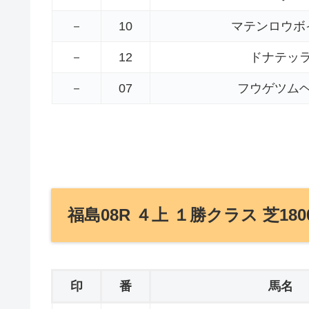
－
10
マテンロウボ
－
12
ドナテッ
－
07
フウゲツム
福島08R ４上 １勝クラス 芝180
印
番
馬名