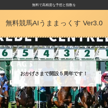
無料で高精度な予想と指数を
無料競馬AIうままっくす Ver3.0
おかげさまで開設５周年です！