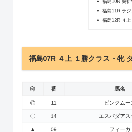
福島10R 桑折
福島11R ラジ
福島12R ４上
福島07R ４上 １勝クラス・牝 ダ
印
番
馬名
◎
11
ピンクムー
〇
14
エスパダアス
▲
09
フィーカ