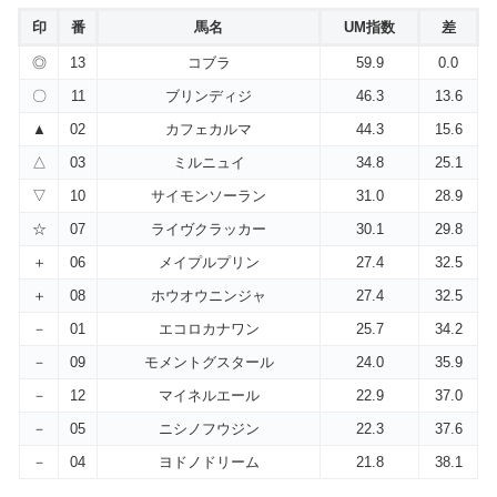
印
番
馬名
UM指数
差
◎
13
コブラ
59.9
0.0
〇
11
ブリンディジ
46.3
13.6
▲
02
カフェカルマ
44.3
15.6
△
03
ミルニュイ
34.8
25.1
▽
10
サイモンソーラン
31.0
28.9
☆
07
ライヴクラッカー
30.1
29.8
＋
06
メイプルプリン
27.4
32.5
＋
08
ホウオウニンジャ
27.4
32.5
－
01
エコロカナワン
25.7
34.2
－
09
モメントグスタール
24.0
35.9
－
12
マイネルエール
22.9
37.0
－
05
ニシノフウジン
22.3
37.6
－
04
ヨドノドリーム
21.8
38.1