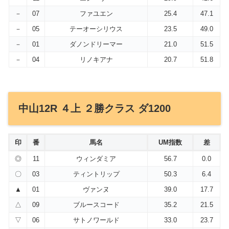
－
07
ファユエン
25.4
47.1
－
05
テーオーシリウス
23.5
49.0
－
01
ダノンドリーマー
21.0
51.5
－
04
リノキアナ
20.7
51.8
中山12R ４上 ２勝クラス ダ1200
印
番
馬名
UM指数
差
◎
11
ウィンダミア
56.7
0.0
〇
03
ティントリップ
50.3
6.4
▲
01
ヴァンヌ
39.0
17.7
△
09
ブルースコード
35.2
21.5
▽
06
サトノワールド
33.0
23.7