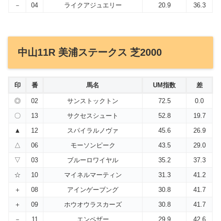
－
04
ライクアジュエリー
20.9
36.3
中山11R 美浦ステークス 芝2000
印
番
馬名
UM指数
差
◎
02
サンストックトン
72.5
0.0
〇
13
サクセスシュート
52.8
19.7
▲
12
スパイラルノヴァ
45.6
26.9
△
06
モーソンピーク
43.5
29.0
▽
03
ブルーロワイヤル
35.2
37.3
☆
10
マイネルマーティン
31.3
41.2
＋
08
アインゲーブング
30.8
41.7
＋
09
ホウオウラスカーズ
30.8
41.7
－
11
エンペザー
29.9
42.6