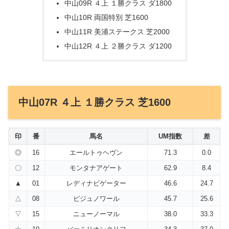
中山09R ４上 １勝クラス ダ1800
中山10R 両国特別 芝1600
中山11R 美浦ステークス 芝2000
中山12R ４上 ２勝クラス ダ1200
中山07R ４上 １勝クラス 芝1600
印
番
馬名
UM指数
差
◎
16
エールトゥヘヴン
71.3
0.0
〇
12
モンタナアゲート
62.9
8.4
▲
01
レディナビゲーター
46.6
24.7
△
08
ビジュノワール
45.7
25.6
▽
15
ニューノーマル
38.0
33.3