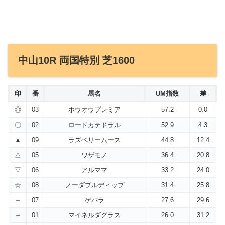
中山10R 両国特別 芝1600
印
番
馬名
UM指数
差
◎
03
ホウオウプレミア
57.2
0.0
〇
02
ロードカテドラル
52.9
4.3
▲
09
ラズベリームース
44.8
12.4
△
05
ワザモノ
36.4
20.8
▽
06
アルママ
33.2
24.0
☆
08
ノーダブルディップ
31.4
25.8
＋
07
ゲバラ
27.6
29.6
＋
01
マイネルダグラス
26.0
31.2