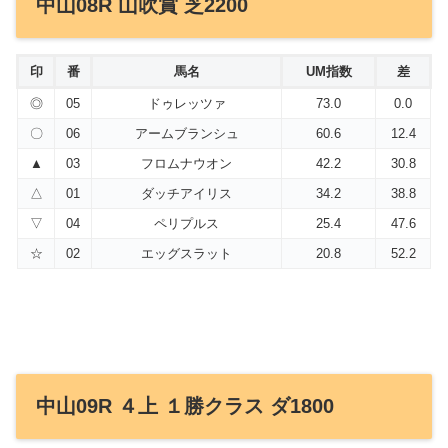
中山08R 山吹賞 芝2200
印
番
馬名
UM指数
差
◎
05
ドゥレッツァ
73.0
0.0
〇
06
アームブランシュ
60.6
12.4
▲
03
フロムナウオン
42.2
30.8
△
01
ダッチアイリス
34.2
38.8
▽
04
ペリプルス
25.4
47.6
☆
02
エッグスラット
20.8
52.2
中山09R ４上 １勝クラス ダ1800