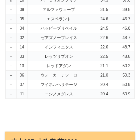
☆
10
バーミリオンクリフ
34.3
37.0
＋
09
アルファウェーブ
31.5
39.8
＋
05
エスペラント
24.6
46.7
－
04
ハッピープリベイル
24.5
46.8
－
02
ゼアズノープレイス
22.6
48.7
－
14
インフィニタス
22.6
48.7
－
03
レッツリブオン
22.5
48.8
－
13
レッドアダン
21.1
50.2
－
06
ウォーカーテソーロ
21.0
50.3
－
07
マイネルヘリテージ
20.4
50.9
－
11
ニシノメグレス
20.4
50.9