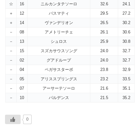
☆
16
ニルカンタテソーロ
32.6
24.1
＋
12
バスマティ
29.5
27.2
＋
14
ヴァンデリオン
26.5
30.2
－
08
アメトリーチェ
26.1
30.6
－
13
シュロス
25.9
30.8
－
15
スズカサウスソング
24.0
32.7
－
02
グアドループ
24.0
32.7
－
04
ペガサスターボ
23.8
32.9
－
05
アリススプリングス
23.2
33.5
－
07
アーサーテソーロ
21.6
35.1
－
10
パルデンス
21.5
35.2
0