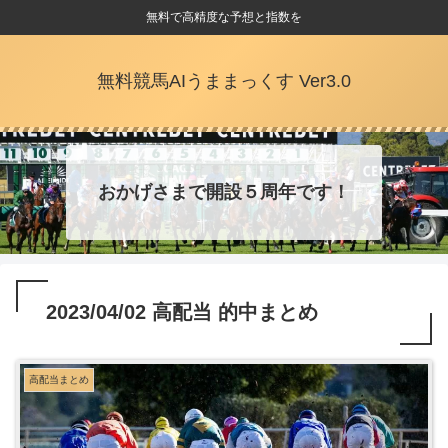
無料で高精度な予想と指数を
無料競馬AIうままっくす Ver3.0
おかげさまで開設５周年です！
2023/04/02 高配当 的中まとめ
高配当まとめ