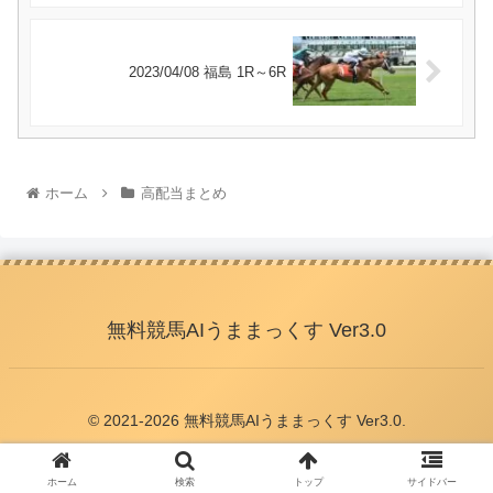
2023/04/08 福島 1R～6R
ホーム
高配当まとめ
無料競馬AIうままっくす Ver3.0
© 2021-2026 無料競馬AIうままっくす Ver3.0.
ホーム
検索
トップ
サイドバー