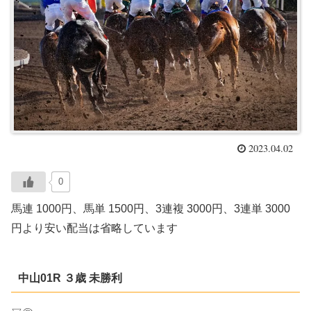
2023.04.02
0
馬連 1000円、馬単 1500円、3連複 3000円、3連単 3000
円より安い配当は省略しています
中山01R ３歳 未勝利