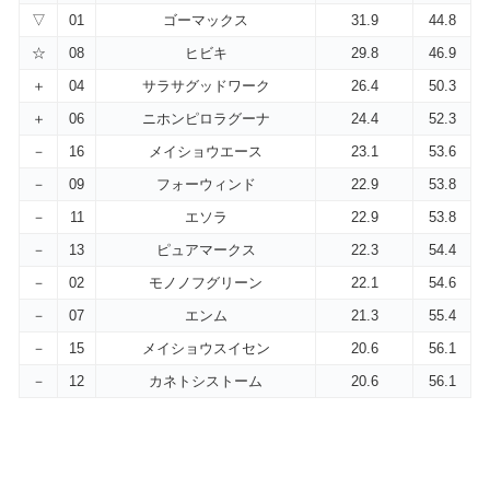
▽
01
ゴーマックス
31.9
44.8
☆
08
ヒビキ
29.8
46.9
＋
04
サラサグッドワーク
26.4
50.3
＋
06
ニホンピロラグーナ
24.4
52.3
－
16
メイショウエース
23.1
53.6
－
09
フォーウィンド
22.9
53.8
－
11
エソラ
22.9
53.8
－
13
ピュアマークス
22.3
54.4
－
02
モノノフグリーン
22.1
54.6
－
07
エンム
21.3
55.4
－
15
メイショウスイセン
20.6
56.1
－
12
カネトシストーム
20.6
56.1