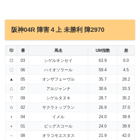
阪神04R 障害４上 未勝利 障2970
印
番
馬名
UM指数
差
◎
03
シゲルキンセイ
63.9
0.0
〇
06
ハイオソラール
59.4
4.5
▲
05
オンザフェーヴル
35.7
28.2
△
07
アルジャンナ
30.6
33.3
▽
09
シゲルタヌキ
28.7
35.2
☆
02
サクラトップラン
26.9
37.0
＋
04
イメル
24.0
39.9
＋
01
ビッグスコール
24.0
39.9
－
08
オラコモエスタス
21.9
42.0