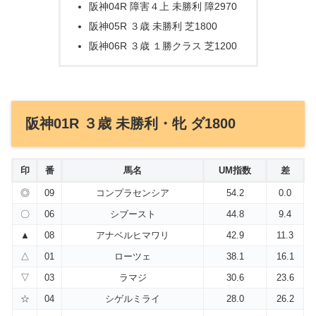
阪神04R 障害４上 未勝利 障2970
阪神05R ３歳 未勝利 芝1800
阪神06R ３歳 １勝クラス 芝1200
阪神01R ３歳 未勝利・牝 ダ1800
印
番
馬名
UM指数
差
◎
09
コンプラセンシア
54.2
0.0
〇
06
シブースト
44.8
9.4
▲
08
アナベルヒマワリ
42.9
11.3
△
01
ローツェ
38.1
16.1
▽
03
ラマジ
30.6
23.6
☆
04
シゲルミライ
28.0
26.2