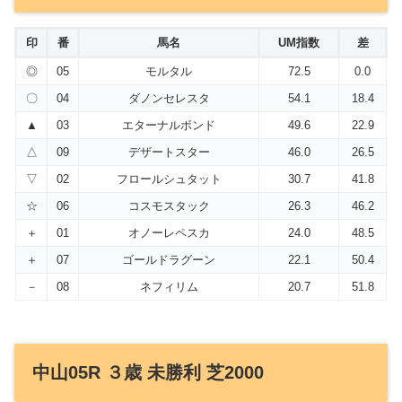
印
番
馬名
UM指数
差
◎
05
モルタル
72.5
0.0
〇
04
ダノンセレスタ
54.1
18.4
▲
03
エターナルボンド
49.6
22.9
△
09
デザートスター
46.0
26.5
▽
02
フロールシュタット
30.7
41.8
☆
06
コスモスタック
26.3
46.2
＋
01
オノーレペスカ
24.0
48.5
＋
07
ゴールドラグーン
22.1
50.4
－
08
ネフィリム
20.7
51.8
中山05R ３歳 未勝利 芝2000