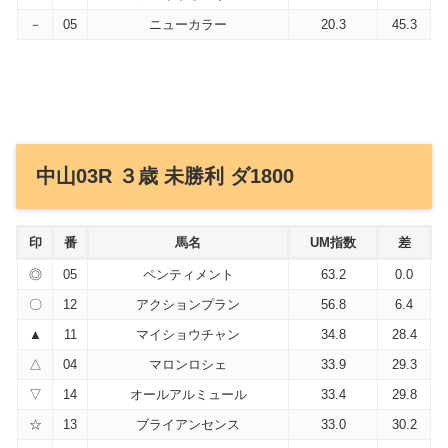
－
05
ニューカラー
20.3
45.3
中山03R ３歳 未勝利 ダ1800
印
番
馬名
UM指数
差
◎
05
ペンティメント
63.2
0.0
〇
12
アクションプラン
56.8
6.4
▲
11
マイショウチャン
34.8
28.4
△
04
マロンロシェ
33.9
29.3
▽
14
オールアルミュール
33.4
29.8
☆
13
ブライアンセンス
33.0
30.2