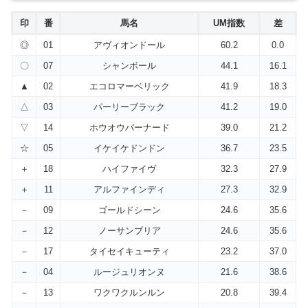
印
番
馬名
UM指数
差
◎
01
アヴィオンドール
60.2
0.0
〇
07
シャンボール
44.1
16.1
▲
02
エコロマーベリック
41.9
18.3
△
03
パーリーブラック
41.2
19.0
▽
14
ホウオウバーナード
39.0
21.2
☆
05
イケイケドンドン
36.7
23.5
＋
18
ハイファイヴ
32.3
27.9
＋
11
アルファインディ
27.3
32.9
－
09
ゴールドシーン
24.6
35.6
－
12
ノーサンブリア
24.6
35.6
－
17
タイセイキューティ
23.2
37.0
－
04
ルージュリオンヌ
21.6
38.6
－
13
ワクワクルンルン
20.8
39.4