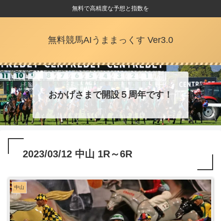
無料で高精度な予想と指数を
無料競馬AIうままっくす Ver3.0
おかげさまで開設５周年です！
2023/03/12 中山 1R～6R
中山