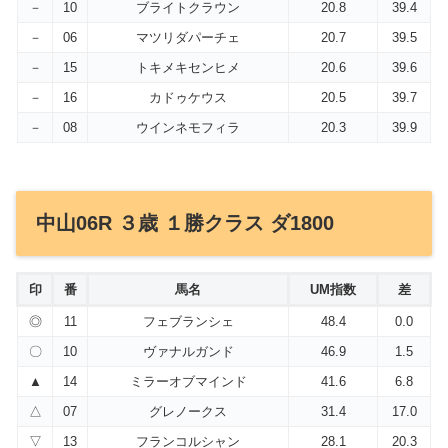
－
10
ブライトクラウン
20.8
39.4
－
06
マツリダパーチェ
20.7
39.5
－
15
トキメキセンヒメ
20.6
39.6
－
16
カドゥケウス
20.5
39.7
－
08
ウインネモフィラ
20.3
39.9
中山06R ３歳 １勝クラス ダ1800
印
番
馬名
UM指数
差
◎
11
フェブランシェ
48.4
0.0
〇
10
ヴァナルガンド
46.9
1.5
▲
14
ミラーオブマインド
41.6
6.8
△
07
グレノークス
31.4
17.0
▽
13
フランコルシャン
28.1
20.3