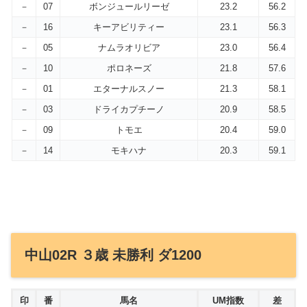
－
07
ボンジュールリーゼ
23.2
56.2
－
16
キーアビリティー
23.1
56.3
－
05
ナムラオリビア
23.0
56.4
－
10
ポロネーズ
21.8
57.6
－
01
エターナルスノー
21.3
58.1
－
03
ドライカプチーノ
20.9
58.5
－
09
トモエ
20.4
59.0
－
14
モキハナ
20.3
59.1
中山02R ３歳 未勝利 ダ1200
印
番
馬名
UM指数
差