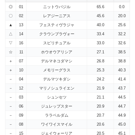
◎
01
ニットウバジル
65.6
0.0
〇
02
レアジーニアス
45.6
20.0
▲
13
フェスティヴラジャ
40.0
25.6
△
14
クラウンブラヴォー
33.4
32.2
▽
16
スピリチュアル
33.0
32.6
☆
11
ホウオウアリシア
27.1
38.5
＋
07
デルマネコダマシ
26.8
38.8
＋
10
メモリーグラス
25.3
40.3
－
04
デルマツキダシ
24.2
41.4
－
12
マリノシュライエン
21.9
43.7
－
03
シュンセツ
21.1
44.5
－
06
ジュレップスター
20.9
44.7
－
09
ララベルダム
20.7
44.9
－
08
ワイワイスマイル
20.6
45.0
－
15
ジェイウォーリア
20.5
45.1