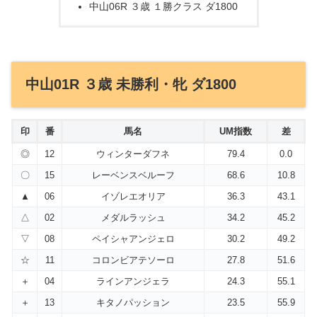
中山06R ３歳 １勝クラス ダ1800
中山01R ３歳 未勝利・牝 ダ1800
印
番
馬名
UM指数
差
◎
12
ウィンターダフネ
79.4
0.0
〇
15
レーベンスベルーフ
68.6
10.8
▲
06
イゾレエオリア
36.3
43.1
△
02
メダルラッシュ
34.2
45.2
▽
08
ペイシャアンジェロ
30.2
49.2
☆
11
コロンビアテソーロ
27.8
51.6
＋
04
ラインアンジェラ
24.3
55.1
＋
13
キタノパッション
23.5
55.9