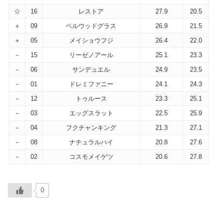
☆
16
レストア
27.9
20.5
＋
09
ベルウッドグラス
26.9
21.5
＋
05
メイショウフジ
26.4
22.0
－
15
リーゼノアール
25.1
23.3
－
06
サンデュエル
24.9
23.5
－
01
ドレミファニー
24.1
24.3
－
12
トゥルース
23.3
25.1
－
03
エッグスラット
22.5
25.9
－
04
フクチャンキング
21.3
27.1
－
08
ナチュラルハイ
20.8
27.6
－
02
コスモメイゲツ
20.6
27.8
0