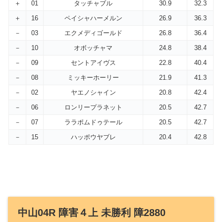
＋
01
タッチャブル
30.9
32.3
＋
16
ペイシャハーメルン
26.9
36.3
－
03
エクメディゴールド
26.8
36.4
－
10
オボッチャマ
24.8
38.4
－
09
セントアイヴス
22.8
40.4
－
08
ミッキーホーリー
21.9
41.3
－
02
ヤエノシャイン
20.8
42.4
－
06
ロンリープラネット
20.5
42.7
－
07
ララポムドゥテール
20.5
42.7
－
15
ハッポウヤブレ
20.4
42.8
中山04R 障害４上 未勝利 障2880