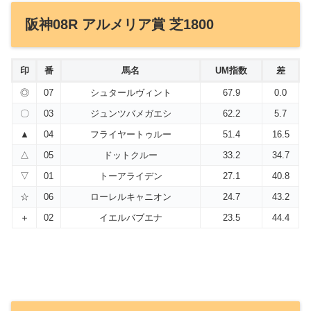
阪神08R アルメリア賞 芝1800
印
番
馬名
UM指数
差
◎
07
シュタールヴィント
67.9
0.0
〇
03
ジュンツバメガエシ
62.2
5.7
▲
04
フライヤートゥルー
51.4
16.5
△
05
ドットクルー
33.2
34.7
▽
01
トーアライデン
27.1
40.8
☆
06
ローレルキャニオン
24.7
43.2
＋
02
イエルバブエナ
23.5
44.4