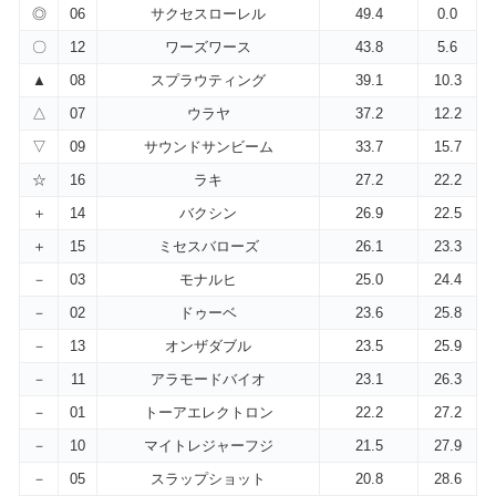
◎
06
サクセスローレル
49.4
0.0
〇
12
ワーズワース
43.8
5.6
▲
08
スプラウティング
39.1
10.3
△
07
ウラヤ
37.2
12.2
▽
09
サウンドサンビーム
33.7
15.7
☆
16
ラキ
27.2
22.2
＋
14
バクシン
26.9
22.5
＋
15
ミセスバローズ
26.1
23.3
－
03
モナルヒ
25.0
24.4
－
02
ドゥーベ
23.6
25.8
－
13
オンザダブル
23.5
25.9
－
11
アラモードバイオ
23.1
26.3
－
01
トーアエレクトロン
22.2
27.2
－
10
マイトレジャーフジ
21.5
27.9
－
05
スラップショット
20.8
28.6