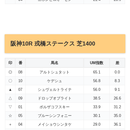
阪神10R 戎橋ステークス 芝1400
印
番
馬名
UM指数
差
◎
08
アルトシュタット
65.1
0.0
〇
10
ケデシュ
56.8
8.3
▲
07
シュヴェルトライテ
56.0
9.1
△
09
ドロップオブライト
38.5
26.6
▽
01
ボルザコフスキー
33.9
31.2
☆
05
ブルーシンフォニー
30.1
35.0
＋
04
メイショウシンタケ
29.0
36.1