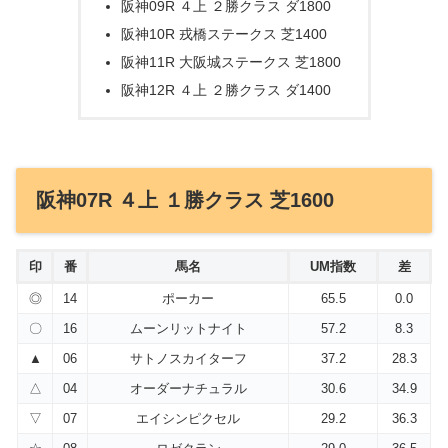
阪神09R ４上 ２勝クラス ダ1800
阪神10R 戎橋ステークス 芝1400
阪神11R 大阪城ステークス 芝1800
阪神12R ４上 ２勝クラス ダ1400
阪神07R ４上 １勝クラス 芝1600
印
番
馬名
UM指数
差
◎
14
ポーカー
65.5
0.0
〇
16
ムーンリットナイト
57.2
8.3
▲
06
サトノスカイターフ
37.2
28.3
△
04
オーダーナチュラル
30.6
34.9
▽
07
エイシンピクセル
29.2
36.3