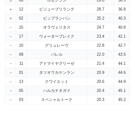
☆
08
ロゼクラン
29.0
36.5
＋
12
ビジューブリランテ
28.7
36.8
＋
02
ビップランバン
25.2
40.3
－
15
オラヴェリタス
24.7
40.8
－
17
ウォーターブレイク
23.4
42.1
－
10
グリュレーヴ
22.8
42.7
－
09
バレル
22.0
43.5
－
11
アドマイヤグリーゼ
21.4
44.1
－
01
タツオウカケンラン
20.9
44.6
－
13
クワイエット
20.6
44.9
－
05
ハルカナネガイ
20.4
45.1
－
03
スペシャルトーク
20.3
45.2