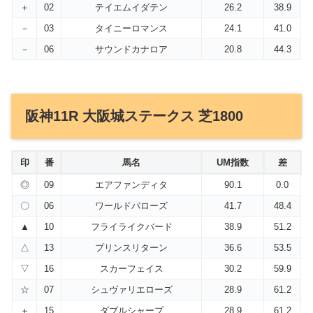
＋
02
テイエムイダテン
26.2
38.9
－
03
タイニーロマンス
24.1
41.0
－
06
サウンドカナロア
20.8
44.3
阪神11R 大阪城ステークス 芝1800
印
番
馬名
UM指数
差
◎
09
エアファンディタ
90.1
0.0
〇
06
ワールドバローズ
41.7
48.4
▲
10
フライライクバード
38.9
51.2
△
13
プリンスリターン
36.6
53.5
▽
16
スカーフェイス
30.2
59.9
☆
07
シュヴァリエローズ
28.9
61.2
＋
15
ダブルシャープ
28.9
61.2