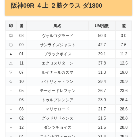
阪神09R ４上 ２勝クラス ダ1800
印
番
馬名
UM指数
差
◎
03
ヴォルゴグラード
50.3
0.0
〇
09
サンライズジャスト
42.7
7.6
▲
01
ブラックボイス
39.1
11.2
△
11
エクセスリターン
37.8
12.5
▽
07
ルイナールカズマ
31.3
19.0
☆
10
パトリオットラン
29.4
20.9
＋
05
テーオードレフォン
26.7
23.6
＋
06
トゥルブレンシア
23.9
26.4
－
08
マリオロード
21.7
28.6
－
02
グッドリドゥンス
21.5
28.8
－
12
ダンツチョイス
21.5
28.8
－
04
ニホンピロオーセン
21.4
28.9