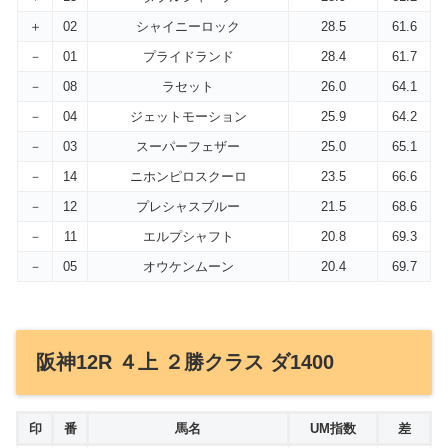
＋
02
シャイニーロック
28.5
61.6
－
01
プライドランド
28.4
61.7
－
08
ラセット
26.0
64.1
－
04
ジェットモーション
25.9
64.2
－
03
スーパーフェザー
25.0
65.1
－
14
ニホンピロスクーロ
23.5
66.6
－
12
プレシャスブルー
21.5
68.6
－
11
エルプシャフト
20.8
69.3
－
05
オウケンムーン
20.4
69.7
阪神12R ４上 ２勝クラス ダ1400
印
番
馬名
UM指数
差