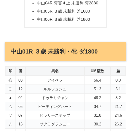
中山04R 障害４上 未勝利 障2880
中山05R ３歳 未勝利 芝1600
中山06R ３歳 未勝利 芝1800
中山01R ３歳 未勝利・牝 ダ1800
印
番
馬名
UM指数
差
◎
03
アイベラ
56.4
0.0
〇
12
ルルシュシュ
51.3
5.1
▲
02
ドゥラミチャン
48.2
8.2
△
05
ビーティングハート
34.7
21.7
▽
07
ヒラリーステップ
31.8
24.6
☆
13
サクラグラシュー
30.2
26.2