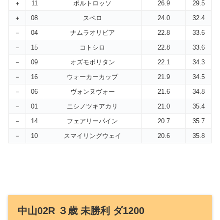
＋
11
ポルトロッソ
26.9
29.5
＋
08
スペロ
24.0
32.4
－
04
ナムラオリビア
22.8
33.6
－
15
コトシロ
22.8
33.6
－
09
オズモポリタン
22.1
34.3
－
16
ウォーカーカップ
21.9
34.5
－
06
ヴォンヌヴォー
21.6
34.8
－
01
ニシノツキアカリ
21.0
35.4
－
14
フェアリーパイン
20.7
35.7
－
10
スマイリングウェイ
20.6
35.8
中山02R ３歳 未勝利 ダ1200