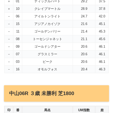
＋
01
ティックルハート
29.2
37.5
＋
10
クレイプマートル
28.9
37.8
－
06
アイルトンライト
24.7
42.0
－
15
アジアノカイゾク
21.6
45.1
－
11
ゴールデンパリー
21.4
45.3
－
08
トーセンジャネット
21.1
45.6
－
09
ゴールドシアター
20.6
46.1
－
07
グラスミラー
20.6
46.1
－
03
ピーク
20.6
46.1
－
16
オモルフォス
20.4
46.3
中山06R ３歳 未勝利 芝1800
印
番
馬名
UM指数
差