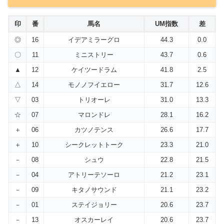
印
番
馬名
UM指数
差
◎
16
イデアミラーグロ
44.3
0.0
〇
11
ミニストリー
43.7
0.6
▲
12
ケイツードラム
41.8
2.5
△
14
モノノフイエロー
31.7
12.6
▽
03
トリオーレ
31.0
13.3
☆
07
マロンドレ
28.1
16.2
＋
06
カツノテンス
26.6
17.7
＋
10
シークレットトーク
23.3
21.0
－
08
シュウ
22.8
21.5
－
04
アトリーテソーロ
21.2
23.1
－
09
キタノサウンド
21.1
23.2
－
01
ステイジョリー
20.6
23.7
－
13
オスカーレイ
20.6
23.7