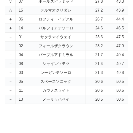
▽
07
ボールズピラミッド
27.8
43.3
☆
15
デルマオクリダシ
27.2
43.9
＋
06
ロフティーイデアル
26.7
44.4
＋
14
バルフォアテソーロ
24.6
46.5
－
01
サクラマイウェイ
23.6
47.5
－
02
フィールザクラウン
23.2
47.9
－
04
パープルアドミラル
21.7
49.4
－
08
シャインソテツ
21.4
49.7
－
03
レーガンテソーロ
21.3
49.8
－
05
スペースソニック
20.6
50.5
－
11
カウノスライト
20.6
50.5
－
13
メーリッハベイ
20.5
50.6