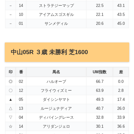
－
14
ストラテジーマップ
22.5
43.1
－
10
アイアムスゴスギル
22.1
43.5
－
01
サンメディル
20.6
45.0
中山05R ３歳 未勝利 芝1600
印
番
馬名
UM指数
差
◎
02
ハルオーブ
66.7
0.0
〇
12
フライウィズミー
63.9
2.8
▲
05
ダイシンヤマト
49.3
17.4
△
13
ルージュナディア
40.7
26.0
▽
04
ディバイングレース
32.8
33.9
☆
14
アリダンジェロ
30.1
36.6