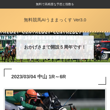
無料で高精度な予想と指数を
無料競馬AIうままっくす Ver3.0
おかげさまで開設５周年です！
2023/03/04 中山 1R～6R
中山