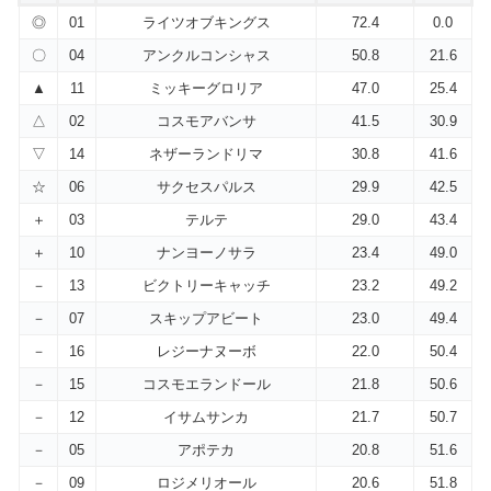
◎
01
ライツオブキングス
72.4
0.0
〇
04
アンクルコンシャス
50.8
21.6
▲
11
ミッキーグロリア
47.0
25.4
△
02
コスモアバンサ
41.5
30.9
▽
14
ネザーランドリマ
30.8
41.6
☆
06
サクセスパルス
29.9
42.5
＋
03
テルテ
29.0
43.4
＋
10
ナンヨーノサラ
23.4
49.0
－
13
ビクトリーキャッチ
23.2
49.2
－
07
スキップアビート
23.0
49.4
－
16
レジーナヌーボ
22.0
50.4
－
15
コスモエランドール
21.8
50.6
－
12
イサムサンカ
21.7
50.7
－
05
アポテカ
20.8
51.6
－
09
ロジメリオール
20.6
51.8