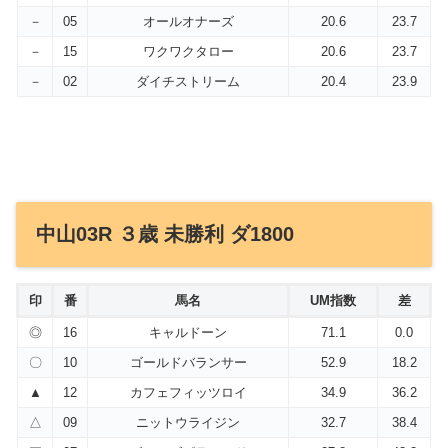
－
05
オールオナーズ
20.6
23.7
－
15
ワクワクタロー
20.6
23.7
－
02
ダイチストリーム
20.4
23.9
中山03R ３歳 未勝利 ダ1800
印
番
馬名
UM指数
差
◎
16
キャルドーン
71.1
0.0
〇
10
ゴールドバランサー
52.9
18.2
▲
12
カフェフィッツロイ
34.9
36.2
△
09
ニットウライジン
32.7
38.4