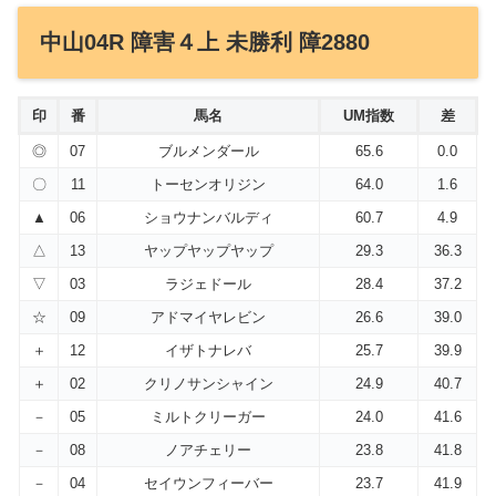
中山04R 障害４上 未勝利 障2880
印
番
馬名
UM指数
差
◎
07
ブルメンダール
65.6
0.0
〇
11
トーセンオリジン
64.0
1.6
▲
06
ショウナンバルディ
60.7
4.9
△
13
ヤップヤップヤップ
29.3
36.3
▽
03
ラジェドール
28.4
37.2
☆
09
アドマイヤレビン
26.6
39.0
＋
12
イザトナレバ
25.7
39.9
＋
02
クリノサンシャイン
24.9
40.7
－
05
ミルトクリーガー
24.0
41.6
－
08
ノアチェリー
23.8
41.8
－
04
セイウンフィーバー
23.7
41.9