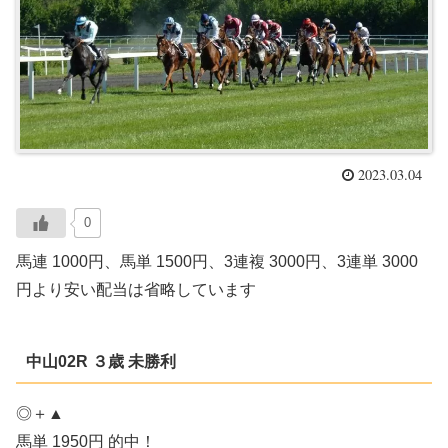
2023.03.04
0
馬連 1000円、馬単 1500円、3連複 3000円、3連単 3000
円より安い配当は省略しています
中山02R ３歳 未勝利
◎＋▲
馬単 1950円 的中！