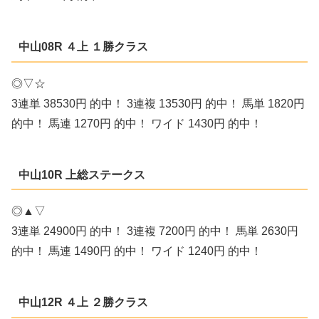
中山08R ４上 １勝クラス
◎▽☆
3連単 38530円 的中！ 3連複 13530円 的中！ 馬単 1820円
的中！ 馬連 1270円 的中！ ワイド 1430円 的中！
中山10R 上総ステークス
◎▲▽
3連単 24900円 的中！ 3連複 7200円 的中！ 馬単 2630円
的中！ 馬連 1490円 的中！ ワイド 1240円 的中！
中山12R ４上 ２勝クラス