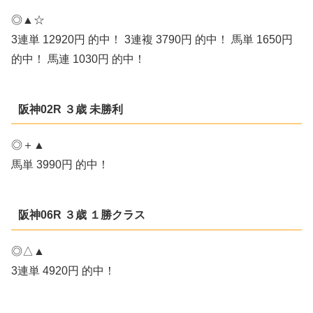
◎▲☆
3連単 12920円 的中！ 3連複 3790円 的中！ 馬単 1650円
的中！ 馬連 1030円 的中！
阪神02R ３歳 未勝利
◎＋▲
馬単 3990円 的中！
阪神06R ３歳 １勝クラス
◎△▲
3連単 4920円 的中！