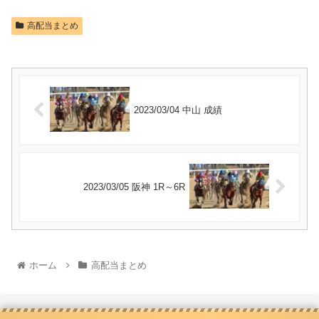
高配当まとめ
2023/03/04 中山 成績
2023/03/05 阪神 1R～6R
ホーム
高配当まとめ