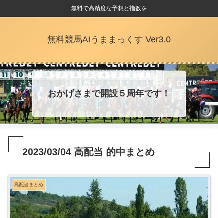
無料で高精度な予想と指数を
無料競馬AIうままっくす Ver3.0
おかげさまで開設５周年です！
2023/03/04 高配当 的中まとめ
高配当まとめ