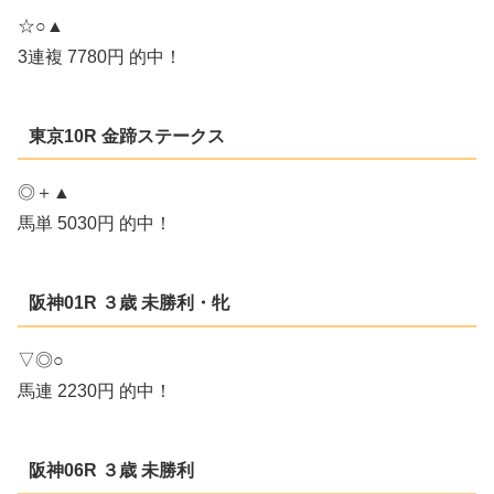
☆○▲
3連複 7780円 的中！
東京10R 金蹄ステークス
◎＋▲
馬単 5030円 的中！
阪神01R ３歳 未勝利・牝
▽◎○
馬連 2230円 的中！
阪神06R ３歳 未勝利