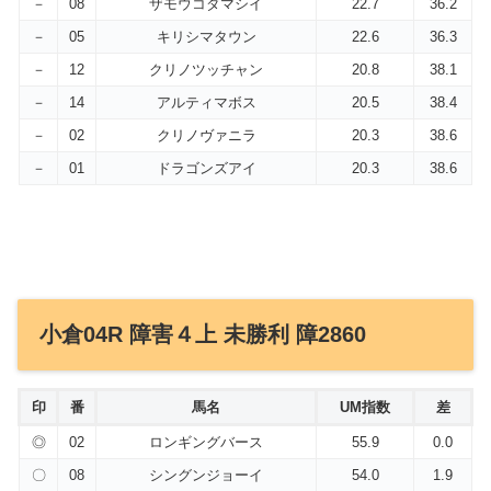
－
08
ザモウコダマシイ
22.7
36.2
－
05
キリシマタウン
22.6
36.3
－
12
クリノツッチャン
20.8
38.1
－
14
アルティマボス
20.5
38.4
－
02
クリノヴァニラ
20.3
38.6
－
01
ドラゴンズアイ
20.3
38.6
小倉04R 障害４上 未勝利 障2860
印
番
馬名
UM指数
差
◎
02
ロンギングバース
55.9
0.0
〇
08
シングンジョーイ
54.0
1.9