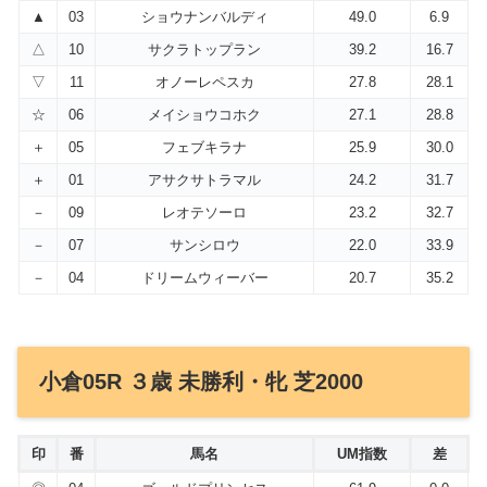
▲
03
ショウナンバルディ
49.0
6.9
△
10
サクラトップラン
39.2
16.7
▽
11
オノーレペスカ
27.8
28.1
☆
06
メイショウコホク
27.1
28.8
＋
05
フェブキラナ
25.9
30.0
＋
01
アサクサトラマル
24.2
31.7
－
09
レオテソーロ
23.2
32.7
－
07
サンシロウ
22.0
33.9
－
04
ドリームウィーバー
20.7
35.2
小倉05R ３歳 未勝利・牝 芝2000
印
番
馬名
UM指数
差