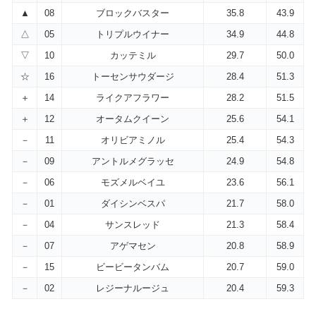
▲
08
ブロックバスター
35.8
43.9
△
05
トリプルウイナー
34.9
44.8
▽
10
カッテミル
29.7
50.0
☆
16
トーセンサウダージ
28.4
51.3
＋
14
ライクアフラワー
28.2
51.5
＋
12
オータムクイーン
25.6
54.1
－
11
オリビアミノル
25.4
54.3
－
09
アントルメグラッセ
24.9
54.8
－
06
モズメルベイユ
23.6
56.1
－
01
ダイシンベスパ
21.7
58.0
－
04
サンスレッド
21.3
58.4
－
07
アゲマセン
20.8
58.9
－
15
ビービータンバム
20.7
59.0
－
02
レジーナルージュ
20.4
59.3