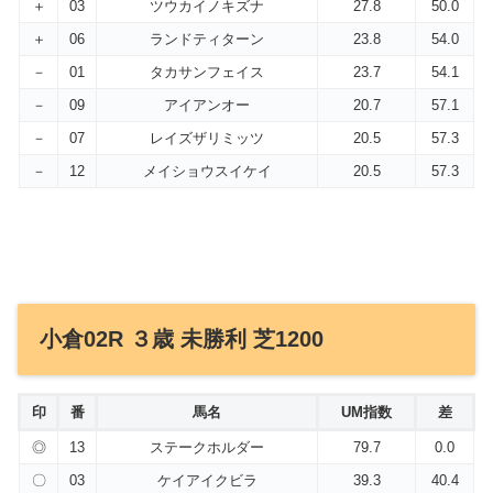
＋
03
ツウカイノキズナ
27.8
50.0
＋
06
ランドティターン
23.8
54.0
－
01
タカサンフェイス
23.7
54.1
－
09
アイアンオー
20.7
57.1
－
07
レイズザリミッツ
20.5
57.3
－
12
メイショウスイケイ
20.5
57.3
小倉02R ３歳 未勝利 芝1200
印
番
馬名
UM指数
差
◎
13
ステークホルダー
79.7
0.0
〇
03
ケイアイクビラ
39.3
40.4