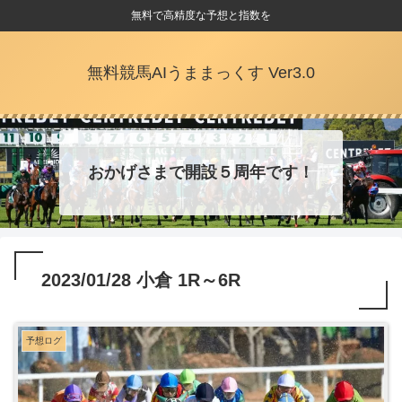
無料で高精度な予想と指数を
無料競馬AIうままっくす Ver3.0
おかげさまで開設５周年です！
2023/01/28 小倉 1R～6R
予想ログ