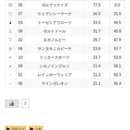
◎
05
ガルヴァナイズ
77.5
0.0
〇
07
ケイデンシーマーク
56.5
21.0
▲
03
トーセンアウローラ
33.0
44.5
△
08
ポルトドール
31.7
45.8
▽
02
タガノルビー
29.7
47.8
☆
04
サンタモニカビーチ
23.8
53.7
＋
10
リッタースポーツ
23.7
53.8
＋
09
シホノインプルソ
21.4
56.1
－
01
レインボーウォリア
21.2
56.3
－
06
ウインガレオン
21.1
56.4
0
予想ログ
小倉