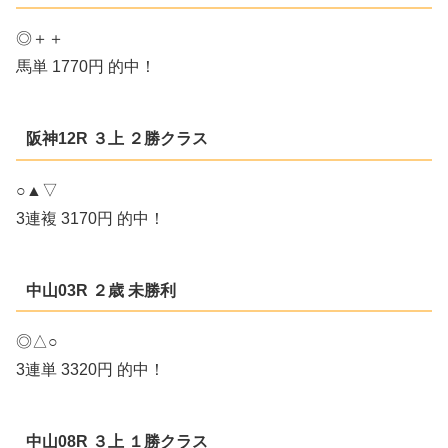
◎＋＋
馬単 1770円 的中！
阪神12R ３上 ２勝クラス
○▲▽
3連複 3170円 的中！
中山03R ２歳 未勝利
◎△○
3連単 3320円 的中！
中山08R ３上 １勝クラス