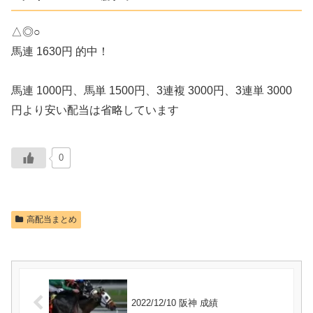
△◎○
馬連 1630円 的中！
馬連 1000円、馬単 1500円、3連複 3000円、3連単 3000
円より安い配当は省略しています
0
高配当まとめ
2022/12/10 阪神 成績