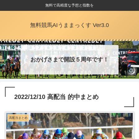
無料で高精度な予想と指数を
無料競馬AIうままっくす Ver3.0
おかげさまで開設５周年です！
2022/12/10 高配当 的中まとめ
高配当まとめ