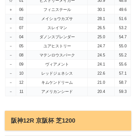
☆
01
ヒストリーメイカー
30.9
48.8
＋
06
フィニステール
30.1
49.6
＋
02
メイショウカズサ
28.1
51.6
－
07
スレイマン
26.5
53.2
－
04
ダノンスプレンダー
25.0
54.7
－
05
ユアヒストリー
24.7
55.0
－
08
マテンロウスパーク
24.5
55.2
－
09
ヴィアメント
24.1
55.6
－
10
レッドジェネシス
22.6
57.1
－
12
キムケンドリーム
21.0
58.7
－
11
アメリカンシード
20.4
59.3
阪神12R 京阪杯 芝1200