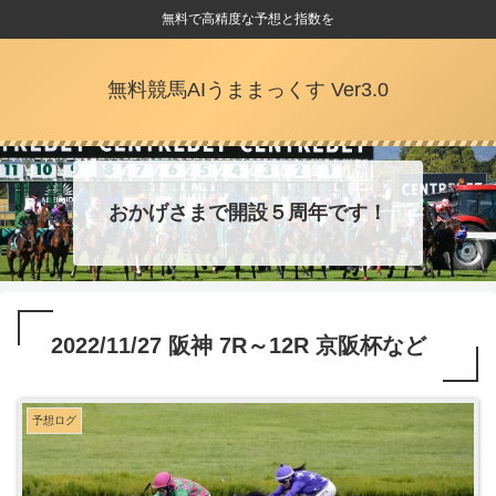
無料で高精度な予想と指数を
無料競馬AIうままっくす Ver3.0
おかげさまで開設５周年です！
2022/11/27 阪神 7R～12R 京阪杯など
予想ログ