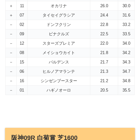
＋
11
オカリナ
26.0
30.0
＋
07
タイセイグラシア
24.4
31.6
－
02
ドンフクリン
22.8
33.2
－
09
ピナクルズ
22.5
33.5
－
12
スターズプレミア
22.0
34.0
－
08
メイショウカイト
21.8
34.2
－
15
パルデンス
21.7
34.3
－
06
ヒルノアマランテ
21.3
34.7
－
16
シンゼンブースター
21.2
34.8
－
01
ハギノオーロ
20.5
35.5
阪神09R 白菊賞 芝1600