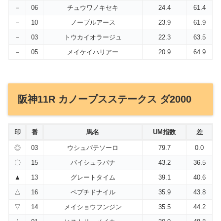
－
06
チュウワノキセキ
24.4
61.4
－
10
ノーブルアース
23.9
61.9
－
03
トウカイオラージュ
22.3
63.5
－
05
メイケイハリアー
20.9
64.9
阪神11R カノープスステークス ダ2000
印
番
馬名
UM指数
差
◎
03
ウシュバテソーロ
79.7
0.0
〇
15
バイシュラバナ
43.2
36.5
▲
13
グレートタイム
39.1
40.6
△
16
ペプチドナイル
35.9
43.8
▽
14
メイショウフンジン
35.5
44.2