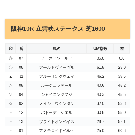
阪神10R 立雲峡ステークス 芝1600
印
番
馬名
UM指数
差
◎
07
ノースザワールド
85.8
0.0
〇
08
アールドヴィーヴル
61.9
23.9
▲
11
アルーリングウェイ
46.2
39.6
△
09
ルージュラテール
40.6
45.2
▽
04
シャイニングフジ
40.3
45.5
☆
02
メイショウシンタケ
32.0
53.8
＋
12
バトーデュシエル
30.8
55.0
＋
13
ブライトオンベイス
28.7
57.1
－
01
アステロイドベルト
25.0
60.8