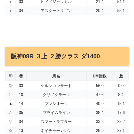
＋
03
ヒメノジャッカル
21.4
54.1
＋
04
アスタートリゴン
20.4
55.1
阪神08R ３上 ２勝クラス ダ1400
印
番
馬名
UM指数
差
◎
03
ケルンコンサート
56.0
0.0
〇
10
クリノクラール
47.6
8.4
▲
14
プレシオーソ
40.9
15.1
△
05
プライムライン
38.4
17.6
▽
04
スマートラプター
33.8
22.2
☆
13
ネイチャーカレン
28.9
27.1