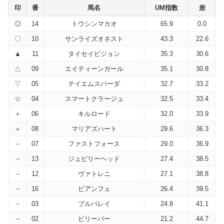
印
番
馬名
UM指数
差
◎
14
トウシンマカオ
65.9
0.0
〇
10
サンライズオネスト
43.3
22.6
▲
11
タイセイビジョン
35.3
30.6
△
09
エイティーンガール
35.1
30.8
▽
05
テイエムスパーダ
32.7
33.2
☆
04
スマートクラージュ
32.5
33.4
＋
06
キルロード
32.0
33.9
＋
08
マリアズハート
29.6
36.3
－
07
ファストフォース
29.0
36.9
－
13
ジュビリーヘッド
27.4
38.5
－
12
ヴァトレニ
27.1
38.8
－
16
ビアンフェ
26.4
39.5
－
03
プルパレイ
24.8
41.1
－
02
ビリーバー
21.2
44.7