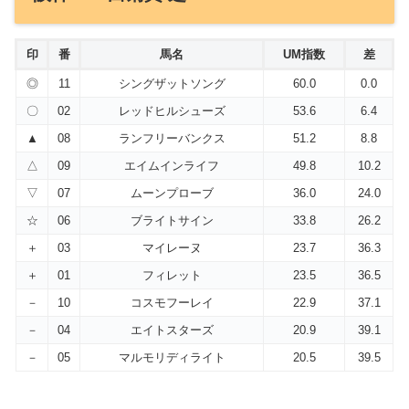
印
番
馬名
UM指数
差
◎
11
シングザットソング
60.0
0.0
〇
02
レッドヒルシューズ
53.6
6.4
▲
08
ランフリーバンクス
51.2
8.8
△
09
エイムインライフ
49.8
10.2
▽
07
ムーンプローブ
36.0
24.0
☆
06
ブライトサイン
33.8
26.2
＋
03
マイレーヌ
23.7
36.3
＋
01
フィレット
23.5
36.5
－
10
コスモフーレイ
22.9
37.1
－
04
エイトスターズ
20.9
39.1
－
05
マルモリディライト
20.5
39.5