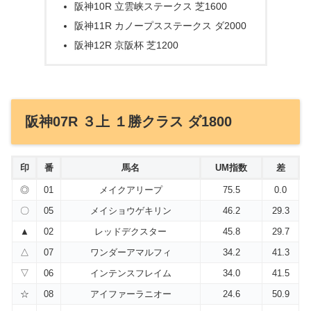
阪神10R 立雲峡ステークス 芝1600
阪神11R カノープスステークス ダ2000
阪神12R 京阪杯 芝1200
阪神07R ３上 １勝クラス ダ1800
印
番
馬名
UM指数
差
◎
01
メイクアリープ
75.5
0.0
〇
05
メイショウゲキリン
46.2
29.3
▲
02
レッドデクスター
45.8
29.7
△
07
ワンダーアマルフィ
34.2
41.3
▽
06
インテンスフレイム
34.0
41.5
☆
08
アイファーラニオー
24.6
50.9