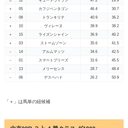
☆
12
キュートヴィラン
47.2
29.9
＋
05
カフジペンタゴン
46.4
30.7
＋
08
トランキリテ
40.9
36.2
＋
10
ヴィレーヌ
38.9
38.2
＋
15
ライズンシャイン
36.9
40.2
＋
03
ストームゾーン
35.6
41.5
－
14
アルムマッツ
34.6
42.5
－
01
スマートブリーズ
31.6
45.5
－
13
メリーセンス
28.7
48.4
－
06
デスペハド
26.2
50.9
「＋」は馬単の紐候補