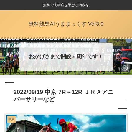
無料で高精度な予想と指数を
無料競馬AIうままっくす Ver3.0
おかげさまで開設５周年です！
2022/09/19 中京 7R～12R ＪＲＡアニ
バーサリーなど
中京