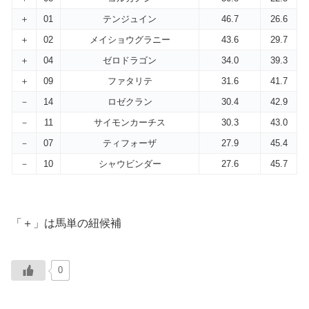
＋
01
テンジュイン
46.7
26.6
＋
02
メイショウグラニー
43.6
29.7
＋
04
ゼロドラゴン
34.0
39.3
＋
09
ファタリテ
31.6
41.7
－
14
ロゼクラン
30.4
42.9
－
11
サイモンカーチス
30.3
43.0
－
07
ティフォーザ
27.9
45.4
－
10
シャウビンダー
27.6
45.7
「＋」は馬単の紐候補
0