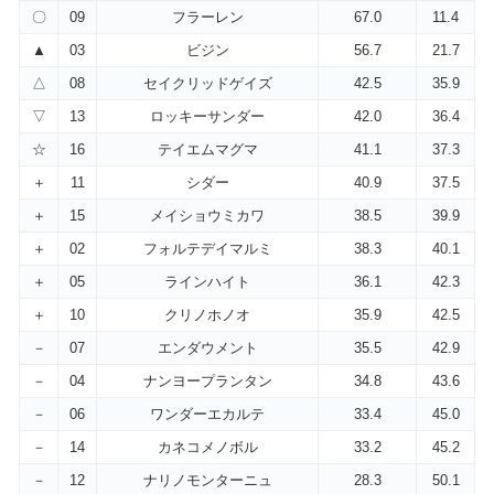
〇
09
フラーレン
67.0
11.4
▲
03
ビジン
56.7
21.7
△
08
セイクリッドゲイズ
42.5
35.9
▽
13
ロッキーサンダー
42.0
36.4
☆
16
テイエムマグマ
41.1
37.3
＋
11
シダー
40.9
37.5
＋
15
メイショウミカワ
38.5
39.9
＋
02
フォルテデイマルミ
38.3
40.1
＋
05
ラインハイト
36.1
42.3
＋
10
クリノホノオ
35.9
42.5
－
07
エンダウメント
35.5
42.9
－
04
ナンヨープランタン
34.8
43.6
－
06
ワンダーエカルテ
33.4
45.0
－
14
カネコメノボル
33.2
45.2
－
12
ナリノモンターニュ
28.3
50.1