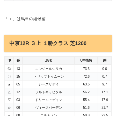
「＋」は馬単の紐候補
中京12R ３上 １勝クラス 芝1200
印
番
馬名
UM指数
差
◎
13
エンジェルシリカ
73.3
0.0
〇
15
トリップトゥムーン
72.6
0.7
▲
05
シーズザデイ
63.6
9.7
△
12
ソルトキャピタル
56.2
17.1
▽
03
ドリームアゲイン
55.4
17.9
☆
06
ヴィースバーデン
51.6
21.7
＋
08
コルカノン
50.8
22.5