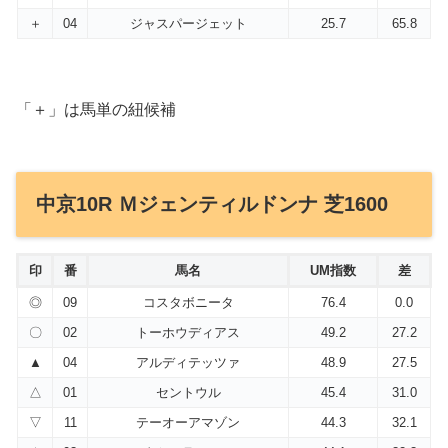
＋
04
ジャスパージェット
25.7
65.8
「＋」は馬単の紐候補
中京10R Ｍジェンティルドンナ 芝1600
印
番
馬名
UM指数
差
◎
09
コスタボニータ
76.4
0.0
〇
02
トーホウディアス
49.2
27.2
▲
04
アルディテッツァ
48.9
27.5
△
01
セントウル
45.4
31.0
▽
11
テーオーアマゾン
44.3
32.1