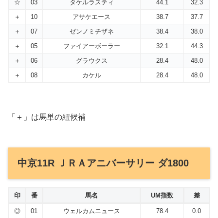
☆
03
タケルラスティ
44.1
32.3
＋
10
アサケエース
38.7
37.7
＋
07
ゼンノミチザネ
38.4
38.0
＋
05
ファイアーボーラー
32.1
44.3
＋
06
グラウクス
28.4
48.0
＋
08
カケル
28.4
48.0
「＋」は馬単の紐候補
中京11R ＪＲＡアニバーサリー ダ1800
印
番
馬名
UM指数
差
◎
01
ウェルカムニュース
78.4
0.0