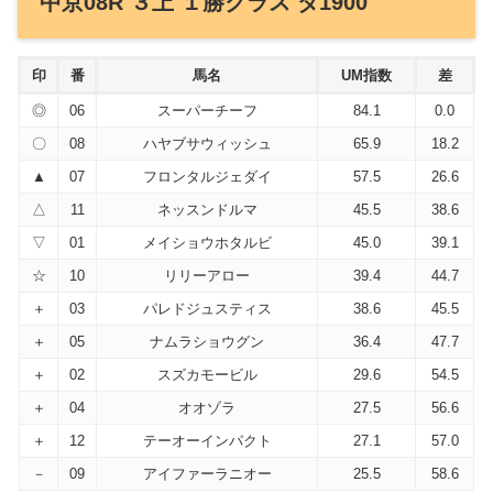
中京08R ３上 １勝クラス ダ1900
印
番
馬名
UM指数
差
◎
06
スーパーチーフ
84.1
0.0
〇
08
ハヤブサウィッシュ
65.9
18.2
▲
07
フロンタルジェダイ
57.5
26.6
△
11
ネッスンドルマ
45.5
38.6
▽
01
メイショウホタルビ
45.0
39.1
☆
10
リリーアロー
39.4
44.7
＋
03
パレドジュスティス
38.6
45.5
＋
05
ナムラショウグン
36.4
47.7
＋
02
スズカモービル
29.6
54.5
＋
04
オオゾラ
27.5
56.6
＋
12
テーオーインパクト
27.1
57.0
－
09
アイファーラニオー
25.5
58.6