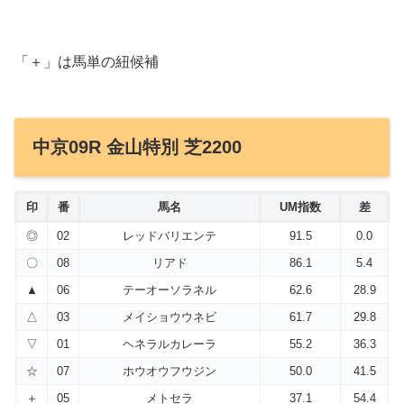
「＋」は馬単の紐候補
中京09R 金山特別 芝2200
印
番
馬名
UM指数
差
◎
02
レッドバリエンテ
91.5
0.0
〇
08
リアド
86.1
5.4
▲
06
テーオーソラネル
62.6
28.9
△
03
メイショウウネビ
61.7
29.8
▽
01
ヘネラルカレーラ
55.2
36.3
☆
07
ホウオウフウジン
50.0
41.5
＋
05
メトセラ
37.1
54.4