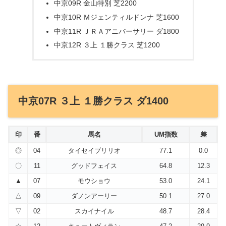
中京09R 金山特別 芝2200
中京10R Ｍジェンティルドンナ 芝1600
中京11R ＪＲＡアニバーサリー ダ1800
中京12R ３上 １勝クラス 芝1200
中京07R ３上 １勝クラス ダ1400
印
番
馬名
UM指数
差
◎
04
タイセイブリリオ
77.1
0.0
〇
11
グッドフェイス
64.8
12.3
▲
07
モウショウ
53.0
24.1
△
09
ダノンアーリー
50.1
27.0
▽
02
スカイナイル
48.7
28.4