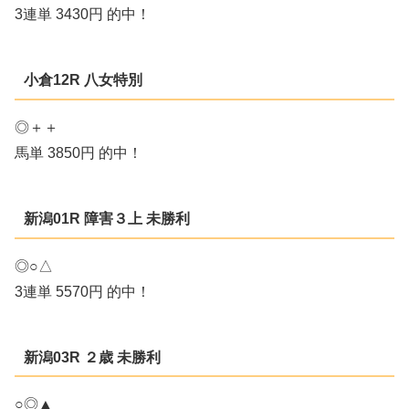
3連単 3430円 的中！
小倉12R 八女特別
◎＋＋
馬単 3850円 的中！
新潟01R 障害３上 未勝利
◎○△
3連単 5570円 的中！
新潟03R ２歳 未勝利
○◎▲