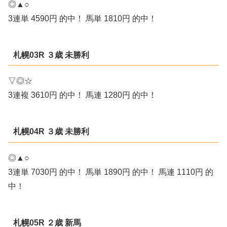
◎▲○
3連単 4590円 的中！ 馬単 1810円 的中！
札幌03R ３歳 未勝利
▽◎☆
3連複 3610円 的中！ 馬連 1280円 的中！
札幌04R ３歳 未勝利
◎▲○
3連単 7030円 的中！ 馬単 1890円 的中！ 馬連 1110円 的
中！
札幌05R ２歳 新馬