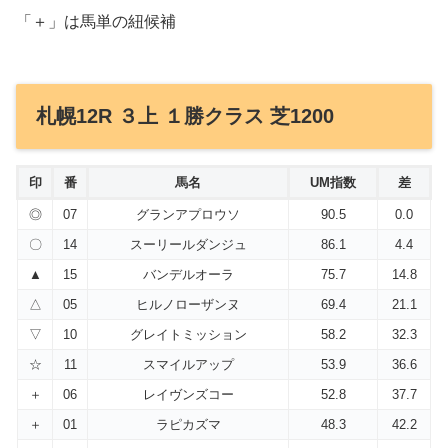
「＋」は馬単の紐候補
札幌12R ３上 １勝クラス 芝1200
印
番
馬名
UM指数
差
◎
07
グランアプロウソ
90.5
0.0
〇
14
スーリールダンジュ
86.1
4.4
▲
15
バンデルオーラ
75.7
14.8
△
05
ヒルノローザンヌ
69.4
21.1
▽
10
グレイトミッション
58.2
32.3
☆
11
スマイルアップ
53.9
36.6
＋
06
レイヴンズコー
52.8
37.7
＋
01
ラピカズマ
48.3
42.2