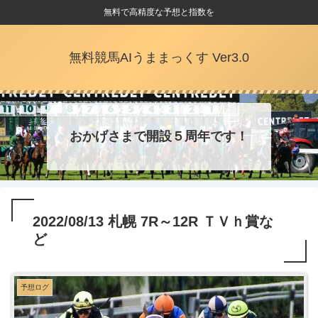
無料で高精度な予想と指数を
無料競馬AIうままっくす Ver3.0
おかげさまで開設５周年です！
2022/08/13 札幌 7R～12R ＴＶｈ賞な
ど
予想ログ