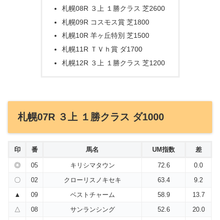
札幌08R ３上 １勝クラス 芝2600
札幌09R コスモス賞 芝1800
札幌10R 羊ヶ丘特別 芝1500
札幌11R ＴＶｈ賞 ダ1700
札幌12R ３上 １勝クラス 芝1200
札幌07R ３上 １勝クラス ダ1000
印
番
馬名
UM指数
差
◎
05
キリシマタウン
72.6
0.0
〇
02
クローリスノキセキ
63.4
9.2
▲
09
ベストチャーム
58.9
13.7
△
08
サンランシング
52.6
20.0