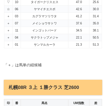
▽
10
タイガークリスエス
47.0
25.6
☆
06
ヤマイチエスポ
42.6
30.0
＋
03
カグラマツリウタ
41.2
31.4
＋
07
メイショウサトワ
37.6
35.0
＋
11
インゴットバード
34.5
38.1
＋
04
サクラトップメジャ
22.1
50.5
＋
01
サンマルカーラ
21.3
51.3
「＋」は馬単の紐候補
札幌08R ３上 １勝クラス 芝2600
印
番
馬名
UM指数
差