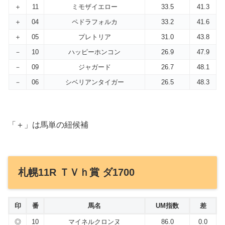
＋
11
ミモザイエロー
33.5
41.3
＋
04
ペドラフォルカ
33.2
41.6
＋
05
プレトリア
31.0
43.8
－
10
ハッピーホンコン
26.9
47.9
－
09
ジャガード
26.7
48.1
－
06
シベリアンタイガー
26.5
48.3
「＋」は馬単の紐候補
札幌11R ＴＶｈ賞 ダ1700
印
番
馬名
UM指数
差
◎
10
マイネルクロンヌ
86.0
0.0