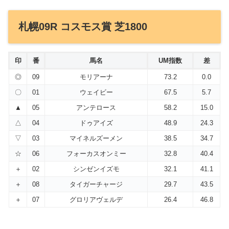
札幌09R コスモス賞 芝1800
印
番
馬名
UM指数
差
◎
09
モリアーナ
73.2
0.0
〇
01
ウェイビー
67.5
5.7
▲
05
アンテロース
58.2
15.0
△
04
ドゥアイズ
48.9
24.3
▽
03
マイネルズーメン
38.5
34.7
☆
06
フォーカスオンミー
32.8
40.4
＋
02
シンゼンイズモ
32.1
41.1
＋
08
タイガーチャージ
29.7
43.5
＋
07
グロリアヴェルデ
26.4
46.8