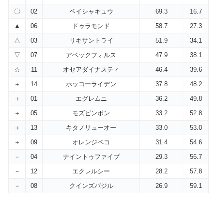
〇
02
ペイシャキュウ
69.3
16.7
▲
06
ドゥラモンド
58.7
27.3
△
03
リキサントライ
51.9
34.1
▽
07
アベックフォルス
47.9
38.1
☆
11
オセアダイナスティ
46.4
39.6
＋
14
ホッコーライデン
37.8
48.2
＋
01
エグレムニ
36.2
49.8
＋
05
モズピンポン
33.2
52.8
＋
13
キタノリューオー
33.0
53.0
＋
09
オレンジペコ
31.4
54.6
－
04
ナイントゥファイブ
29.3
56.7
－
12
エクレルシー
28.2
57.8
－
08
クインズバジル
26.9
59.1