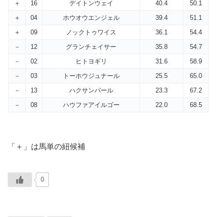
＋
16
デイトンウェイ
40.4
50.1
＋
04
ホウオウエンジェル
39.4
51.1
＋
09
ノックトゥワイス
36.1
54.4
－
12
グランチェイサー
35.8
54.7
－
02
ヒトヨギリ
31.6
58.9
－
03
トーホウジュナール
25.5
65.0
－
13
ハクサンパール
23.3
67.2
－
08
ハウファアイルゴー
22.0
68.5
「＋」は馬単の紐候補
0