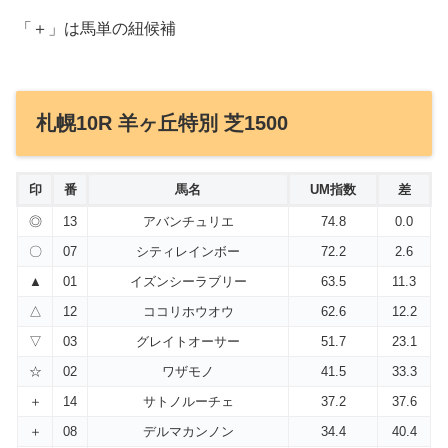
「＋」は馬単の紐候補
札幌10R 羊ヶ丘特別 芝1500
印
番
馬名
UM指数
差
◎
13
アバンチュリエ
74.8
0.0
〇
07
シティレインボー
72.2
2.6
▲
01
イズンシーラブリー
63.5
11.3
△
12
ココリホウオウ
62.6
12.2
▽
03
グレイトオーサー
51.7
23.1
☆
02
ワザモノ
41.5
33.3
＋
14
サトノルーチェ
37.2
37.6
＋
08
デルマカンノン
34.4
40.4