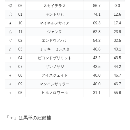
◎
06
スカイテラス
86.7
0.0
〇
01
キントリヒ
74.1
12.6
▲
10
マイネルメサイア
69.3
17.4
△
11
ジェンヌ
62.8
23.9
▽
02
エンドウノハナ
54.2
32.5
☆
03
ミッキーセレスタ
46.6
40.1
＋
04
ビヨンドザリミット
43.2
43.5
＋
07
ギンノサジ
42.5
44.2
＋
08
アイスジェイド
40.0
46.7
＋
09
マンインザミラー
40.0
46.7
＋
05
ヒルノロワール
31.1
55.6
「＋」は馬単の紐候補