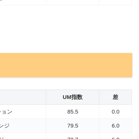
UM指数
差
ション
85.5
0.0
ンジ
79.5
6.0