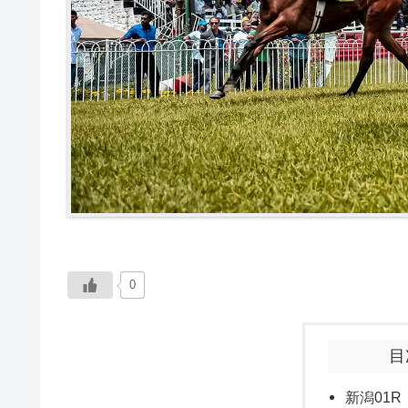
0
目
新潟01R 