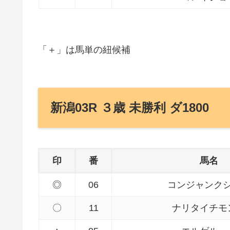
「＋」は馬単の紐候補
新潟03R ３歳 未勝利 ダ1800
印
番
馬名
◎
06
コンジャンク
〇
11
ナリタイチモ