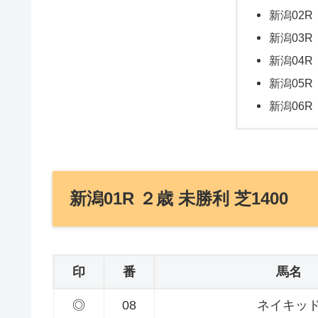
新潟02R 
新潟03R 
新潟04R 
新潟05R 
新潟06R 
新潟01R ２歳 未勝利 芝1400
印
番
馬名
◎
08
ネイキッ