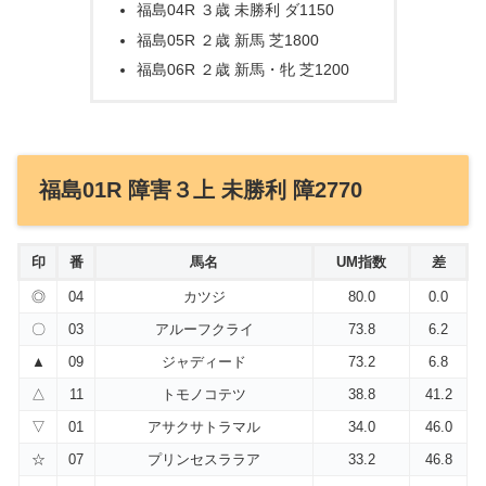
福島04R ３歳 未勝利 ダ1150
福島05R ２歳 新馬 芝1800
福島06R ２歳 新馬・牝 芝1200
福島01R 障害３上 未勝利 障2770
印
番
馬名
UM指数
差
◎
04
カツジ
80.0
0.0
〇
03
アルーフクライ
73.8
6.2
▲
09
ジャディード
73.2
6.8
△
11
トモノコテツ
38.8
41.2
▽
01
アサクサトラマル
34.0
46.0
☆
07
プリンセスララア
33.2
46.8