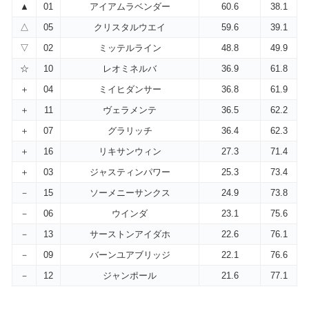
▲
01
アイアムラベンダー
60.6
38.1
△
05
クリスタルウエイ
59.6
39.1
▽
02
ミッテルライン
48.8
49.9
☆
10
レオミネルバ
36.9
61.8
＋
04
ミイヒダンサー
36.8
61.9
＋
11
ヴェラメンテ
36.5
62.2
＋
07
グラリッチ
36.4
62.3
＋
16
リキサンウィン
27.3
71.4
＋
03
ジャスティンパワー
25.3
73.4
－
15
ソーメニーサンクス
24.9
73.8
－
06
ウインダ
23.1
75.6
－
13
サーストンアイダホ
22.6
76.1
－
09
バーンユアブリッジ
22.1
76.6
－
12
ジャンポール
21.6
77.1