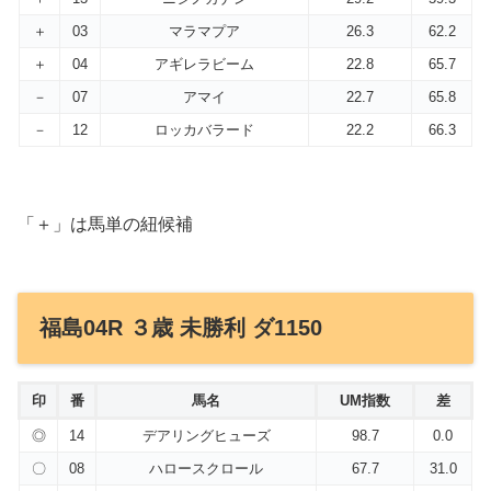
＋
03
マラマプア
26.3
62.2
＋
04
アギレラビーム
22.8
65.7
－
07
アマイ
22.7
65.8
－
12
ロッカバラード
22.2
66.3
「＋」は馬単の紐候補
福島04R ３歳 未勝利 ダ1150
印
番
馬名
UM指数
差
◎
14
デアリングヒューズ
98.7
0.0
〇
08
ハロースクロール
67.7
31.0