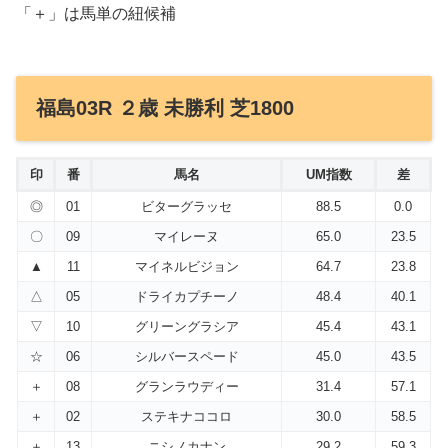
「＋」は馬単の紐候補
福島03R ２歳 未勝利 芝1800
印
番
馬名
UM指数
差
◎
01
ビターグラッセ
88.5
0.0
〇
09
マイレーヌ
65.0
23.5
▲
11
マイネルビジョン
64.7
23.8
△
05
ドライカプチーノ
48.4
40.1
▽
10
グリーングラシア
45.4
43.1
☆
06
シルバースペード
45.0
43.5
＋
08
グランラウディー
31.4
57.1
＋
02
ステキナココロ
30.0
58.5
＋
13
ニシノカナン
29.2
59.3