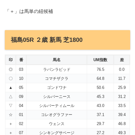
「＋」は馬単の紐候補
福島05R ２歳 新馬 芝1800
印
番
馬名
UM指数
差
◎
03
ラパンラピッド
76.5
0.0
〇
10
コマチザクラ
64.8
11.7
▲
05
ゴンドワナ
50.6
25.9
△
09
シルバーニース
45.3
31.2
▽
04
シルバーティムール
43.0
33.5
☆
01
コレオグラファー
37.1
39.4
＋
02
ウェンス
29.7
46.8
＋
07
シンキングサベージ
27.2
49.3