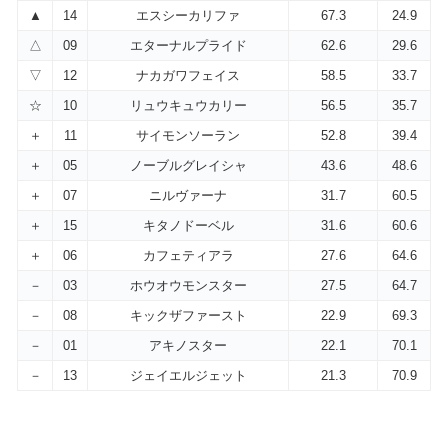
▲
14
エスシーカリファ
67.3
24.9
△
09
エターナルプライド
62.6
29.6
▽
12
ナカガワフェイス
58.5
33.7
☆
10
リュウキュウカリー
56.5
35.7
＋
11
サイモンソーラン
52.8
39.4
＋
05
ノーブルグレイシャ
43.6
48.6
＋
07
ニルヴァーナ
31.7
60.5
＋
15
キタノドーベル
31.6
60.6
＋
06
カフェティアラ
27.6
64.6
－
03
ホウオウモンスター
27.5
64.7
－
08
キックザファースト
22.9
69.3
－
01
アキノスター
22.1
70.1
－
13
ジェイエルジェット
21.3
70.9