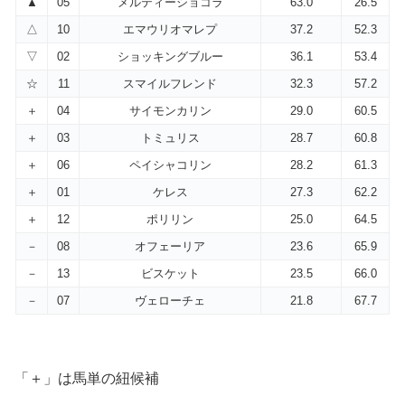
▲
05
メルティーショコラ
63.0
26.5
△
10
エマウリオマレプ
37.2
52.3
▽
02
ショッキングブルー
36.1
53.4
☆
11
スマイルフレンド
32.3
57.2
＋
04
サイモンカリン
29.0
60.5
＋
03
トミュリス
28.7
60.8
＋
06
ペイシャコリン
28.2
61.3
＋
01
ケレス
27.3
62.2
＋
12
ポリリン
25.0
64.5
－
08
オフェーリア
23.6
65.9
－
13
ビスケット
23.5
66.0
－
07
ヴェローチェ
21.8
67.7
「＋」は馬単の紐候補