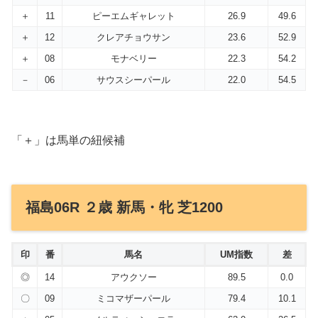
＋
11
ピーエムギャレット
26.9
49.6
＋
12
クレアチョウサン
23.6
52.9
＋
08
モナベリー
22.3
54.2
－
06
サウスシーパール
22.0
54.5
「＋」は馬単の紐候補
福島06R ２歳 新馬・牝 芝1200
印
番
馬名
UM指数
差
◎
14
アウクソー
89.5
0.0
〇
09
ミコマザーパール
79.4
10.1