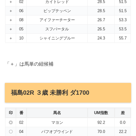
＋
02
カイトレッド
28.5
51.5
＋
06
ビップテッペン
28.5
51.5
＋
08
アイファーチーター
26.7
53.3
＋
05
スフバータル
26.5
53.5
＋
10
シャイニングブルー
24.3
55.7
「＋」は馬単の紐候補
福島02R ３歳 未勝利 ダ1700
印
番
馬名
UM指数
差
◎
02
マヨン
92.2
0.0
〇
04
パフオブウインド
70.0
22.2