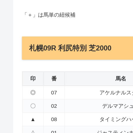
「＋」は馬単の紐候補
札幌09R 利尻特別 芝2000
印
番
馬名
◎
07
アケルナルス
〇
02
デルマアシ
▲
08
タイミングハ
△
01
ジャスティン