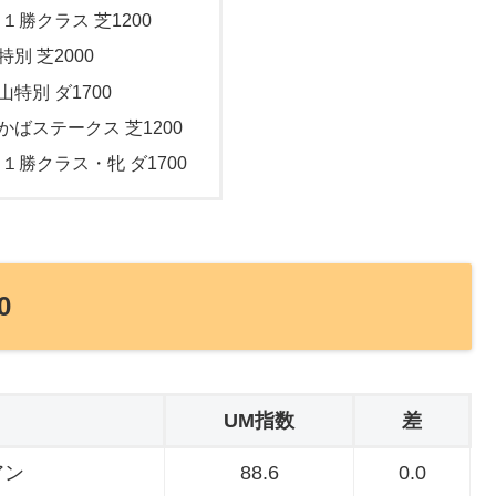
 １勝クラス 芝1200
特別 芝2000
山特別 ダ1700
らかばステークス 芝1200
 １勝クラス・牝 ダ1700
0
UM指数
差
アン
88.6
0.0