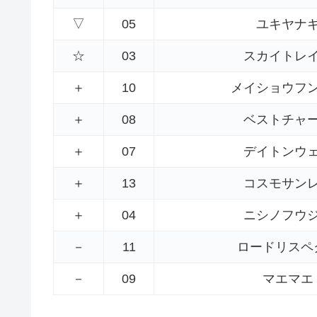
▽
05
ユキヤナ
☆
03
スカイトレ
＋
10
メイショウフ
＋
08
ベストチャ
＋
07
デイトンウ
＋
13
コスモサン
＋
04
ニシノフウ
－
11
ロードリスペ
－
09
マエマエ