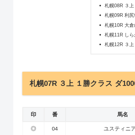
札幌08R ３上
札幌09R 利尻
札幌10R 大倉
札幌11R し
札幌12R ３上
札幌07R ３上 １勝クラス ダ100
印
番
馬名
◎
04
ユスティニ