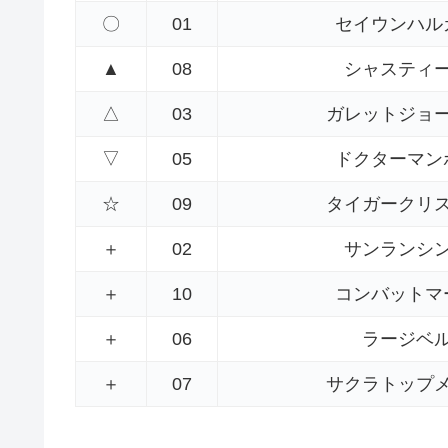
〇
01
セイウンハル
▲
08
シャスティ
△
03
ガレットジョ
▽
05
ドクターマン
☆
09
タイガークリ
＋
02
サンランシ
＋
10
コンバットマ
＋
06
ラージベ
＋
07
サクラトップ