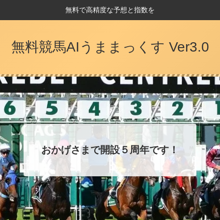
無料で高精度な予想と指数を
無料競馬AIうままっくす Ver3.0
おかげさまで開設５周年です！