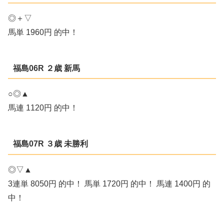
◎＋▽
馬単 1960円 的中！
福島06R ２歳 新馬
○◎▲
馬連 1120円 的中！
福島07R ３歳 未勝利
◎▽▲
3連単 8050円 的中！ 馬単 1720円 的中！ 馬連 1400円 的
中！