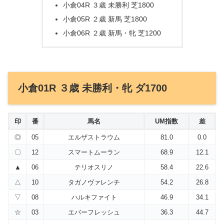
小倉04R ３歳 未勝利 芝1800
小倉05R ２歳 新馬 芝1800
小倉06R ２歳 新馬・牝 芝1200
小倉01R ３歳 未勝利・牝 ダ1700
印
番
馬名
UM指数
差
◎
05
エルザストラウム
81.0
0.0
〇
12
スマートムーラン
68.9
12.1
▲
06
テリオスリノ
58.4
22.6
△
10
タガノヴァレンチ
54.2
26.8
▽
08
ハルキファイト
46.9
34.1
☆
03
エバーフレッシュ
36.3
44.7