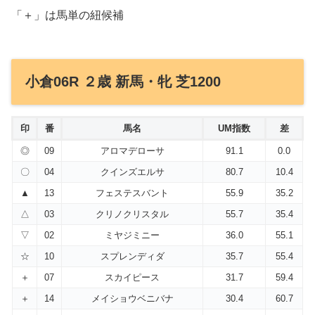
「＋」は馬単の紐候補
小倉06R ２歳 新馬・牝 芝1200
印
番
馬名
UM指数
差
◎
09
アロマデローサ
91.1
0.0
〇
04
クインズエルサ
80.7
10.4
▲
13
フェステスバント
55.9
35.2
△
03
クリノクリスタル
55.7
35.4
▽
02
ミヤジミニー
36.0
55.1
☆
10
スプレンディダ
35.7
55.4
＋
07
スカイピース
31.7
59.4
＋
14
メイショウベニバナ
30.4
60.7