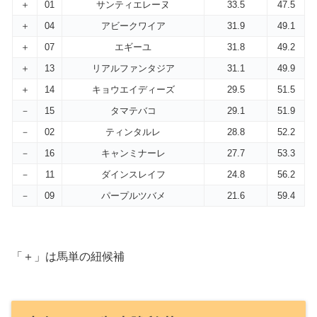
＋
01
サンティエレーヌ
33.5
47.5
＋
04
アビークワイア
31.9
49.1
＋
07
エギーユ
31.8
49.2
＋
13
リアルファンタジア
31.1
49.9
＋
14
キョウエイディーズ
29.5
51.5
－
15
タマテバコ
29.1
51.9
－
02
ティンタルレ
28.8
52.2
－
16
キャンミナーレ
27.7
53.3
－
11
ダインスレイフ
24.8
56.2
－
09
パープルツバメ
21.6
59.4
「＋」は馬単の紐候補