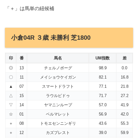
「＋」は馬単の紐候補
小倉04R ３歳 未勝利 芝1800
印
番
馬名
UM指数
差
◎
13
チェルノボーグ
98.9
0.0
〇
11
メイショウケイガン
82.1
16.8
▲
07
スマートドラフト
77.1
21.8
△
15
ラウルピドゥ
71.7
27.2
▽
14
ヤマニンループ
57.0
41.9
☆
01
ベルマレット
56.9
42.0
＋
08
トモエセンニンギリ
43.6
55.3
＋
12
カズプレスト
39.0
59.9