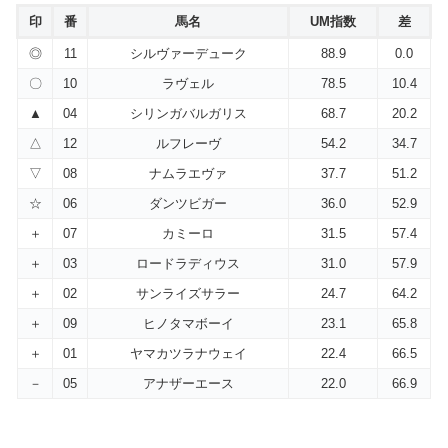
印
番
馬名
UM指数
差
◎
11
シルヴァーデューク
88.9
0.0
〇
10
ラヴェル
78.5
10.4
▲
04
シリンガバルガリス
68.7
20.2
△
12
ルフレーヴ
54.2
34.7
▽
08
ナムラエヴァ
37.7
51.2
☆
06
ダンツビガー
36.0
52.9
＋
07
カミーロ
31.5
57.4
＋
03
ロードラディウス
31.0
57.9
＋
02
サンライズサラー
24.7
64.2
＋
09
ヒノタマボーイ
23.1
65.8
＋
01
ヤマカツラナウェイ
22.4
66.5
－
05
アナザーエース
22.0
66.9