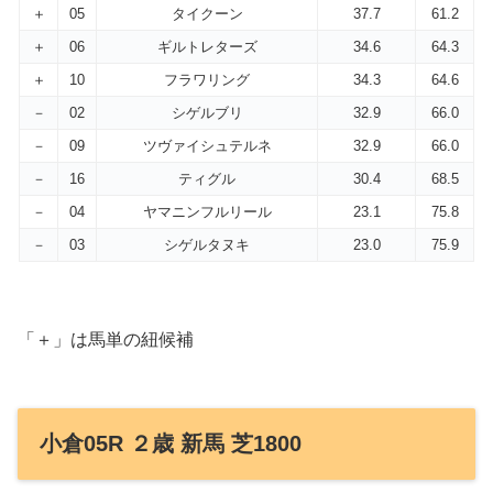
＋
05
タイクーン
37.7
61.2
＋
06
ギルトレターズ
34.6
64.3
＋
10
フラワリング
34.3
64.6
－
02
シゲルブリ
32.9
66.0
－
09
ツヴァイシュテルネ
32.9
66.0
－
16
ティグル
30.4
68.5
－
04
ヤマニンフルリール
23.1
75.8
－
03
シゲルタヌキ
23.0
75.9
「＋」は馬単の紐候補
小倉05R ２歳 新馬 芝1800