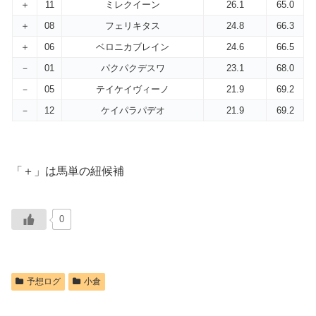
＋
11
ミレクイーン
26.1
65.0
＋
08
フェリキタス
24.8
66.3
＋
06
ベロニカブレイン
24.6
66.5
－
01
パクパクデスワ
23.1
68.0
－
05
テイケイヴィーノ
21.9
69.2
－
12
ケイパラパデオ
21.9
69.2
「＋」は馬単の紐候補
0
予想ログ
小倉