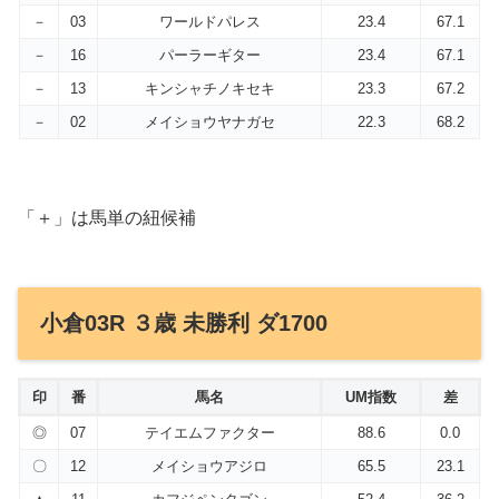
－
03
ワールドパレス
23.4
67.1
－
16
パーラーギター
23.4
67.1
－
13
キンシャチノキセキ
23.3
67.2
－
02
メイショウヤナガセ
22.3
68.2
「＋」は馬単の紐候補
小倉03R ３歳 未勝利 ダ1700
印
番
馬名
UM指数
差
◎
07
テイエムファクター
88.6
0.0
〇
12
メイショウアジロ
65.5
23.1