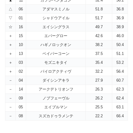
▲
11
カフジペンタゴン
52.4
36.2
△
06
アダマスミノル
51.8
36.8
▽
01
シャドウアイル
51.7
36.9
☆
16
エイシングラス
49.7
38.9
＋
15
エバーグロー
42.6
46.0
＋
10
ハギノロックオン
38.2
50.4
＋
13
ベイパーコーン
37.5
51.1
＋
03
モズニキタイ
35.4
53.2
＋
02
パイロアクティヴ
32.2
56.4
－
04
ダイシンアキラ
27.9
60.7
－
14
アークデトリオンフ
26.3
62.3
－
09
ノブフェーヴル
26.2
62.4
－
05
エイブルマン
25.5
63.1
－
08
スズカドゥラメンテ
22.2
66.4