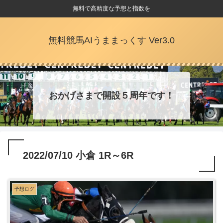
無料で高精度な予想と指数を
無料競馬AIうままっくす Ver3.0
おかげさまで開設５周年です！
2022/07/10 小倉 1R～6R
予想ログ