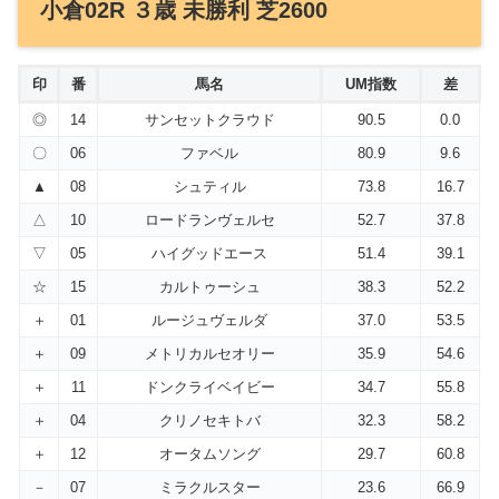
小倉02R ３歳 未勝利 芝2600
印
番
馬名
UM指数
差
◎
14
サンセットクラウド
90.5
0.0
〇
06
ファベル
80.9
9.6
▲
08
シュティル
73.8
16.7
△
10
ロードランヴェルセ
52.7
37.8
▽
05
ハイグッドエース
51.4
39.1
☆
15
カルトゥーシュ
38.3
52.2
＋
01
ルージュヴェルダ
37.0
53.5
＋
09
メトリカルセオリー
35.9
54.6
＋
11
ドンクライベイビー
34.7
55.8
＋
04
クリノセキトバ
32.3
58.2
＋
12
オータムソング
29.7
60.8
－
07
ミラクルスター
23.6
66.9