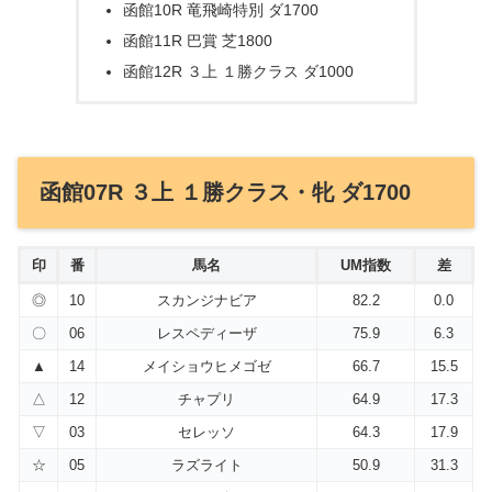
函館10R 竜飛崎特別 ダ1700
函館11R 巴賞 芝1800
函館12R ３上 １勝クラス ダ1000
函館07R ３上 １勝クラス・牝 ダ1700
印
番
馬名
UM指数
差
◎
10
スカンジナビア
82.2
0.0
〇
06
レスペディーザ
75.9
6.3
▲
14
メイショウヒメゴゼ
66.7
15.5
△
12
チャプリ
64.9
17.3
▽
03
セレッソ
64.3
17.9
☆
05
ラズライト
50.9
31.3