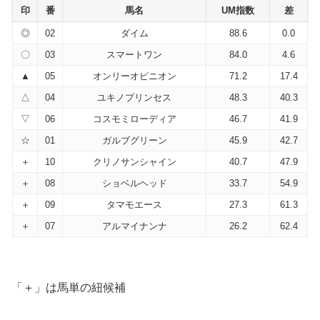
印
番
馬名
UM指数
差
◎
02
ダイム
88.6
0.0
〇
03
スマートワン
84.0
4.6
▲
05
オンリーオピニオン
71.2
17.4
△
04
ユキノプリンセス
48.3
40.3
▽
06
コスモミローディア
46.7
41.9
☆
01
ガルブグリーン
45.9
42.7
＋
10
クリノサンシャイン
40.7
47.9
＋
08
ショベルヘッド
33.7
54.9
＋
09
タマモエース
27.3
61.3
＋
07
アルマイナンナ
26.2
62.4
「＋」は馬単の紐候補