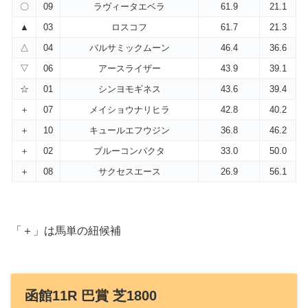
〇
09
ラヴィータエベラ
61.9
21.1
▲
03
ロスコフ
61.7
21.3
△
04
バルサミックムーン
46.4
36.6
▽
06
アースライザー
43.9
39.1
☆
01
シンヨモギネス
43.6
39.4
＋
07
メイショウナリヒラ
42.8
40.2
＋
10
キュールエフウジン
36.8
46.2
＋
02
ブルーコンパクタ
33.0
50.0
＋
08
サクセスエース
26.9
56.1
「＋」は馬単の紐候補
函館11R 巴賞 芝1800