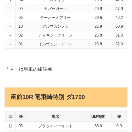
－
09
カバーガール
29.9
47.9
－
06
テーオーメアリー
29.6
48.2
－
10
デルマカンノン
26.9
50.9
－
02
ディキシークイーン
26.8
51.0
－
01
イルヴェントドーロ
25.8
52.0
「＋」は馬単の紐候補
函館10R 竜飛崎特別 ダ1700
印
番
馬名
UM指数
差
◎
05
ブラッティーキッド
83.0
0.0