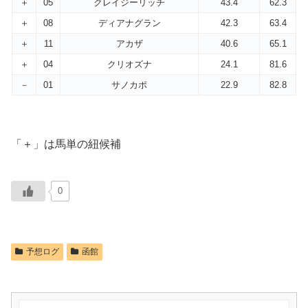
＋
05
クレイジーリッチ
43.4
62.3
＋
08
ディアナグラン
42.3
63.4
＋
11
アカザ
40.6
65.1
＋
04
クリオズナ
24.1
81.6
－
01
サノカポ
22.9
82.8
「＋」は馬単の紐候補
0
予想ログ
函館