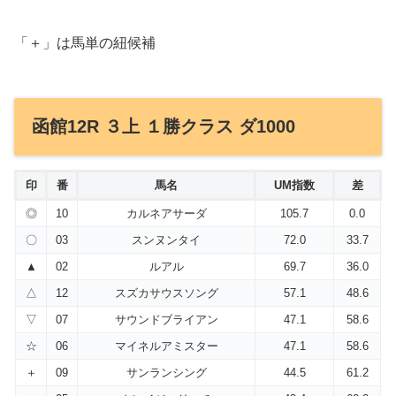
「＋」は馬単の紐候補
函館12R ３上 １勝クラス ダ1000
印
番
馬名
UM指数
差
◎
10
カルネアサーダ
105.7
0.0
〇
03
スンヌンタイ
72.0
33.7
▲
02
ルアル
69.7
36.0
△
12
スズカサウスソング
57.1
48.6
▽
07
サウンドブライアン
47.1
58.6
☆
06
マイネルアミスター
47.1
58.6
＋
09
サンランシング
44.5
61.2