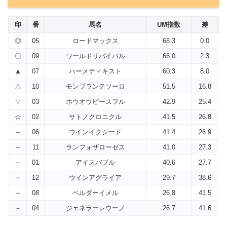
印
番
馬名
UM指数
差
◎
05
ロードマックス
68.3
0.0
〇
09
ワールドリバイバル
66.0
2.3
▲
07
ハーメティキスト
60.3
8.0
△
10
モンブランテソーロ
51.5
16.8
▽
03
ホウオウピースフル
42.9
25.4
☆
02
サトノクロニクル
41.5
26.8
＋
06
ウインイクシード
41.4
26.9
＋
11
ランフォザローゼス
41.0
27.3
＋
01
アイスバブル
40.6
27.7
＋
12
ウインアグライア
29.7
38.6
＋
08
ベルダーイメル
26.8
41.5
－
04
ジェネラーレウーノ
26.7
41.6