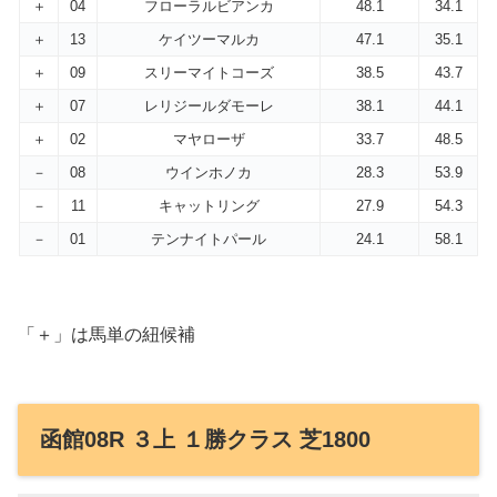
＋
04
フローラルビアンカ
48.1
34.1
＋
13
ケイツーマルカ
47.1
35.1
＋
09
スリーマイトコーズ
38.5
43.7
＋
07
レリジールダモーレ
38.1
44.1
＋
02
マヤローザ
33.7
48.5
－
08
ウインホノカ
28.3
53.9
－
11
キャットリング
27.9
54.3
－
01
テンナイトパール
24.1
58.1
「＋」は馬単の紐候補
函館08R ３上 １勝クラス 芝1800