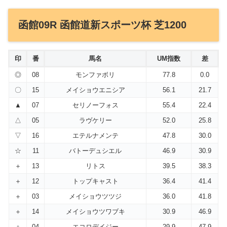
函館09R 函館道新スポーツ杯 芝1200
印
番
馬名
UM指数
差
◎
08
モンファボリ
77.8
0.0
〇
15
メイショウエニシア
56.1
21.7
▲
07
セリノーフォス
55.4
22.4
△
05
ラヴケリー
52.0
25.8
▽
16
エテルナメンテ
47.8
30.0
☆
11
バトーデュシエル
46.9
30.9
＋
13
リトス
39.5
38.3
＋
12
トップキャスト
36.4
41.4
＋
03
メイショウツツジ
36.0
41.8
＋
14
メイショウツワブキ
30.9
46.9
＋
04
エコロデイジー
29.9
47.9