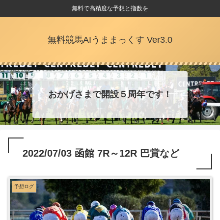
無料で高精度な予想と指数を
無料競馬AIうままっくす Ver3.0
おかげさまで開設５周年です！
2022/07/03 函館 7R～12R 巴賞など
予想ログ