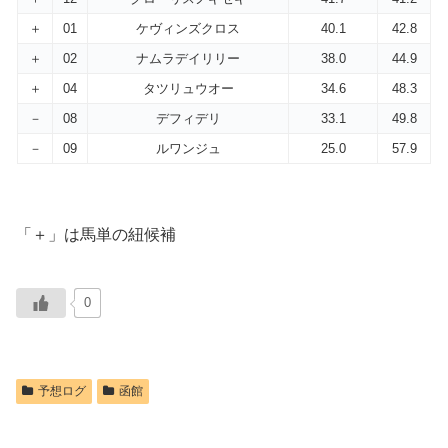
＋
01
ケヴィンズクロス
40.1
42.8
＋
02
ナムラデイリリー
38.0
44.9
＋
04
タツリュウオー
34.6
48.3
－
08
デフィデリ
33.1
49.8
－
09
ルワンジュ
25.0
57.9
「＋」は馬単の紐候補
0
予想ログ
函館