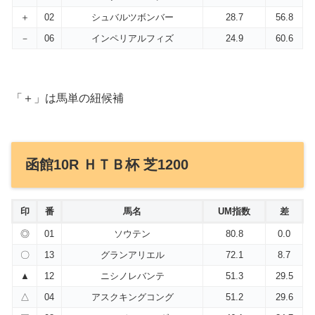
＋
02
シュバルツボンバー
28.7
56.8
－
06
インペリアルフィズ
24.9
60.6
「＋」は馬単の紐候補
函館10R ＨＴＢ杯 芝1200
印
番
馬名
UM指数
差
◎
01
ソウテン
80.8
0.0
〇
13
グランアリエル
72.1
8.7
▲
12
ニシノレバンテ
51.3
29.5
△
04
アスクキングコング
51.2
29.6