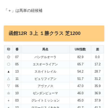
「＋」は馬単の紐候補
函館12R ３上 １勝クラス 芝1200
印
番
馬名
UM指数
差
◎
07
バンデルオーラ
82.9
0.0
〇
05
エスオーライアン
65.7
17.2
▲
13
スカイトレイル
54.2
28.7
△
11
ピュリフィアン
51.7
31.2
▽
06
アヴァノス
47.0
35.9
☆
10
ゼンダンピューマ
46.0
36.9
＋
03
グレイトミッション
45.0
37.9
＋
12
クローリスノキセキ
41.7
41.2