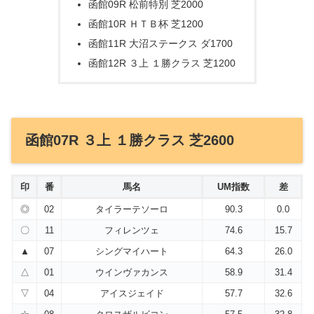
函館09R 松前特別 芝2000
函館10R ＨＴＢ杯 芝1200
函館11R 大沼ステークス ダ1700
函館12R ３上 １勝クラス 芝1200
函館07R ３上 １勝クラス 芝2600
印
番
馬名
UM指数
差
◎
02
タイラーテソーロ
90.3
0.0
〇
11
フィレンツェ
74.6
15.7
▲
07
シングマイハート
64.3
26.0
△
01
ウインヴァカンス
58.9
31.4
▽
04
アイスジェイド
57.7
32.6