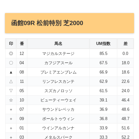
函館09R 松前特別 芝2000
印
番
馬名
UM指数
差
◎
12
マジカルステージ
85.5
0.0
〇
04
カフジアスール
67.5
18.0
▲
08
プレミアエンブレム
66.9
18.6
△
11
リンフレスカンテ
62.9
22.6
▽
05
スズカノロッソ
61.5
24.0
☆
10
ビューティーウェイ
39.1
46.4
＋
07
サウンドレベッカ
36.9
48.6
＋
09
ポールトゥウィン
36.8
48.7
＋
01
ウインアルカンナ
33.9
51.6
＋
03
メタルスパーク
33.3
52.2