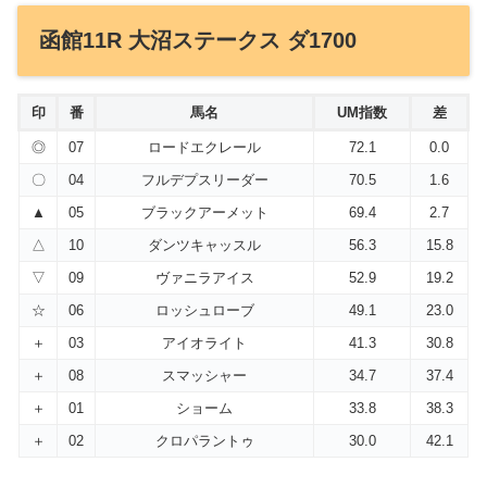
函館11R 大沼ステークス ダ1700
印
番
馬名
UM指数
差
◎
07
ロードエクレール
72.1
0.0
〇
04
フルデプスリーダー
70.5
1.6
▲
05
ブラックアーメット
69.4
2.7
△
10
ダンツキャッスル
56.3
15.8
▽
09
ヴァニラアイス
52.9
19.2
☆
06
ロッシュローブ
49.1
23.0
＋
03
アイオライト
41.3
30.8
＋
08
スマッシャー
34.7
37.4
＋
01
ショーム
33.8
38.3
＋
02
クロパラントゥ
30.0
42.1