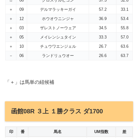
☆
08
クロスザルビコン
57.5
32.8
＋
09
デルマラッキーガイ
57.2
33.1
＋
12
ホウオウニンジャ
36.9
53.4
＋
03
ザレストノーウェア
34.5
55.8
＋
05
メイレンシュタイン
33.3
57.0
＋
10
チュウワエンジェル
26.7
63.6
－
06
ランドリュウオー
26.6
63.7
「＋」は馬単の紐候補
函館08R ３上 １勝クラス ダ1700
印
番
馬名
UM指数
差