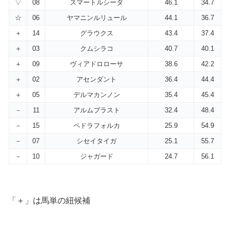
▽
08
スマートルシーダ
46.1
34.7
☆
06
ヤマニンルリュール
44.1
36.7
＋
14
グラウクス
43.4
37.4
＋
03
クムシラコ
40.7
40.1
＋
09
ヴィアドロローサ
38.6
42.2
＋
02
アセンダント
36.4
44.4
＋
05
デルマカンノン
35.4
45.4
－
11
アルムブラスト
32.4
48.4
－
15
ペドラフォルカ
25.9
54.9
－
07
シセイタイガ
25.1
55.7
－
10
ジャガード
24.7
56.1
「＋」は馬単の紐候補