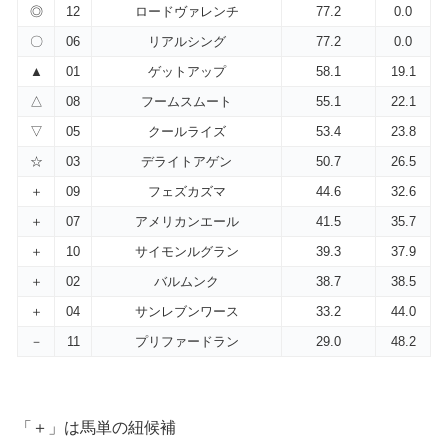
◎
12
ロードヴァレンチ
77.2
0.0
〇
06
リアルシング
77.2
0.0
▲
01
ゲットアップ
58.1
19.1
△
08
フームスムート
55.1
22.1
▽
05
クールライズ
53.4
23.8
☆
03
デライトアゲン
50.7
26.5
＋
09
フェズカズマ
44.6
32.6
＋
07
アメリカンエール
41.5
35.7
＋
10
サイモンルグラン
39.3
37.9
＋
02
バルムンク
38.7
38.5
＋
04
サンレブンワース
33.2
44.0
－
11
プリファードラン
29.0
48.2
「＋」は馬単の紐候補