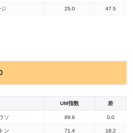
ージ
25.0
47.5
0
UM指数
差
ウソ
89.6
0.0
トン
71.4
18.2