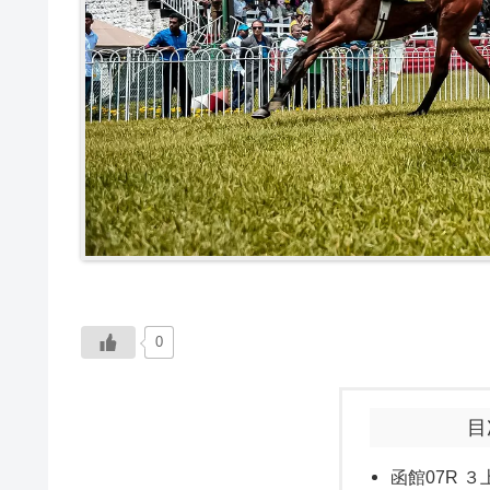
0
目
函館07R ３