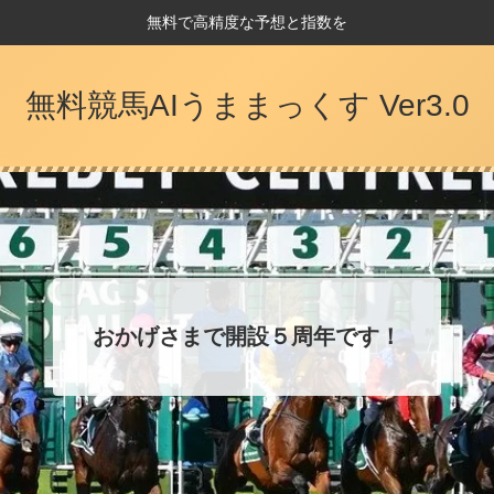
無料で高精度な予想と指数を
無料競馬AIうままっくす Ver3.0
おかげさまで開設５周年です！