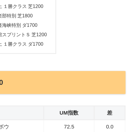
上 １勝クラス 芝1200
楽部特別 芝1800
軽海峡特別 ダ1700
館スプリントＳ 芝1200
上 １勝クラス ダ1700
0
UM指数
差
ボウ
72.5
0.0