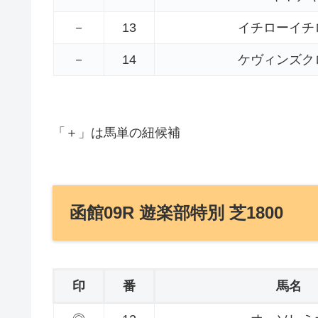
－
13
イチローイチ
－
14
ケヴィンズク
「＋」は馬単の紐候補
函館09R 遊楽部特別 芝1800
印
番
馬名