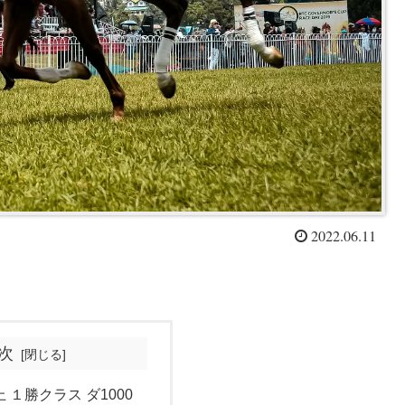
2022.06.11
次
上 １勝クラス ダ1000