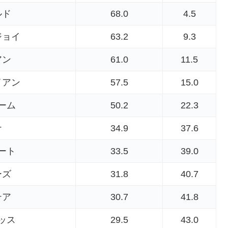
ルド
68.0
4.5
ジョイ
63.2
9.3
アン
61.0
11.5
イアン
57.5
15.0
ーム
50.2
22.3
ナ
34.9
37.6
ート
33.5
39.0
ーズ
31.8
40.7
テア
30.7
41.8
ッス
29.5
43.0