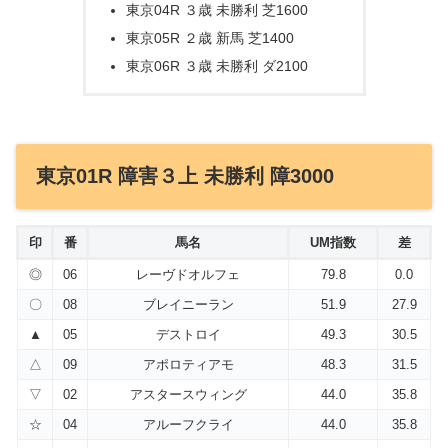
東京04R ３歳 未勝利 芝1600
東京05R ２歳 新馬 芝1400
東京06R ３歳 未勝利 ダ2100
東京01R 障害３上 未勝利 障3000
印
番
馬名
UM指数
差
◎
06
レーヴドオルフェ
79.8
0.0
〇
08
ブレイニーラン
51.9
27.9
▲
05
デストロイ
49.3
30.5
△
09
アポロティアモ
48.3
31.5
▽
02
アスタースウィング
44.0
35.8
☆
04
アルーフクライ
44.0
35.8