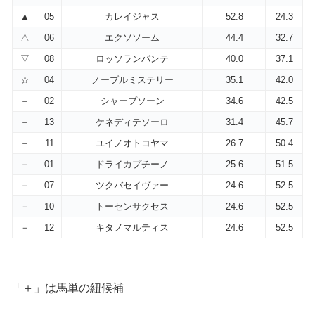
▲
05
カレイジャス
52.8
24.3
△
06
エクソソーム
44.4
32.7
▽
08
ロッソランパンテ
40.0
37.1
☆
04
ノーブルミステリー
35.1
42.0
＋
02
シャープソーン
34.6
42.5
＋
13
ケネディテソーロ
31.4
45.7
＋
11
ユイノオトコヤマ
26.7
50.4
＋
01
ドライカプチーノ
25.6
51.5
＋
07
ツクバセイヴァー
24.6
52.5
－
10
トーセンサクセス
24.6
52.5
－
12
キタノマルティス
24.6
52.5
「＋」は馬単の紐候補