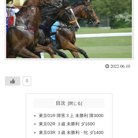
2022.06.10
0
目次
東京01R 障害３上 未勝利 障3000
東京02R ３歳 未勝利 ダ1600
東京03R ３歳 未勝利・牝 ダ1400