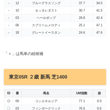
－
12
ブルーグラスソング
37.7
34.5
－
10
セッタレダスト
30.7
41.5
－
03
ヘールボップ
29.8
42.4
－
06
スプリームメロディ
25.1
47.1
－
18
グレートイースタン
24.6
47.6
「＋」は馬単の紐候補
東京05R ２歳 新馬 芝1400
印
番
馬名
UM指数
差
◎
09
コンエネルジア
77.1
0.0
〇
03
フィンガークリック
76.5
0.6