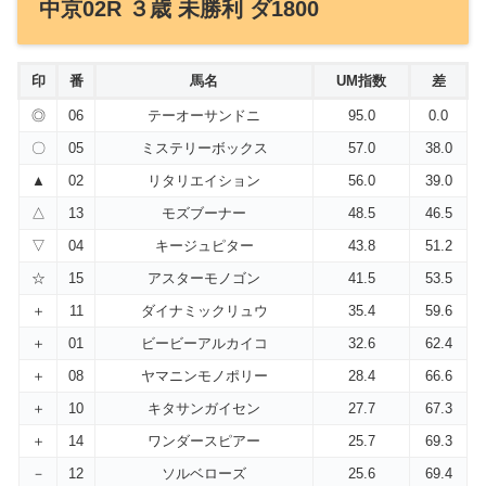
中京02R ３歳 未勝利 ダ1800
印
番
馬名
UM指数
差
◎
06
テーオーサンドニ
95.0
0.0
〇
05
ミステリーボックス
57.0
38.0
▲
02
リタリエイション
56.0
39.0
△
13
モズブーナー
48.5
46.5
▽
04
キージュピター
43.8
51.2
☆
15
アスターモノゴン
41.5
53.5
＋
11
ダイナミックリュウ
35.4
59.6
＋
01
ビービーアルカイコ
32.6
62.4
＋
08
ヤマニンモノポリー
28.4
66.6
＋
10
キタサンガイセン
27.7
67.3
＋
14
ワンダースピアー
25.7
69.3
－
12
ソルベローズ
25.6
69.4