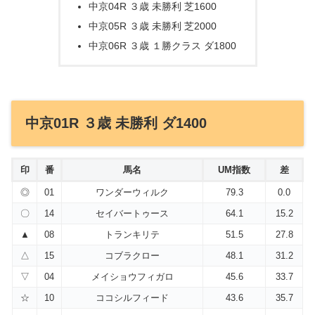
中京04R ３歳 未勝利 芝1600
中京05R ３歳 未勝利 芝2000
中京06R ３歳 １勝クラス ダ1800
中京01R ３歳 未勝利 ダ1400
印
番
馬名
UM指数
差
◎
01
ワンダーウィルク
79.3
0.0
〇
14
セイバートゥース
64.1
15.2
▲
08
トランキリテ
51.5
27.8
△
15
コブラクロー
48.1
31.2
▽
04
メイショウフィガロ
45.6
33.7
☆
10
ココシルフィード
43.6
35.7