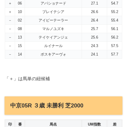
＋
06
アパショナード
27.1
54.7
＋
10
プレイテシア
26.6
55.2
－
02
アイビーテーラー
26.4
55.4
－
08
マルノユズキ
25.7
56.1
－
13
テイケイアンジェ
25.6
56.2
－
15
ルイナール
24.3
57.5
－
14
ポスキアーヴォ
24.1
57.7
「＋」は馬単の紐候補
中京05R ３歳 未勝利 芝2000
印
番
馬名
UM指数
差