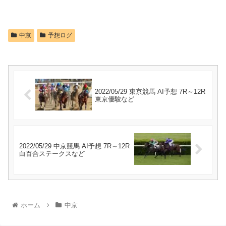
中京
予想ログ
2022/05/29 東京競馬 AI予想 7R～12R
東京優駿など
2022/05/29 中京競馬 AI予想 7R～12R
白百合ステークスなど
ホーム
中京