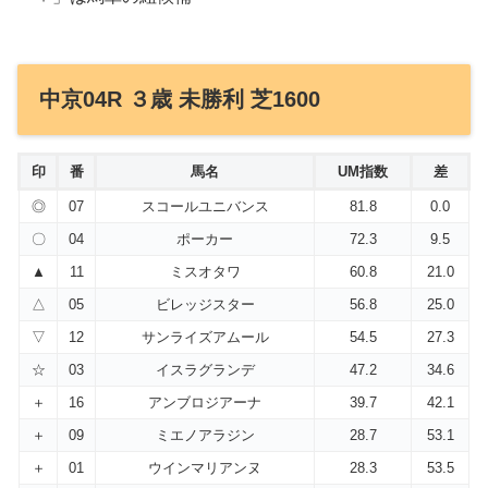
中京04R ３歳 未勝利 芝1600
印
番
馬名
UM指数
差
◎
07
スコールユニバンス
81.8
0.0
〇
04
ポーカー
72.3
9.5
▲
11
ミスオタワ
60.8
21.0
△
05
ビレッジスター
56.8
25.0
▽
12
サンライズアムール
54.5
27.3
☆
03
イスラグランデ
47.2
34.6
＋
16
アンブロジアーナ
39.7
42.1
＋
09
ミエノアラジン
28.7
53.1
＋
01
ウインマリアンヌ
28.3
53.5