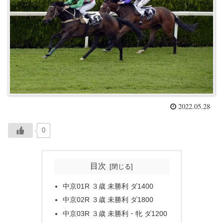
2022.05.28
0
目次
中京01R ３歳 未勝利 ダ1400
中京02R ３歳 未勝利 ダ1800
中京03R ３歳 未勝利・牝 ダ1200