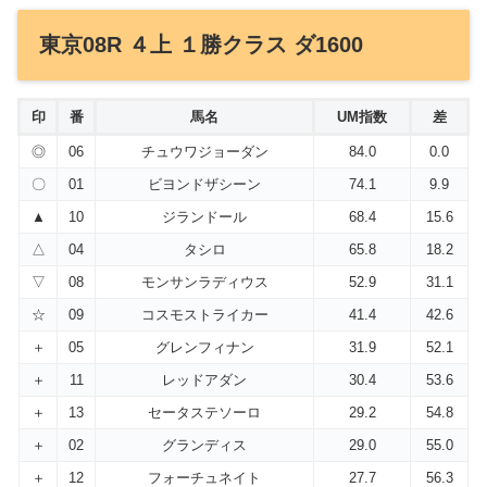
東京08R ４上 １勝クラス ダ1600
印
番
馬名
UM指数
差
◎
06
チュウワジョーダン
84.0
0.0
〇
01
ビヨンドザシーン
74.1
9.9
▲
10
ジランドール
68.4
15.6
△
04
タシロ
65.8
18.2
▽
08
モンサンラディウス
52.9
31.1
☆
09
コスモストライカー
41.4
42.6
＋
05
グレンフィナン
31.9
52.1
＋
11
レッドアダン
30.4
53.6
＋
13
セータステソーロ
29.2
54.8
＋
02
グランディス
29.0
55.0
＋
12
フォーチュネイト
27.7
56.3