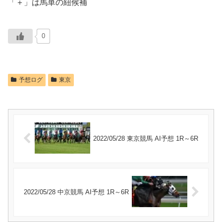
「＋」は馬単の紐候補
0
予想ログ
東京
2022/05/28 東京競馬 AI予想 1R～6R
2022/05/28 中京競馬 AI予想 1R～6R