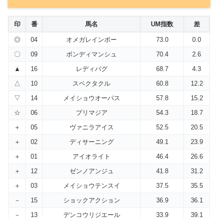
印
番
馬名
UM指数
差
◎
04
オメガレインボー
73.0
0.0
〇
09
ボンディマンシュ
70.4
2.6
▲
16
レディバグ
68.7
4.3
△
10
スペクタクル
60.8
12.2
▽
14
メイショウオーパス
57.8
15.2
☆
06
プリマジア
54.3
18.7
＋
05
ヴァニラアイス
52.5
20.5
＋
02
ディサーニング
49.1
23.9
＋
01
アイオライト
46.4
26.6
＋
12
ゼンノアンジュ
41.8
31.2
＋
03
メイショウテンスイ
37.5
35.5
－
15
ショックアクション
36.9
36.1
－
13
デンコウリジエール
33.9
39.1