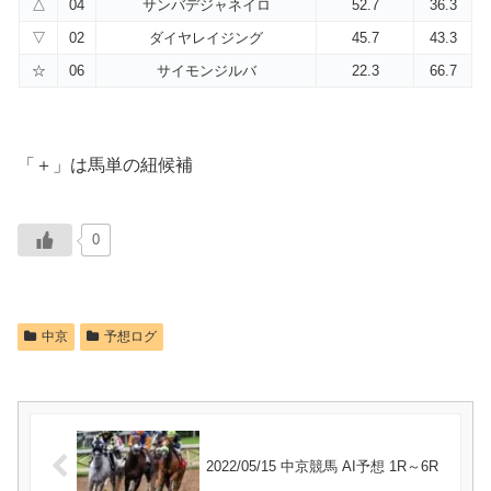
△
04
サンバデジャネイロ
52.7
36.3
▽
02
ダイヤレイジング
45.7
43.3
☆
06
サイモンジルバ
22.3
66.7
「＋」は馬単の紐候補
0
中京
予想ログ
2022/05/15 中京競馬 AI予想 1R～6R