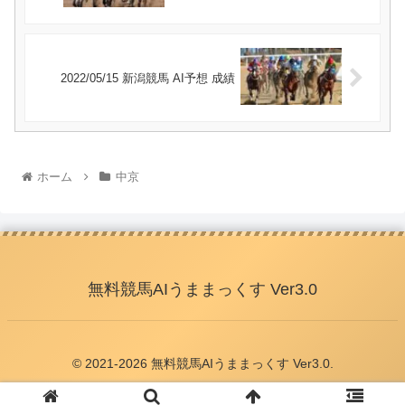
2022/05/15 新潟競馬 AI予想 成績
ホーム
中京
無料競馬AIうままっくす Ver3.0
© 2021-2026 無料競馬AIうままっくす Ver3.0.