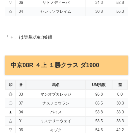
▽
06
サトノディーバ
34.3
52.8
☆
04
セレッソフレイム
30.8
56.3
「＋」は馬単の紐候補
中京08R ４上 １勝クラス ダ1900
印
番
馬名
UM指数
差
◎
03
マンオブカレッジ
96.8
0.0
〇
07
ナスノコウラン
66.5
30.3
▲
04
バイス
58.8
38.0
△
01
ミステリーウェイ
58.5
38.3
▽
06
キゾク
54.6
42.2