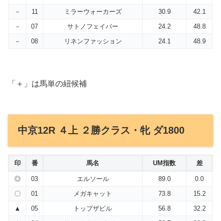
－
11
ミラーウォーカーズ
30.9
42.1
－
07
サトノフェイバー
24.2
48.8
－
08
リネンファッション
24.1
48.9
「＋」は馬単の紐候補
中京12R ４上 ２勝クラス・牝 ダ1800
印
番
馬名
UM指数
差
◎
03
エルソール
89.0
0.0
〇
01
メガキャット
73.8
15.2
▲
05
トップザビル
56.8
32.2