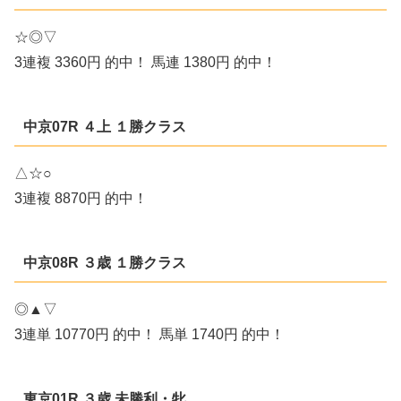
☆◎▽
3連複 3360円 的中！ 馬連 1380円 的中！
中京07R ４上 １勝クラス
△☆○
3連複 8870円 的中！
中京08R ３歳 １勝クラス
◎▲▽
3連単 10770円 的中！ 馬単 1740円 的中！
東京01R ３歳 未勝利・牝