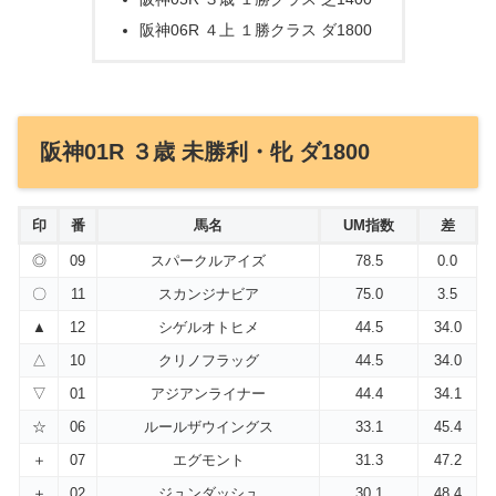
阪神06R ４上 １勝クラス ダ1800
阪神01R ３歳 未勝利・牝 ダ1800
印
番
馬名
UM指数
差
◎
09
スパークルアイズ
78.5
0.0
〇
11
スカンジナビア
75.0
3.5
▲
12
シゲルオトヒメ
44.5
34.0
△
10
クリノフラッグ
44.5
34.0
▽
01
アジアンライナー
44.4
34.1
☆
06
ルールザウイングス
33.1
45.4
＋
07
エグモント
31.3
47.2
＋
02
ジュンダッシュ
30.1
48.4