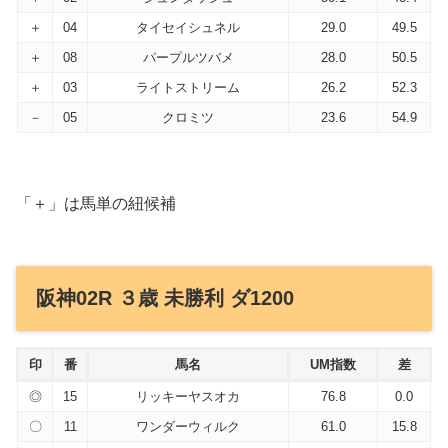
＋
04
タイセイシュネル
29.0
49.5
＋
08
パープルツバメ
28.0
50.5
＋
03
ライトストリーム
26.2
52.3
－
05
クロミツ
23.6
54.9
「＋」は馬単の紐候補
阪神02R ３歳 未勝利 ダ1200
印
番
馬名
UM指数
差
◎
15
リッキーヤスオカ
76.8
0.0
〇
11
ワンダーウィルク
61.0
15.8