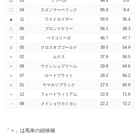
◎
03
ファベル
94.4
0.0
〇
04
スズノマーベリック
85.0
9.4
▲
11
ワイドカイザー
58.0
36.4
△
06
ブロンドケリー
56.1
38.3
▽
10
ベラコリーダ
46.7
47.7
☆
05
クロスオブゴールド
39.5
54.9
＋
02
ルクス
37.9
56.5
＋
09
ウインシュプリーム
29.8
64.6
＋
07
ロードブライト
28.2
66.2
＋
01
ヤマカツブラック
27.5
66.9
＋
12
フォートウィリアム
22.8
71.6
－
08
メイショウカミヨシ
22.2
72.2
「＋」は馬単の紐候補