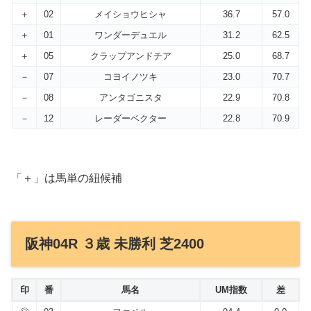
＋
02
メイショウヒシャ
36.7
57.0
＋
01
ワンダーデュエル
31.2
62.5
＋
05
クラップアンドチア
25.0
68.7
－
07
コヨイノツキ
23.0
70.7
－
08
アンタゴニスタ
22.9
70.8
－
12
レーダーベクター
22.8
70.9
「＋」は馬単の紐候補
阪神04R ３歳 未勝利 芝2400
印
番
馬名
UM指数
差