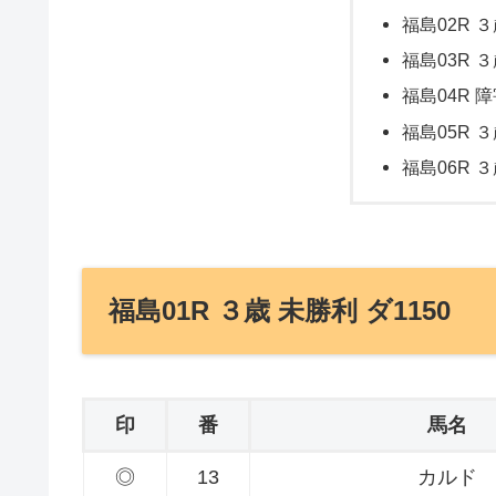
福島02R ３
福島03R ３
福島04R 障
福島05R ３
福島06R ３
福島01R ３歳 未勝利 ダ1150
印
番
馬名
◎
13
カルド