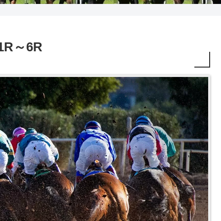
 1R～6R