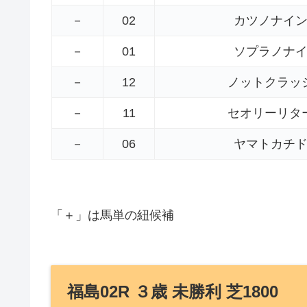
－
02
カツノナイ
－
01
ソプラノナ
－
12
ノットクラッ
－
11
セオリーリタ
－
06
ヤマトカチ
「＋」は馬単の紐候補
福島02R ３歳 未勝利 芝1800