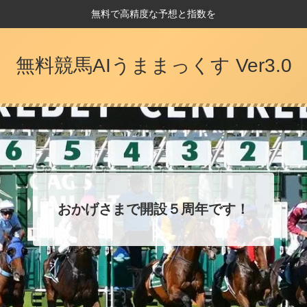
無料で高精度な予想と指数を
無料競馬AIうままっくす Ver3.0
おかげさまで開設５周年です！