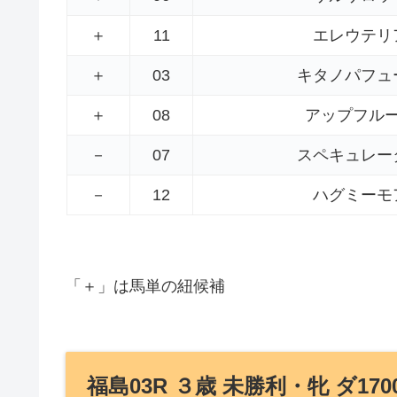
＋
11
エレウテリ
＋
03
キタノパフュ
＋
08
アップフル
－
07
スペキュレー
－
12
ハグミーモ
「＋」は馬単の紐候補
福島03R ３歳 未勝利・牝 ダ170