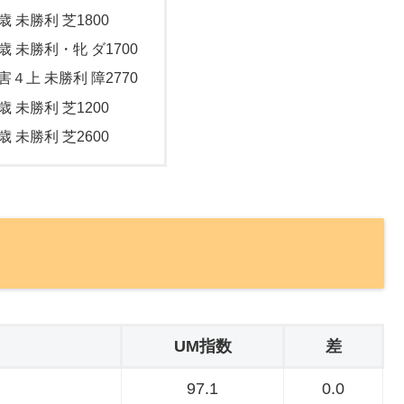
歳 未勝利 芝1800
歳 未勝利・牝 ダ1700
害４上 未勝利 障2770
歳 未勝利 芝1200
歳 未勝利 芝2600
UM指数
差
97.1
0.0