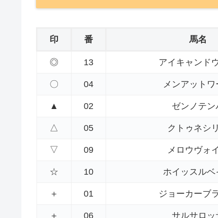
印
番
馬名
◎
13
アイキャンド
〇
04
メンアットワ
▲
02
ゼンノテン
△
05
クトゥネシ
▽
09
メロウヴォ
☆
10
ホイッスルベ
＋
01
ジョーカーブ
＋
06
サルサロッ