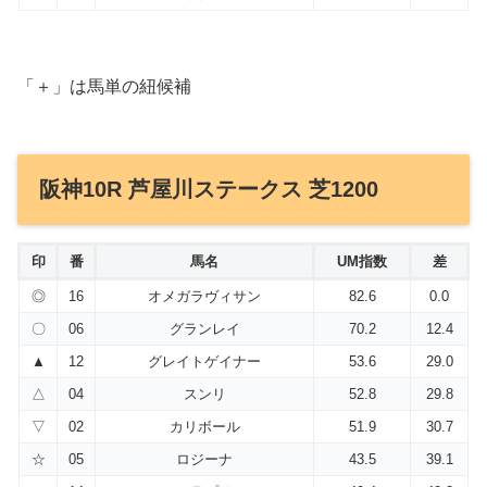
「＋」は馬単の紐候補
阪神10R 芦屋川ステークス 芝1200
印
番
馬名
UM指数
差
◎
16
オメガラヴィサン
82.6
0.0
〇
06
グランレイ
70.2
12.4
▲
12
グレイトゲイナー
53.6
29.0
△
04
スンリ
52.8
29.8
▽
02
カリボール
51.9
30.7
☆
05
ロジーナ
43.5
39.1