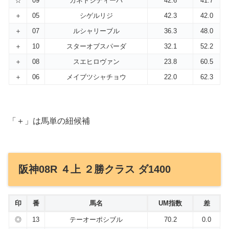
☆
09
カネトシディーバ
42.6
41.7
＋
05
シゲルリジ
42.3
42.0
＋
07
ルシャリーブル
36.3
48.0
＋
10
スターオブスパーダ
32.1
52.2
＋
08
スエヒロヴァン
23.8
60.5
＋
06
メイブツシャチョウ
22.0
62.3
「＋」は馬単の紐候補
阪神08R ４上 ２勝クラス ダ1400
印
番
馬名
UM指数
差
◎
13
テーオーポシブル
70.2
0.0