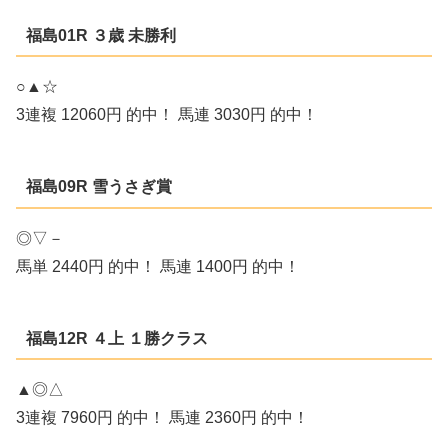
福島01R ３歳 未勝利
○▲☆
3連複 12060円 的中！ 馬連 3030円 的中！
福島09R 雪うさぎ賞
◎▽－
馬単 2440円 的中！ 馬連 1400円 的中！
福島12R ４上 １勝クラス
▲◎△
3連複 7960円 的中！ 馬連 2360円 的中！