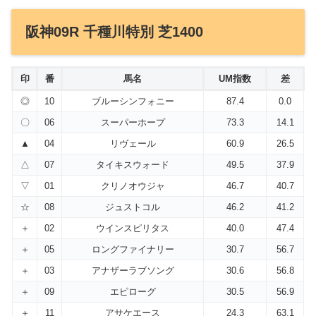
阪神09R 千種川特別 芝1400
印
番
馬名
UM指数
差
◎
10
ブルーシンフォニー
87.4
0.0
〇
06
スーパーホープ
73.3
14.1
▲
04
リヴェール
60.9
26.5
△
07
タイキスウォード
49.5
37.9
▽
01
クリノオウジャ
46.7
40.7
☆
08
ジュストコル
46.2
41.2
＋
02
ウインスピリタス
40.0
47.4
＋
05
ロングファイナリー
30.7
56.7
＋
03
アナザーラブソング
30.6
56.8
＋
09
エピローグ
30.5
56.9
＋
11
アサケエース
24.3
63.1