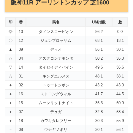
阪神11R アーリントンカップ 芝1600
印
番
馬名
UM指数
差
◎
10
ダノンスコーピオン
86.2
0.0
〇
12
ジュンブロッサム
68.1
18.1
▲
09
ディオ
56.1
30.1
△
04
アスクコンナモンダ
50.2
36.0
▽
14
タイセイディバイン
49.6
36.6
☆
01
キングエルメス
48.1
38.1
＋
02
トゥードジボン
43.2
43.0
＋
16
ストロングウィル
41.7
44.5
＋
15
ムーンリットナイト
35.3
50.9
＋
07
デュガ
32.8
53.4
＋
18
カワキタレブリー
30.3
55.9
－
08
ウナギノボリ
30.1
56.1