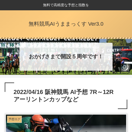
無料で高精度な予想と指数を
無料競馬AIうままっくす Ver3.0
おかげさまで開設５周年です！
2022/04/16 阪神競馬 AI予想 7R～12R
アーリントンカップなど
予想ログ