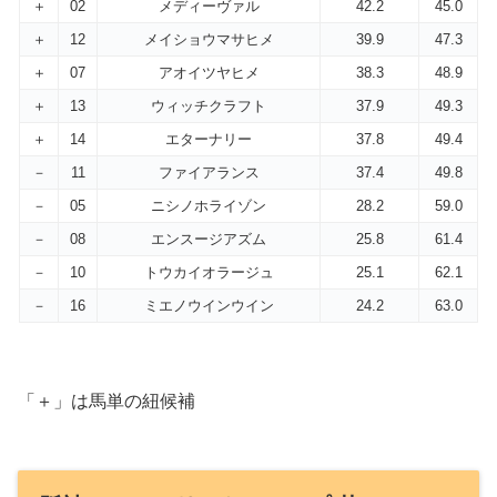
＋
02
メディーヴァル
42.2
45.0
＋
12
メイショウマサヒメ
39.9
47.3
＋
07
アオイツヤヒメ
38.3
48.9
＋
13
ウィッチクラフト
37.9
49.3
＋
14
エターナリー
37.8
49.4
－
11
ファイアランス
37.4
49.8
－
05
ニシノホライゾン
28.2
59.0
－
08
エンスージアズム
25.8
61.4
－
10
トウカイオラージュ
25.1
62.1
－
16
ミエノウインウイン
24.2
63.0
「＋」は馬単の紐候補