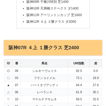
阪神09R 千種川特別 芝1400
阪神10R 天満橋ステークス ダ1400
阪神11R アーリントンカップ 芝1600
阪神12R ４上 ２勝クラス ダ2000
阪神07R ４上 １勝クラス 芝2400
印
番
馬名
UM指数
差
◎
09
シルキーヴォイス
92.0
0.0
〇
03
フランコイメル
73.1
18.9
▲
07
ハートオブアシティ
64.4
27.6
△
06
レベランス
61.9
30.1
▽
10
マケルナマサムネ
59.5
32.5