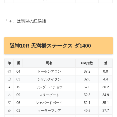
「＋」は馬単の紐候補
阪神10R 天満橋ステークス ダ1400
印
番
馬名
UM指数
差
◎
04
トーセンアラン
87.2
0.0
〇
03
シゲルタイタン
82.8
4.4
▲
15
ワンダーイチョウ
57.0
30.2
△
09
スリーピート
52.3
34.9
▽
06
シェパードボーイ
52.1
35.1
☆
01
ソーラーフレア
49.5
37.7