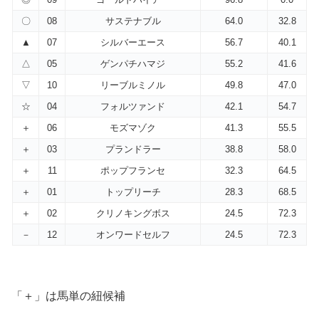
〇
08
サステナブル
64.0
32.8
▲
07
シルバーエース
56.7
40.1
△
05
ゲンパチハマジ
55.2
41.6
▽
10
リーブルミノル
49.8
47.0
☆
04
フォルツァンド
42.1
54.7
＋
06
モズマゾク
41.3
55.5
＋
03
プランドラー
38.8
58.0
＋
11
ポップフランセ
32.3
64.5
＋
01
トップリーチ
28.3
68.5
＋
02
クリノキングボス
24.5
72.3
－
12
オンワードセルフ
24.5
72.3
「＋」は馬単の紐候補