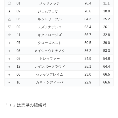
〇
01
メッザノッテ
78.4
11.1
▲
09
ジェムフェザー
70.6
18.9
△
03
ルシャリーブル
64.3
25.2
▽
02
スズノナデシコ
63.4
26.1
☆
11
キクノロージズ
56.7
32.8
＋
07
クローズネスト
50.5
39.0
＋
05
メイショウミチノク
36.2
53.3
＋
08
トレッファー
34.9
54.6
＋
12
レインボークラウド
25.1
64.4
＋
06
セレッソフレイム
23.0
66.5
－
10
カネトシディーバ
22.9
66.6
「＋」は馬単の紐候補