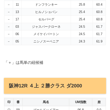
－
11
ドンフランキー
25.8
60.4
－
13
ヒルノショパン
25.4
60.8
－
17
セルバーグ
25.4
60.8
－
03
ジャスパークローネ
24.5
61.7
－
06
メイケイバートン
24.5
61.7
－
05
ニシノスーベニア
24.3
61.9
「＋」は馬単の紐候補
阪神12R ４上 ２勝クラス ダ2000
印
番
馬名
UM指数
差
◎
09
ゴールドハイアー
96.8
0.0