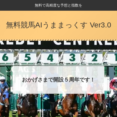
無料で高精度な予想と指数を
無料競馬AIうままっくす Ver3.0
おかげさまで開設５周年です！