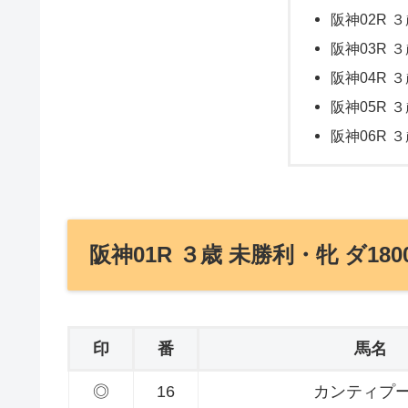
阪神02R ３
阪神03R ３
阪神04R ３
阪神05R ３
阪神06R ３
阪神01R ３歳 未勝利・牝 ダ180
印
番
馬名
◎
16
カンティプ