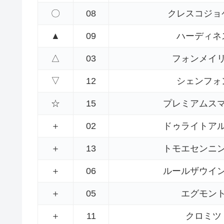
〇
08
クレスコジョ
▲
09
ハーディネ
△
03
フォンメイ
▽
12
シェンフォ
☆
15
プレミアムス
＋
02
ドゥライトア
＋
13
トモエセンニ
＋
06
ルールザウイ
＋
05
エグモン
＋
11
クロミツ