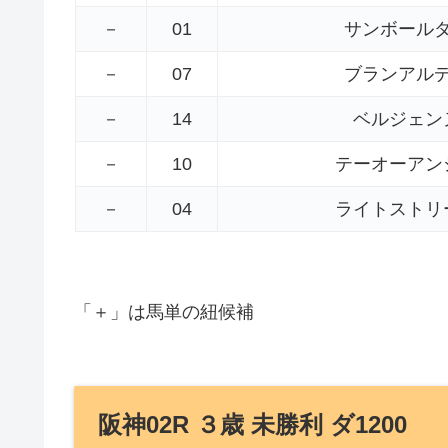
－
01
サンボール
－
07
ブランアル
－
14
ベルジェン
－
10
テーオーアン
－
04
ライトストリ
「＋」は馬単の紐候補
阪神02R ３歳 未勝利 ダ1200