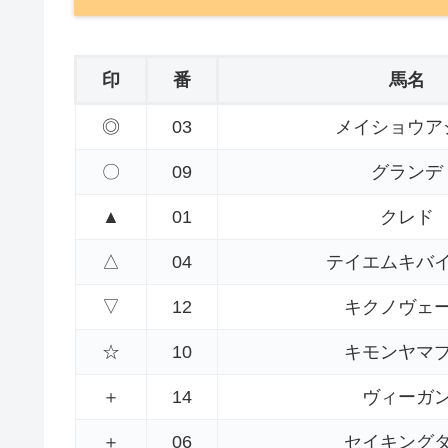
印
番
馬名
◎
03
メイショウア
〇
09
グランデ
▲
01
クレド
△
04
テイエムキバ
▽
12
キクノヴェ
☆
10
キモンヤマ
＋
14
ヴィーガ
＋
06
セイキング