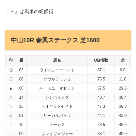
「＋」は馬単の紐候補
中山10R 春興ステークス 芝1600
印
番
馬名
UM指数
差
◎
03
ウインシャーロット
87.1
0.0
〇
08
ソウルラッシュ
75.5
11.6
▲
06
ハーモニーマゼラン
57.5
29.6
△
14
シンハリング
48.7
38.4
▽
13
トオヤリトセイト
47.3
39.8
☆
01
リーガルバトル
44.1
43.0
＋
10
ルーカス
38.5
48.6
＋
09
ブレイブメジャー
38.1
49.0