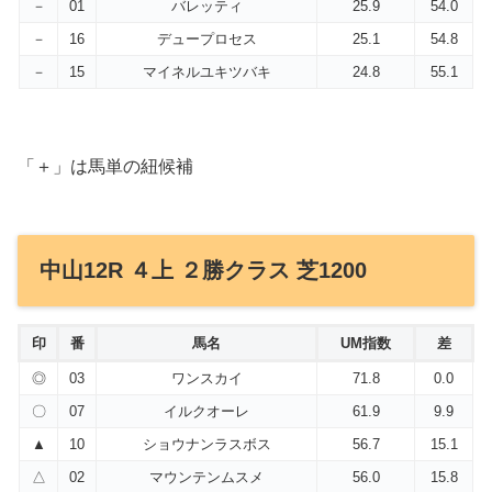
－
01
バレッティ
25.9
54.0
－
16
デュープロセス
25.1
54.8
－
15
マイネルユキツバキ
24.8
55.1
「＋」は馬単の紐候補
中山12R ４上 ２勝クラス 芝1200
印
番
馬名
UM指数
差
◎
03
ワンスカイ
71.8
0.0
〇
07
イルクオーレ
61.9
9.9
▲
10
ショウナンラスボス
56.7
15.1
△
02
マウンテンムスメ
56.0
15.8