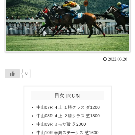
2022.03.26
0
目次
中山07R ４上 １勝クラス ダ1200
中山08R ４上 ２勝クラス 芝1800
中山09R ミモザ賞 芝2000
中山10R 春興ステークス 芝1600