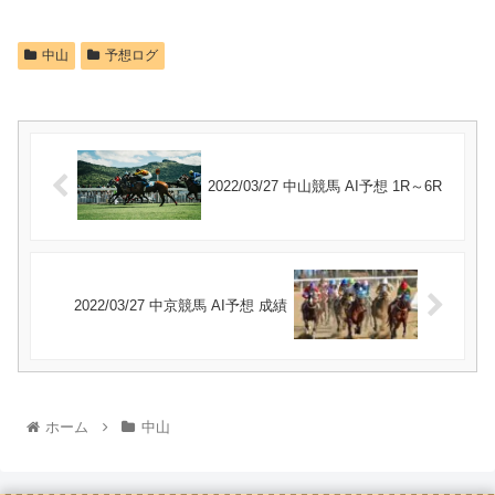
中山
予想ログ
2022/03/27 中山競馬 AI予想 1R～6R
2022/03/27 中京競馬 AI予想 成績
ホーム
中山