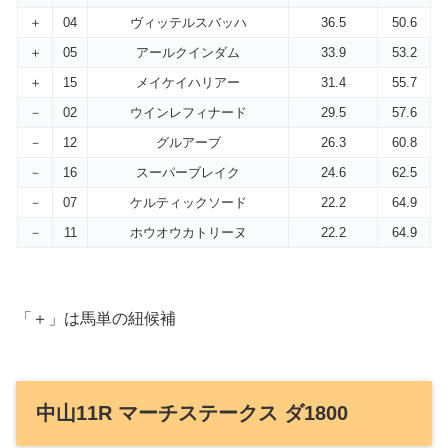
＋
04
ヴィッテルスバッハ
36.5
50.6
＋
05
アールクインダム
33.9
53.2
＋
15
メイケイハリアー
31.4
55.7
－
02
ウインレフィナード
29.5
57.6
－
12
グルアーブ
26.3
60.8
－
16
スーパーブレイク
24.6
62.5
－
07
ケルティックソード
22.2
64.9
－
11
ホウオウカトリーヌ
22.2
64.9
「＋」は馬単の紐候補
中山11R マーチステークス ダ1800